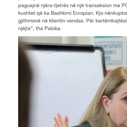
paguajnë njëra-tjetrës në një transaksion me P
kushtet që ka Bashkimi Evropian. Kjo nënkupton 
gjithmonë në klientin vendas. Për kartëmbajtësi
njëjta”, tha Paloka.