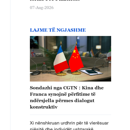
07-Aug-2026
LAJME TË NGJASHME
Sondazhi nga CGTN：Kina dhe
Franca synojnë përfitime të
ndërsjella përmes dialogut
konstruktiv
Xi nënshkruan urdhrin për të vlerësuar
njësitë dhe individët ushtarakë