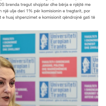
OS brenda tregut shqiptar dhe bërja e njëjtë me
një ulje deri 1% për komisionin e tregtarit, por
t e huaj shpenzimet e komisionit qëndrojnë gati të