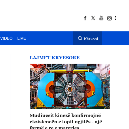
VIDEO
LIVE
Kërkoni
LAJMET KRYESORE
Studiuesit kinezë konfirmojnë
ekzistencën e topit ngjitës - një
formë e re e materies