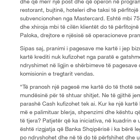
dhe që merr një post dhe që operon në program
restorant, bujtinë, hoteleri dhe taksi të përfito
subvencionohen nga Mastercard. Eshtë mbi 7500 
dhe xhiroja mbi të cilën klientët do të përfitojn
Paloka, drejtore e njësisë së operacioneve pra
Sipas saj, pranimi i pagesave me kartë i jep bizn
kartë krediti nuk kufizohet nga paratë e gatshm
ndryshimet në ligjin e shërbimeve të pagesave 
komisionin e tregtarit vendas.
“Të pranosh një pagesë me kartë do të thotë se
mundësinë për të shtuar shitjet. Ne të gjithë je
parashë Cash kufizohet tek ai. Kur ke një kartë 
më e palimituar blerja, shpenzimi dhe kështu që
të tjera? Patjetër që ka iniciativa, në kuadrin e
është rizgjatja që Banka Shqipërisë i ka bërë leg
po ndryshohet dhe në të do të përfshihet dhe ul