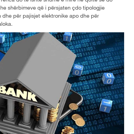
he shërbimeve që i përsjaten çdo tipologjie
 dhe për pajisjet elektronike apo dhe për
aloka.