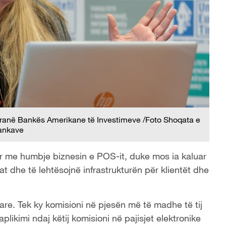
 pranë Bankës Amerikane të Investimeve /Foto Shoqata e
ankave
r me humbje biznesin e POS-it, duke mos ia kaluar
t dhe të lehtësojnë infrastrukturën për klientët dhe
re. Tek ky komisioni në pjesën më të madhe të tij
likimi ndaj këtij komisioni në pajisjet elektronike