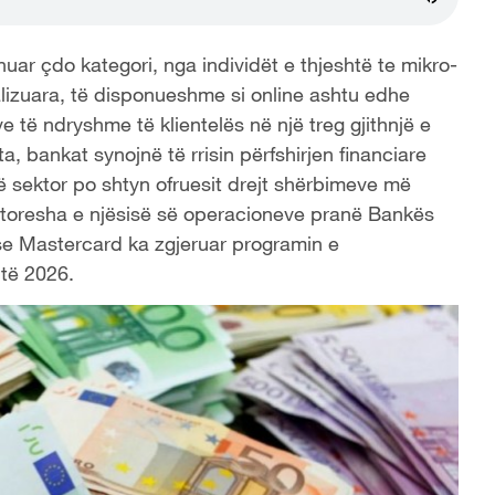
uar çdo kategori, nga individët e thjeshtë te mikro-
alizuara, të disponueshme si online ashtu edhe
ave të ndryshme të klientelës në një treg gjithnjë e
, bankat synojnë të rrisin përfshirjen financiare
ë sektor po shtyn ofruesit drejt shërbimeve më
ejtoresha e njësisë së operacioneve pranë Bankës
e Mastercard ka zgjeruar programin e
 të 2026.