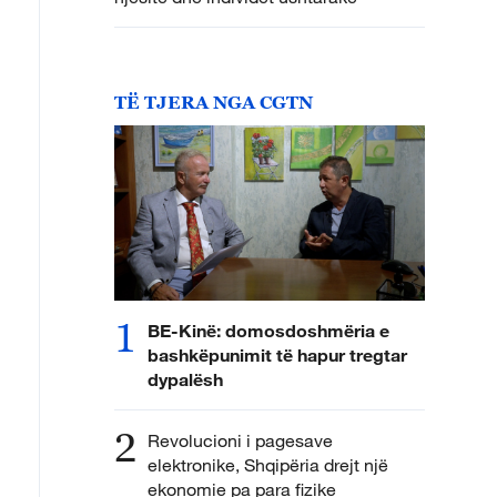
TË TJERA NGA CGTN
1
BE-Kinë: domosdoshmëria e
bashkëpunimit të hapur tregtar
dypalësh
2
Revolucioni i pagesave
elektronike, Shqipëria drejt një
ekonomie pa para fizike