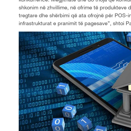
shkonim në zhvillime, në ofrime të produkteve d
tregtare dhe shërbimi që ata ofrojnë për POS-in
infrastrukturat e pranimit të pagesave”, shtoi P