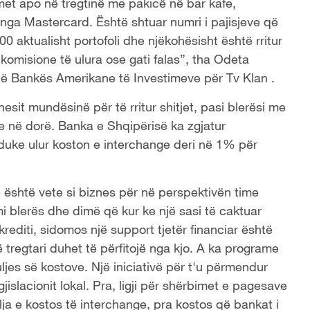
et apo në tregtinë me pakicë në bar kafe,
jë nga Mastercard. Është shtuar numri i pajisjeve që
aktualisht portofoli dhe njëkohësisht është rritur
ë komisione të ulura ose gati falas”, tha Odeta
në Bankës Amerikane të Investimeve për Tv Klan .
esit mundësinë për të rritur shitjet, pasi blerësi me
e në dorë. Banka e Shqipërisë ka zgjatur
duke ulur koston e interchange deri në 1% për
 është vete si biznes për në perspektivën time
mi blerës dhe dimë që kur ke një sasi të caktuar
krediti, sidomos një support tjetër financiar është
 tregtari duhet të përfitojë nga kjo. A ka programe
 uljes së kostove. Një iniciativë për t'u përmendur
jislacionit lokal. Pra, ligji për shërbimet e pagesave
ja e kostos të interchange, pra kostos që bankat i