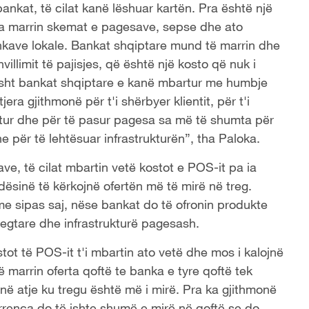
bankat, të cilat kanë lëshuar kartën. Pra është një
a marrin skemat e pagesave, sepse dhe ato
ankave lokale. Bankat shqiptare mund të marrin dhe
hvillimit të pajisjes, që është një kosto që nuk i
isht bankat shqiptare e kanë mbartur me humbje
ra gjithmonë për t'i shërbyer klientit, për t'i
itur dhe për të pasur pagesa sa më të shumta për
he për të lehtësuar infrastrukturën”, tha Paloka.
e, të cilat mbartin vetë kostot e POS-it pa ia
ësinë të kërkojnë ofertën më të mirë në treg.
e sipas saj, nëse bankat do të ofronin produkte
regtare dhe infrastrukturë pagesash.
ot të POS-it t'i mbartin ato vetë dhe mos i kalojnë
 marrin oferta qoftë te banka e tyre qoftë tek
jnë atje ku tregu është më i mirë. Pra ka gjithmonë
rrenca do të ishte shumë e mirë në qoftë se do