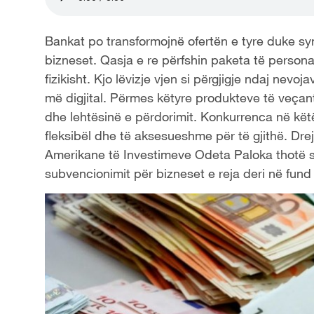
Bankat po transformojnë ofertën e tyre duke syn
bizneset. Qasja e re përfshin paketa të person
fizikisht. Kjo lëvizje vjen si përgjigje ndaj nevoj
më digjital. Përmes këtyre produkteve të veçanta
dhe lehtësinë e përdorimit. Konkurrenca në kët
fleksibël dhe të aksesueshme për të gjithë. Dr
Amerikane të Investimeve Odeta Paloka thotë s
subvencionimit për bizneset e reja deri në fund