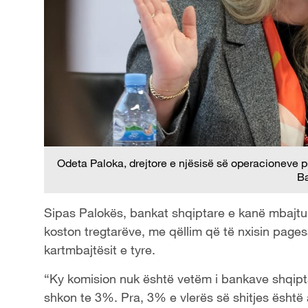
Odeta Paloka, drejtore e njësisë së operacioneve
B
Sipas Palokës, bankat shqiptare e kanë mbajtu
koston tregtarëve, me qëllim që të nxisin pagesa
kartmbajtësit e tyre.
“Ky komision nuk është vetëm i bankave shqipta
shkon te 3%. Pra, 3% e vlerës së shitjes është ap