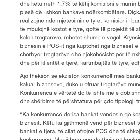
dhe këtu rreth 1.7% të këtij komisioni e marrin 
pjesë që i shkon bankave ndërkombëtare. Diçk
realizojnë ndërmjetësimin e tyre, komisioni i b
të mbulojnë kostot e tyre, qoftë të projektit të z
kalon tregtarëve, mbetet shumë e vogël. Kryes
biznesin e POS-it nga kuptohet nga bizneset e tje
shërbyer tregtarëve dhe njëkohësisht për të nx
dhe për klientët e tjerë, kartmbajtës të tyre, ed
Ajo thekson se ekziston konkurrencë mes bankav
kaluar bizneseve, duke u ofruar tregtarëve mund
Konkurrenca e vërtetë do të ishte më e dobishm
dhe shërbime të përshtatura për çdo tipologji t
“Ka konkurrencë derisa bankat vendosin që kost
biznesit. Këtu ka gjithmonë vend për bizneset të
bankat e tjera, të cilat ofrojnë POS dhe të shko
konkurrencë. Megjithatë unë do thoja që konku