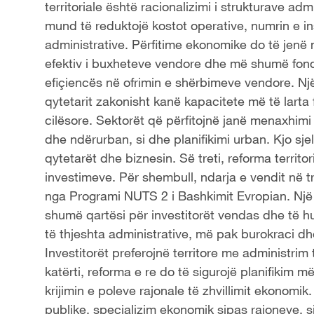
territoriale është racionalizimi i strukturave adm
mund të reduktojë kostot operative, numrin e i
administrative. Përfitime ekonomike do të jen
efektiv i buxheteve vendore dhe më shumë fonde 
efiçiencës në ofrimin e shërbimeve vendore. N
qytetarit zakonisht kanë kapacitete më të larta
cilësore. Sektorët që përfitojnë janë menaxhimi 
dhe ndërurban, si dhe planifikimi urban. Kjo sjell
qytetarët dhe biznesin. Së treti, reforma territor
investimeve. Për shembull, ndarja e vendit në 
nga Programi NUTS 2 i Bashkimit Evropian. Një s
shumë qartësi për investitorët vendas dhe të h
të thjeshta administrative, më pak burokraci d
Investitorët preferojnë territore me administrim 
katërti, reforma e re do të sigurojë planifikim
krijimin e poleve rajonale të zhvillimit ekonom
publike, specializim ekonomik sipas rajoneve, 