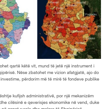
ohet qartë këtë vit, mund të jetë një instrument i
përisë. Nëse zbatohet me vizion afatgjatë, ajo do
më investime, përdorim më të mirë të fondeve publike
çështje kufijsh administrativë, por një mekanizëm
ë dhe cilësinë e qeverisjes ekonomike në vend, duke
n në zonat rurale dhe malore të Shqipërisë.