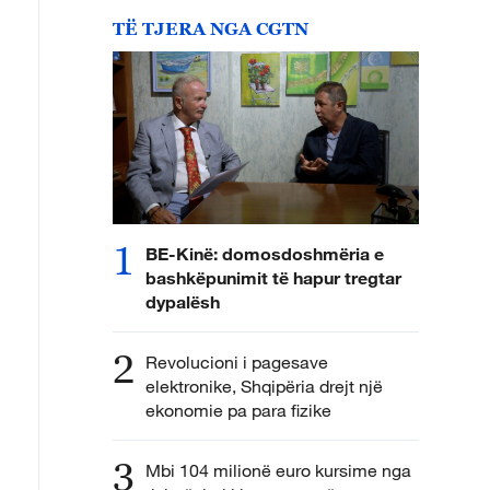
TË TJERA NGA CGTN
1
BE-Kinë: domosdoshmëria e
bashkëpunimit të hapur tregtar
dypalësh
2
Revolucioni i pagesave
elektronike, Shqipëria drejt një
ekonomie pa para fizike
3
Mbi 104 milionë euro kursime nga