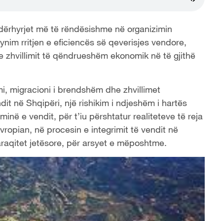
ndërhyrjet më të rëndësishme në organizimin
nim rritjen e eficiencës së qeverisjes vendore,
e zhvillimit të qëndrueshëm ekonomik në të gjithë
i, migracioni i brendshëm dhe zhvillimet
t në Shqipëri, një rishikim i ndjeshëm i hartës
ë e vendit, për t’iu përshtatur realiteteve të reja
vropian, në procesin e integrimit të vendit në
araqitet jetësore, për arsyet e mëposhtme.