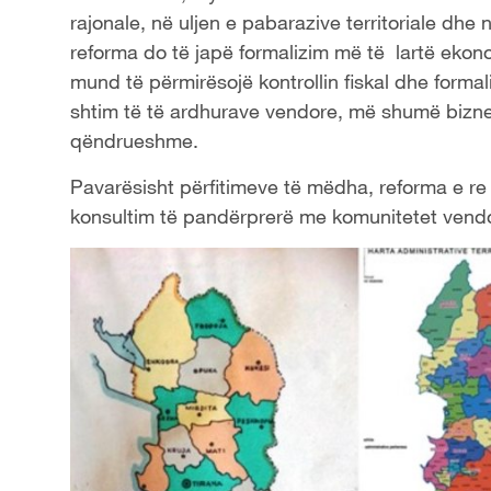
rajonale, në uljen e pabarazive territoriale dhe 
reforma do të japë formalizim më të lartë ekon
mund të përmirësojë kontrollin fiskal dhe formal
shtim të të ardhurave vendore, më shumë bizne
qëndrueshme.
Pavarësisht përfitimeve të mëdha, reforma e re t
konsultim të pandërprerë me komunitetet vendor