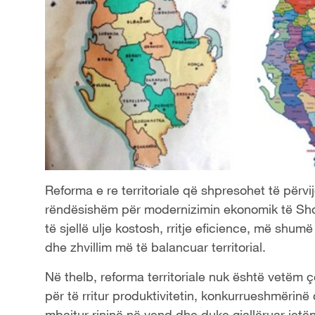
Reforma e re territoriale që shpresohet të përvij
rëndësishëm për modernizimin ekonomik të Shqi
të sjellë ulje kostosh, rritje eficience, më shu
dhe zhvillim më të balancuar territorial.
Në thelb, reforma territoriale nuk është vetëm 
për të rritur produktivitetin, konkurrueshmërin
mbajtur rininë në vend dhe duke gjallëruar jetë