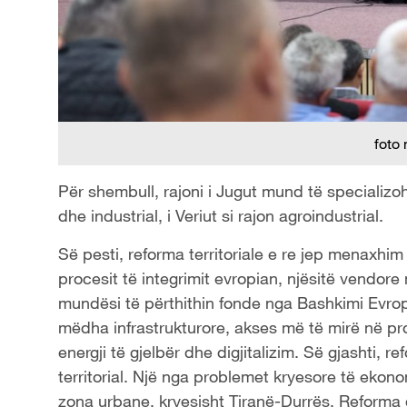
foto
Për shembull, rajoni i Jugut mund të specializohet 
dhe industrial, i Veriut si rajon agroindustrial.
Së pesti, reforma territoriale e re jep menaxhi
procesit të integrimit evropian, njësitë vend
mundësi të përthithin fonde nga Bashkimi Evro
mëdha infrastrukturore, akses më të mirë në pro
energji të gjelbër dhe digjitalizim. Së gjashti, r
territorial. Një nga problemet kryesore të ekono
zona urbane, kryesisht Tiranë-Durrës. Reforma 