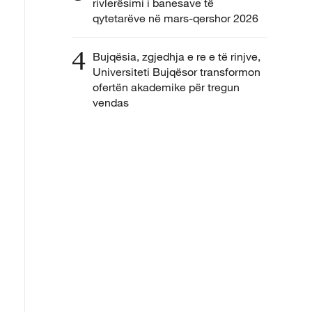
rivlerësimi i banesave të
qytetarëve në mars-qershor 2026
4
Bujqësia, zgjedhja e re e të rinjve,
Universiteti Bujqësor transformon
ofertën akademike për tregun
vendas