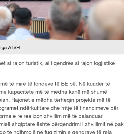
 nga ATSH
si rajon turistik, ai i qendrës si rajon logjistike
m më të mirë të fondeve të BE-së. Në kuadër të
ore me kapacitete më të mëdha kanë më shumë
pian. Rajonet e mëdha tërheqin projekte më të
gramet ndërkufitare dhe rritje të financimeve për
eforma e re realizon zhvillim më të balancuar
misë shqiptare është përqendrimi i zhvillimit në pak
do të ndihmojë në fuqizimin e qendrave të reja