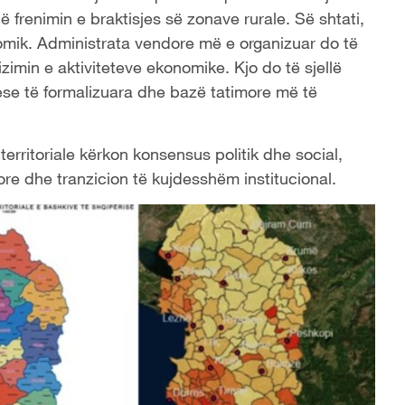
në frenimin e braktisjes së zonave rurale. Së shtati,
omik. Administrata vendore më e organizuar do të
izimin e aktiviteteve ekonomike. Kjo do të sjellë
se të formalizuara dhe bazë tatimore më të
erritoriale kërkon konsensus politik dhe social,
e dhe tranzicion të kujdesshëm institucional.