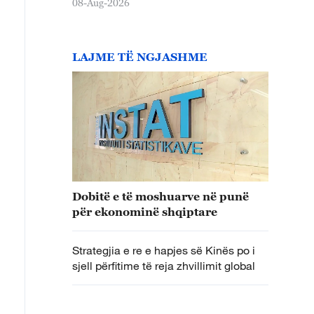
08-Aug-2026
LAJME TË NGJASHME
Dobitë e të moshuarve në punë
për ekonominë shqiptare
Strategjia e re e hapjes së Kinës po i
sjell përfitime të reja zhvillimit global