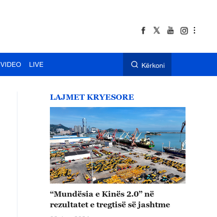
VIDEO
LIVE
Kërkoni
LAJMET KRYESORE
“Mundësia e Kinës 2.0” në
rezultatet e tregtisë së jashtme