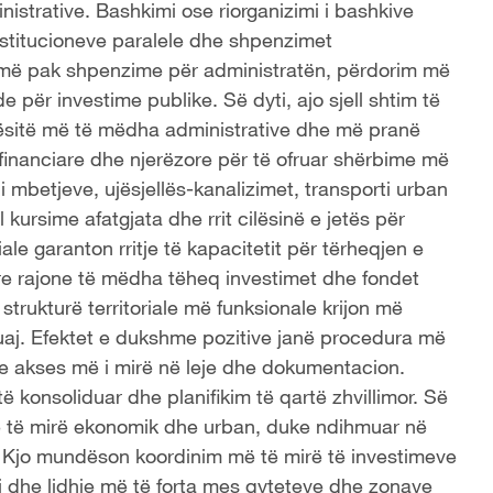
inistrative. Bashkimi ose riorganizimi i bashkive
nstitucioneve paralele dhe shpenzimet
ë më pak shpenzime për administratën, përdorim më
për investime publike. Së dyti, ajo sjell shtim të
jësitë më të mëdha administrative dhe më pranë
 financiare dhe njerëzore për të ofruar shërbime më
i mbetjeve, ujësjellës-kanalizimet, transporti urban
 kursime afatgjata dhe rrit cilësinë e jetës për
iale garanton rritje të kapacitetit për tërheqjen e
tre rajone të mëdha tëheq investimet dhe fondet
trukturë territoriale më funksionale krijon më
uaj. Efektet e dukshme pozitive janë procedura më
he akses më i mirë në leje dhe dokumentacion.
të konsoliduar dhe planifikim të qartë zhvillimor. Së
 më të mirë ekonomik dhe urban, duke ndihmuar në
ik. Kjo mundëson koordinim më të mirë të investimeve
si dhe lidhje më të forta mes qyteteve dhe zonave