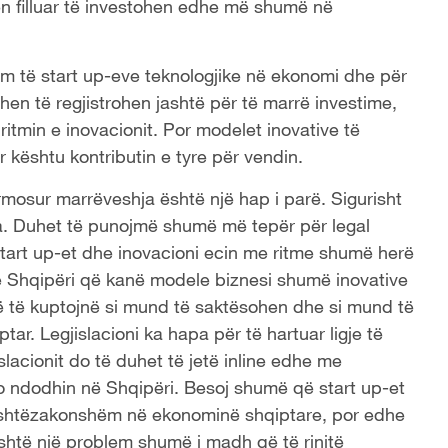
uhen filluar të investohen edhe më shumë në
ëm të start up-eve teknologjike në ekonomi dhe për
hen të regjistrohen jashtë për të marrë investime,
ritmin e inovacionit. Por modelet inovative të
 kështu kontributin e tyre për vendin.
rmosur marrëveshja është një hap i parë. Sigurisht
. Duhet të punojmë shumë më tepër për legal
start up-et dhe inovacioni ecin me ritme shumë herë
 në Shqipëri që kanë modele biznesi shumë inovative
 që të kuptojnë si mund të saktësohen dhe si mund të
iptar. Legjislacioni ka hapa për të hartuar ligje të
slacionit do të duhet të jetë inline edhe me
po ndodhin në Shqipëri. Besoj shumë që start up-et
 jashtëzakonshëm në ekonominë shqiptare, por edhe
Është një problem shumë i madh që të rinjtë