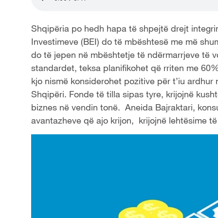
Shqipëria po hedh hapa të shpejtë drejt integ
Investimeve (BEI) do të mbështesë me më shum
do të jepen në mbështetje të ndërmarrjeve të vo
standardet, teksa planifikohet që rriten me 60%
kjo nismë konsiderohet pozitive për t’iu ardhu
Shqipëri. Fonde të tilla sipas tyre, krijojnë ku
biznes në vendin tonë. Aneida Bajraktari, konsu
avantazheve që ajo krijon, krijojnë lehtësime t