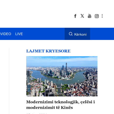
VIDEO
LIVE
Kërkoni
LAJMET KRYESORE
Modernizimi teknologjik, çelësi i
modernizimit të Kinës