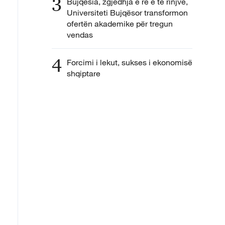
3
Bujqësia, zgjedhja e re e të rinjve,
Universiteti Bujqësor transformon
ofertën akademike për tregun
vendas
4
Forcimi i lekut, sukses i ekonomisë
shqiptare