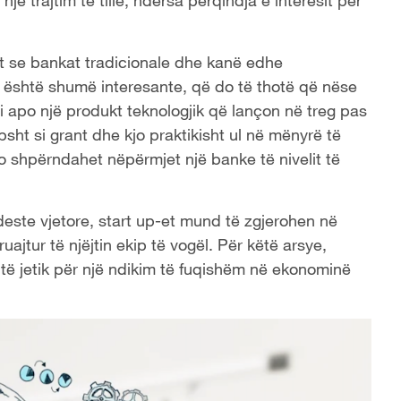
ë trajtim të tillë, ndërsa përqindja e interesit për
t se bankat tradicionale dhe kanë edhe
është shumë interesante, që do të thotë që nëse
ji apo një produkt teknologjik që lançon në treg pas
ht si grant dhe kjo praktikisht ul në mënyrë të
do shpërndahet nëpërmjet një banke të nivelit të
deste vjetore, start up-et mund të zgjerohen në
ajtur të njëjtin ekip të vogël. Për këtë arsye,
shtë jetik për një ndikim të fuqishëm në ekonominë