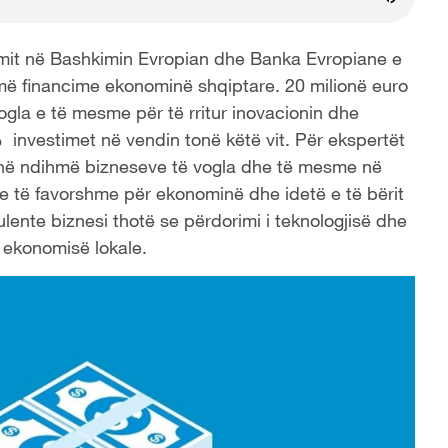
rimit në Bashkimin Evropian dhe Banka Evropiane e
ë financime ekonominë shqiptare. 20 milionë euro
gla e të mesme për të rritur inovacionin dhe
 investimet në vendin tonë këtë vit. Për ekspertët
r në ndihmë bizneseve të vogla dhe të mesme në
shte të favorshme për ekonominë dhe idetë e të bërit
lente biznesi thotë se përdorimi i teknologjisë dhe
ë ekonomisë lokale.