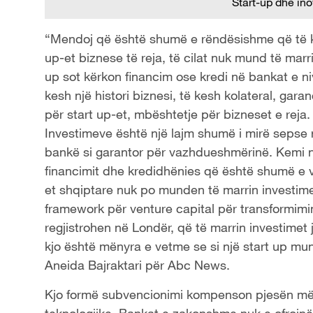
Start-up dhe ino
“Mendoj që është shumë e rëndësishme që të k
up-et biznese të reja, të cilat nuk mund të marr
up sot kërkon financim ose kredi në bankat e ni
kesh një histori biznesi, të kesh kolateral, gara
për start up-et, mbështetje për bizneset e rej
Investimeve është një lajm shumë i mirë sepse r
bankë si garantor për vazhdueshmërinë. Kemi
financimit dhe kredidhënies që është shumë e vë
et shqiptare nuk po munden të marrin investime
framework për venture capital për transformimin
regjistrohen në Londër, që të marrin investimet
kjo është mënyra e vetme se si një start up mun
Aneida Bajraktari për Abc News.
Kjo formë subvencionimi kompenson pjesën më t