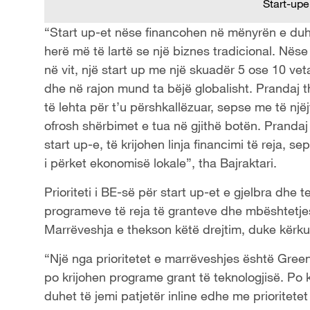
Start-upe
“Start up-et nëse financohen në mënyrën e duhu
herë më të lartë se një biznes tradicional. Nës
në vit, një start up me një skuadër 5 ose 10 ve
dhe në rajon mund ta bëjë globalisht. Prandaj 
të lehta për t’u përshkallëzuar, sepse me të nj
ofrosh shërbimet e tua në gjithë botën. Pranda
start up-e, të krijohen linja financimi të reja, 
i përket ekonomisë lokale”, tha Bajraktari.
Prioriteti i BE-së për start up-et e gjelbra dhe
programeve të reja të granteve dhe mbështetjes
Marrëveshja e thekson këtë drejtim, duke kërk
“Një nga prioritetet e marrëveshjes është Gree
po krijohen programe grant të teknologjisë. Po 
duhet të jemi patjetër inline edhe me prioritete