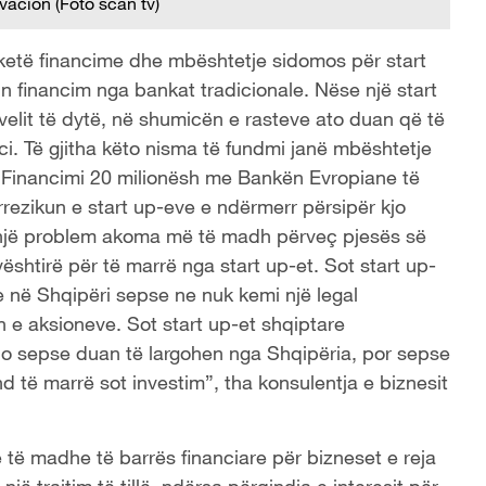
vacion (Foto scan tv)
etë financime dhe mbështetje sidomos për start
in financim nga bankat tradicionale. Nëse një start
velit të dytë, në shumicën e rasteve ato duan që të
nci. Të gjitha këto nisma të fundmi janë mbështetje
a. Financimi 20 milionësh me Bankën Evropiane të
rezikun e start up-eve e ndërmerr përsipër kjo
 një problem akoma më të madh përveç pjesës së
shtirë për të marrë nga start up-et. Sot start up-
 në Shqipëri sepse ne nuk kemi një legal
 e aksioneve. Sot start up-et shqiptare
 jo sepse duan të largohen nga Shqipëria, por sepse
d të marrë sot investim”, tha konsulentja e biznesit
ë madhe të barrës financiare për bizneset e reja