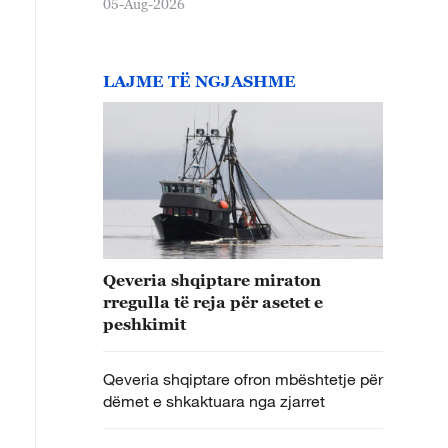
05-Aug-2026
LAJME TË NGJASHME
Qeveria shqiptare miraton
rregulla të reja për asetet e
peshkimit
Qeveria shqiptare ofron mbështetje për
dëmet e shkaktuara nga zjarret