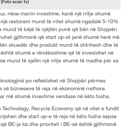
 (Foto scan tv)
r, nëse marrin investime, kanë një rritje shumë
e një restorant mund të rritet shumë ngadalë 5-10%
ta mund të bëjë të njëjtën punë që bën në Shqipëri
thuhet gjithmonë që start up-et janë shumë herë më
ëjtën skuadër dhe produkt mund të shtrihesh dhe të
j është shumë e rëndësishme që të investohet në
sepse mund të sjellin një rritje shumë të madhe për sa
 teknologjinë po reflektohet në Shqipëri përmes
 së bizneseve të reja në ekonominë rrethore.
uar më shumë investime vendase në këto fusha.
n Technology, Recycle Economy që në vitet e fundit
krijohen dhe start up-e të reja në këto fusha sepse
t që BE-ja ka dhe prioriteti i BE-së është gjithmonë