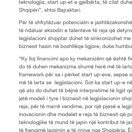
teknologjia, start up-et e gjelbërta, të cilat d
Shqipëri”, shtoi Bajraktari.
Për të shfrytëzuar potencialin e jashtëzakonsh
të ndaluar eksodin e talenteve të reja që detyro
legjislacioni shqiptar duhet të sinkronizohet me 
biznesit hasin në boshllëqe ligjore, duke humbur
“Ky lloj financimi apo ky mekanizëm që është fi
do të duhen mekanizma shumë herë më të larta
framework për sa i përket start up-eve, sepse 
më të larta se legjislacioni. Sot ka start up-e
që ato do duhet të bëjnë interpretime të ligjit
jetë modeli i tyre i biznesit në legjislacionin shq
reja, për të marrë vendime, por një pjesë e legji
inovacionin dhe modelet e reja të biznesit që 
teknologjike të mund të japin një kontribut të
të frenojmë largimin e të rinjve nga Shqipëria. 