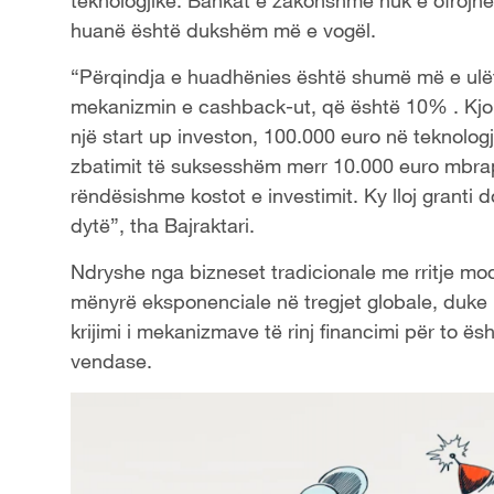
teknologjike. Bankat e zakonshme nuk e ofrojnë nj
huanë është dukshëm më e vogël.
“Përqindja e huadhënies është shumë më e ulë
mekanizmin e cashback-ut, që është 10% . Kjo 
një start up investon, 100.000 euro në teknolog
zbatimit të suksesshëm merr 10.000 euro mbraps
rëndësishme kostot e investimit. Ky lloj granti 
dytë”, tha Bajraktari.
Ndryshe nga bizneset tradicionale me rritje mo
mënyrë eksponenciale në tregjet globale, duke ru
krijimi i mekanizmave të rinj financimi për to ë
vendase.