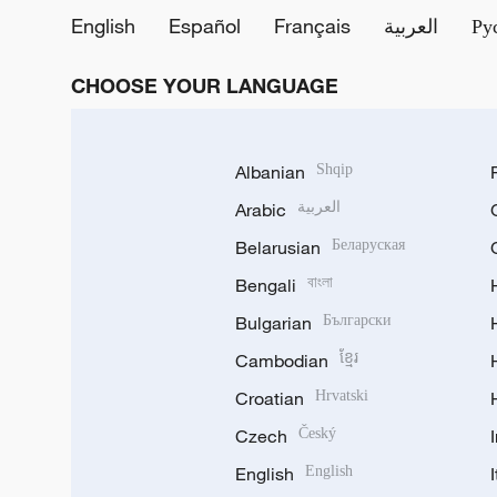
English
Español
Français
العربية
Ру
CHOOSE YOUR LANGUAGE
Albanian
Shqip
Arabic
العربية
Belarusian
Беларуская
Bengali
বাংলা
Bulgarian
Български
Cambodian
ខ្មែរ
Croatian
Hrvatski
Czech
Český
English
English