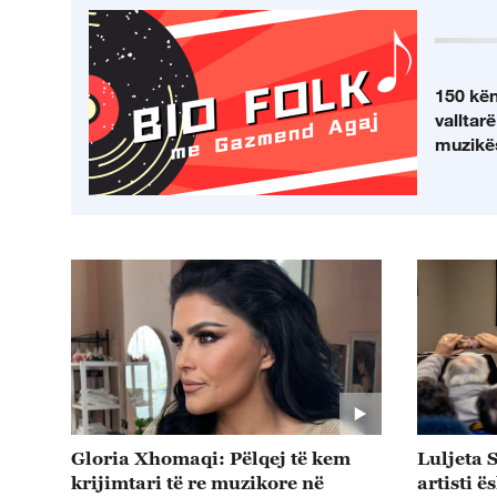
150 kën
valltar
muzikës
Gloria Xhomaqi: Pëlqej të kem
Luljeta S
krijimtari të re muzikore në
artisti ë