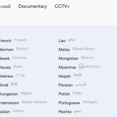
сский
Documentary
CCTV+
French
Français
Lao
ລາວ
German
Deutsch
Malay
Bahasa Melayu
Greek
Ελληνικά
Mongolian
Монгол
Hausa
Hausa
Myanmar
မြန်မာဘာသာ
Hebrew
עברית
Nepali
नेपाली
Hindi
हिन्दी
Persian
فارسی
Hungarian
Magyar
Polish
Polski
Indonesian
Bahasa Indonesia
Portuguese
Português
Italian
Italiano
Pashto
پښتو