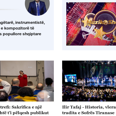
gëtarë, instrumentistë,
ë e kompozitorë të
 popullore shqiptare
trefi: Sakrifica e një
Ilir Tafaj - Historia, vler
shtë t’i pëlqesh publikut
tradita e Sofrës Tiranase