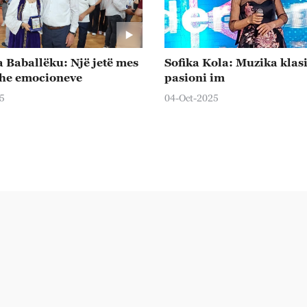
 Baballëku: Një jetë mes
Sofika Kola: Muzika klas
dhe emocioneve
pasioni im
5
04-Oct-2025