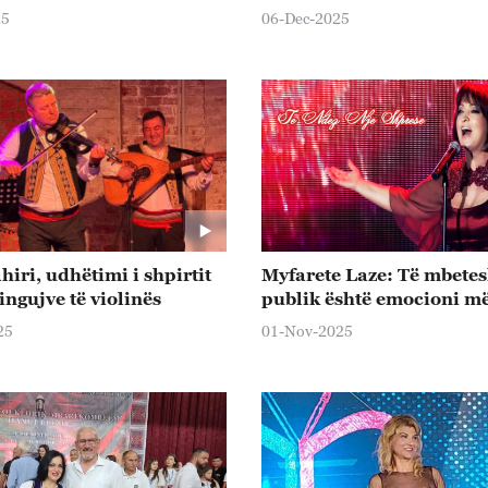
25
06-Dec-2025
hiri, udhëtimi i shpirtit
Myfarete Laze: Të mbetes
ingujve të violinës
publik është emocioni m
25
01-Nov-2025