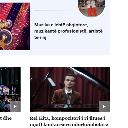
Muzika e lehtë shqiptare,
muzikantë profesionistë, artistë
të rinj
at dhe
Rei Kita, kompozitori i ri fitues i
mjaft konkurseve ndërkombëtare