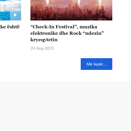
ike është
“Check-In Festival”, muzika
elektronike dhe Rock “ndezin”
kryeqytetin
29-Sep-2025
Më tepër...