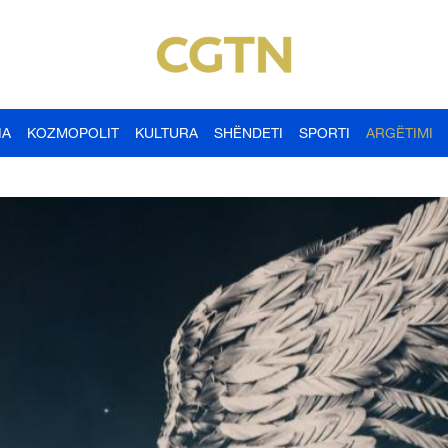
IA
KOZMOPOLIT
KULTURA
SHËNDETI
SPORTI
ARGËTIMI