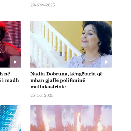
29-Nov-2025
h në
Nadia Dobruna, këngëtarja që
ë i madh
mban gjallë polifoninë
mallakastriote
25-Oct-2025