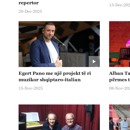
repertor
13-Dec-20
20-Dec-2025
Egert Pano me një projekt të ri
Alban Ta
muzikor shqiptaro-italian
përmes t
15-Nov-2025
08-Nov-20