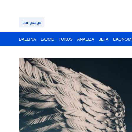
Language
BALLINA
LAJME
FOKUS
ANALIZA
JETA
EKONOM