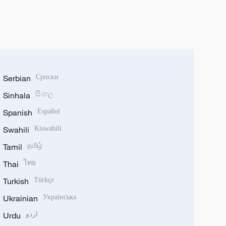
Serbian
Српски
Sinhala
සිංහල
Spanish
Español
Swahili
Kiswahili
Tamil
தமிழ்
Thai
ไทย
Turkish
Türkçe
Ukrainian
Українська
Urdu
اردو