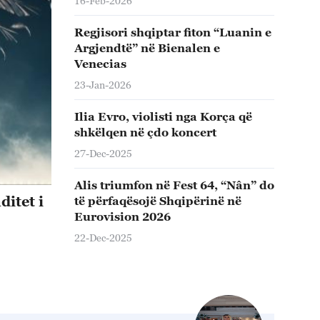
16-Feb-2026
Regjisori shqiptar fiton “Luanin e
Argjendtë” në Bienalen e
Venecias
23-Jan-2026
Ilia Evro, violisti nga Korça që
shkëlqen në çdo koncert
27-Dec-2025
Alis triumfon në Fest 64, “Nân” do
ditet i
të përfaqësojë Shqipërinë në
Eurovision 2026
22-Dec-2025