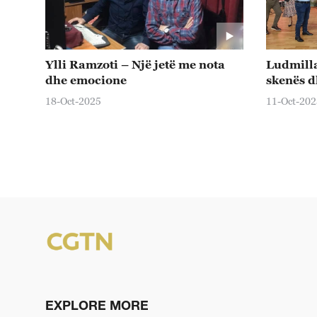
Ylli Ramzoti – Një jetë me nota
Ludmilla
dhe emocione
skenës 
18-Oct-2025
11-Oct-202
EXPLORE MORE