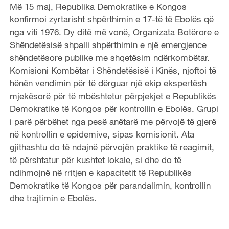
Më 15 maj, Republika Demokratike e Kongos
konfirmoi zyrtarisht shpërthimin e 17-të të Ebolës që
nga viti 1976. Dy ditë më vonë, Organizata Botërore e
Shëndetësisë shpalli shpërthimin e një emergjence
shëndetësore publike me shqetësim ndërkombëtar.
Komisioni Kombëtar i Shëndetësisë i Kinës, njoftoi të
hënën vendimin për të dërguar një ekip ekspertësh
mjekësorë për të mbështetur përpjekjet e Republikës
Demokratike të Kongos për kontrollin e Ebolës. Grupi
i parë përbëhet nga pesë anëtarë me përvojë të gjerë
në kontrollin e epidemive, sipas komisionit. Ata
gjithashtu do të ndajnë përvojën praktike të reagimit,
të përshtatur për kushtet lokale, si dhe do të
ndihmojnë në rritjen e kapacitetit të Republikës
Demokratike të Kongos për parandalimin, kontrollin
dhe trajtimin e Ebolës.