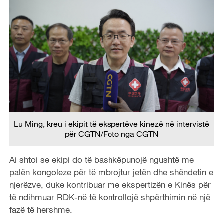
Lu Ming, kreu i ekipit të ekspertëve kinezë në intervistë
për CGTN/Foto nga CGTN
Ai shtoi se ekipi do të bashkëpunojë ngushtë me
palën kongoleze për të mbrojtur jetën dhe shëndetin e
njerëzve, duke kontribuar me ekspertizën e Kinës për
të ndihmuar RDK-në të kontrollojë shpërthimin në një
fazë të hershme.