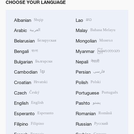
CHOOSE YOUR LANGUAGE
Shqip
ລາວ
Albanian
Lao
العربية
Bahasa Melayu
Arabic
Malay
Беларуская
Монгол
Belarusian
Mongolian
বাংলা
မြန်မာဘာသာ
Bengali
Myanmar
Български
नेपाली
Bulgarian
Nepali
ខ្មែរ
فارسی
Cambodian
Persian
Hrvatski
Polski
Croatian
Polish
Český
Português
Czech
Portuguese
English
پښتو
English
Pashto
Esperanto
Română
Esperanto
Romanian
Filipino
Русский
Filipino
Russian
Français
Српски