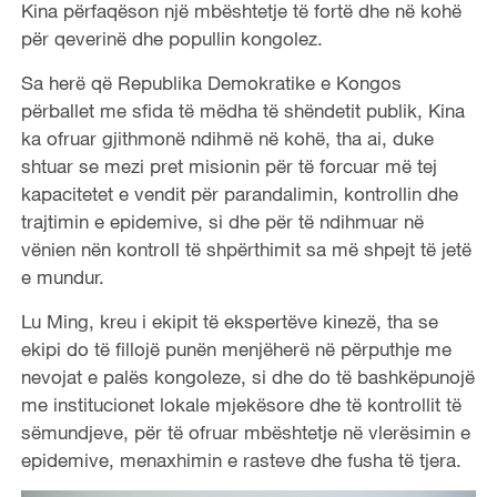
d
Kina përfaqëson një mbështetje të fortë dhe në kohë
për qeverinë dhe popullin kongolez.
e
Sa herë që Republika Demokratike e Kongos
o
përballet me sfida të mëdha të shëndetit publik, Kina
ka ofruar gjithmonë ndihmë në kohë, tha ai, duke
shtuar se mezi pret misionin për të forcuar më tej
kapacitetet e vendit për parandalimin, kontrollin dhe
trajtimin e epidemive, si dhe për të ndihmuar në
vënien nën kontroll të shpërthimit sa më shpejt të jetë
e mundur.
Lu Ming, kreu i ekipit të ekspertëve kinezë, tha se
ekipi do të fillojë punën menjëherë në përputhje me
nevojat e palës kongoleze, si dhe do të bashkëpunojë
me institucionet lokale mjekësore dhe të kontrollit të
sëmundjeve, për të ofruar mbështetje në vlerësimin e
epidemive, menaxhimin e rasteve dhe fusha të tjera.