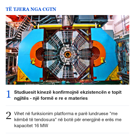
TË TJERA NGA CGTN
1
Studiuesit kinezë konfirmojnë ekzistencën e topit
ngjitës - një formë e re e materies
2
Vihet në funksionim platforma e parë lundruese "me
këmbë të tendosura" në botë për energjinë e erës me
kapacitet 16 MW