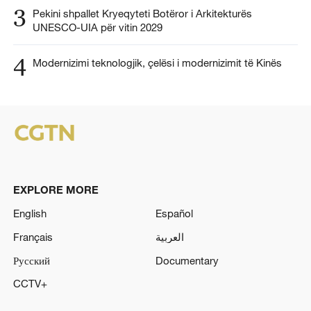
3
Pekini shpallet Kryeqyteti Botëror i Arkitekturës
UNESCO-UIA për vitin 2029
4
Modernizimi teknologjik, çelësi i modernizimit të Kinës
EXPLORE MORE
English
Español
Français
العربية
Русский
Documentary
CCTV+