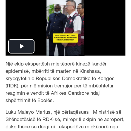
P
Një ekip ekspertësh mjekësorë kinezë kundër
l
epidemisë, mbërriti të martën në Kinshasa,
a
kryeqytetin e Republikës Demokratike të Kongos
(RDK), për një mision tremujor për të mbështetur
y
reagimin e vendit të Afrikës Qendrore ndaj
shpërthimit të Ebolës.
V
Luku Maleyo Marius, një përfaqësues i Ministrisë së
i
Shëndetësisë të RDK-së, mirëpriti ekipin në aeroport,
duke thënë se dërgimi i ekspertëve mjekësorë nga