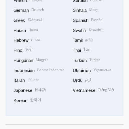
French
Serbian
Deutsch
සිංහල
German
Sinhala
Ελληνικά
Español
Greek
Spanish
Hausa
Kiswahili
Hausa
Swahili
עברית
தமிழ்
Hebrew
Tamil
हिन्दी
ไทย
Hindi
Thai
Magyar
Türkçe
Hungarian
Turkish
Bahasa Indonesia
Українська
Indonesian
Ukrainian
Italiano
اردو
Italian
Urdu
日本語
Tiếng Việt
Japanese
Vietnamese
한국어
Korean