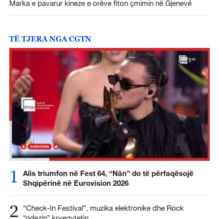
Marka e pavarur kineze e orëve fiton çmimin në Gjenevë
TË TJERA NGA CGTN
1
Alis triumfon në Fest 64, “Nân” do të përfaqësojë
Shqipërinë në Eurovision 2026
2
“Check-In Festival”, muzika elektronike dhe Rock
“ndezin” kryeqytetin