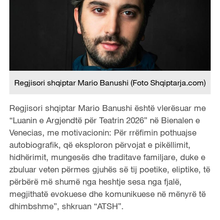
Regjisori shqiptar Mario Banushi (Foto Shqiptarja.com)
Regjisori shqiptar Mario Banushi është vlerësuar me
“Luanin e Argjendtë për Teatrin 2026” në Bienalen e
Venecias, me motivacionin: Për rrëfimin pothuajse
autobiografik, që eksploron përvojat e pikëllimit,
hidhërimit, mungesës dhe traditave familjare, duke e
zbuluar veten përmes gjuhës së tij poetike, eliptike, të
përbërë më shumë nga heshtje sesa nga fjalë,
megjithatë evokuese dhe komunikuese në mënyrë të
dhimbshme”, shkruan “ATSH”.