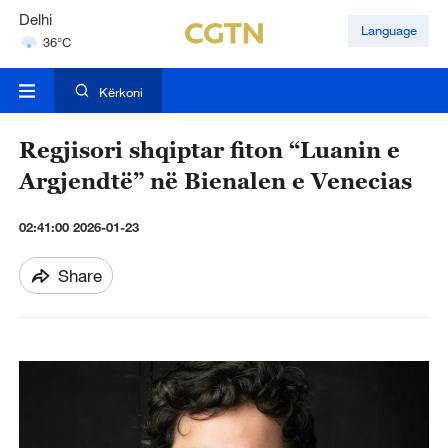
36°C
Hyderabad
Language
42°C
Mumbai
Kërkoni
31°C
Regjisori shqiptar fiton “Luanin e
Argjendtë” në Bienalen e Venecias
02:41:00 2026-01-23
Share