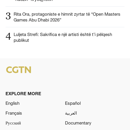
3
Rita Ora, protagoniste e himnit zyrtar të “Open Masters
Games Abu Dhabi 2026”
4
Luljeta Strefi: Sakrifica e një artisti është t’i pëlqesh
publikut
EXPLORE MORE
English
Español
Français
العربية
Русский
Documentary