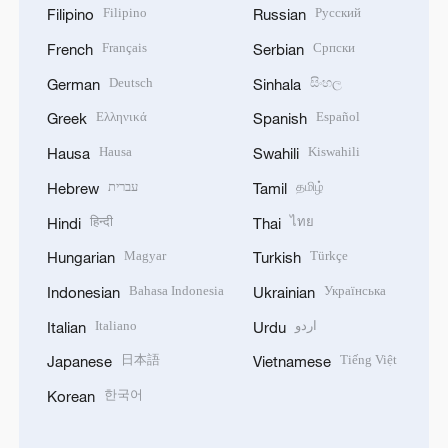
Filipino
Русский
Filipino
Russian
Français
Српски
French
Serbian
Deutsch
සිංහල
German
Sinhala
Ελληνικά
Español
Greek
Spanish
Hausa
Kiswahili
Hausa
Swahili
עברית
தமிழ்
Hebrew
Tamil
हिन्दी
ไทย
Hindi
Thai
Magyar
Türkçe
Hungarian
Turkish
Bahasa Indonesia
Українська
Indonesian
Ukrainian
Italiano
اردو
Italian
Urdu
日本語
Tiếng Việt
Japanese
Vietnamese
한국어
Korean