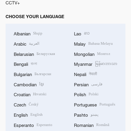
CCTV+
CHOOSE YOUR LANGUAGE
Shqip
ລາວ
Albanian
Lao
العربية
Bahasa Melayu
Arabic
Malay
Беларуская
Монгол
Belarusian
Mongolian
বাংলা
မြန်မာဘာသာ
Bengali
Myanmar
Български
नेपाली
Bulgarian
Nepali
ខ្មែរ
فارسی
Cambodian
Persian
Hrvatski
Polski
Croatian
Polish
Český
Português
Czech
Portuguese
English
پښتو
English
Pashto
Esperanto
Română
Esperanto
Romanian