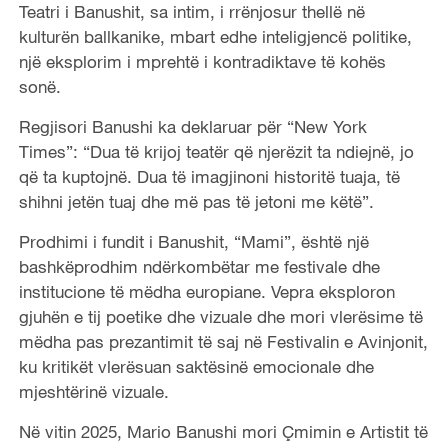
Teatri i Banushit, sa intim, i rrënjosur thellë në
kulturën ballkanike, mbart edhe inteligjencë politike,
një eksplorim i mprehtë i kontradiktave të kohës
sonë.
Regjisori Banushi ka deklaruar për “New York
Times”: “Dua të krijoj teatër që njerëzit ta ndiejnë, jo
që ta kuptojnë. Dua të imagjinoni historitë tuaja, të
shihni jetën tuaj dhe më pas të jetoni me këtë”.
Prodhimi i fundit i Banushit, “Mami”, është një
bashkëprodhim ndërkombëtar me festivale dhe
institucione të mëdha europiane. Vepra eksploron
gjuhën e tij poetike dhe vizuale dhe mori vlerësime të
mëdha pas prezantimit të saj në Festivalin e Avinjonit,
ku kritikët vlerësuan saktësinë emocionale dhe
mjeshtërinë vizuale.
Në vitin 2025, Mario Banushi mori Çmimin e Artistit të