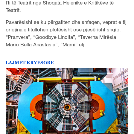
Ri të Teatrit nga Shoqata Helenike e Kritikëve të
Teatrit.
Pavarësisht se ku përgatiten dhe shfaqen, veprat e tij
origjinale titullohen plotësisht ose pjesërisht shqip:
“Pranvera”, “Goodbye Lindita”, “Taverna Mirësia
Mario Bella Anastasia”, “Mami” etj.
LAJMET KRYESORE