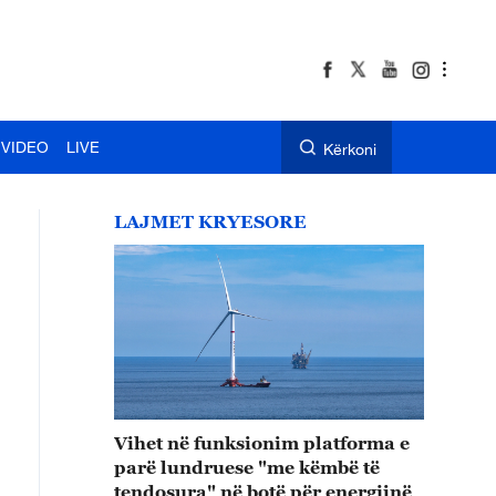
VIDEO
LIVE
Kërkoni
LAJMET KRYESORE
Vihet në funksionim platforma e
parë lundruese "me këmbë të
tendosura" në botë për energjinë