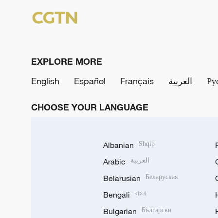
EXPLORE MORE
English
Español
Français
العربية
Ру
CHOOSE YOUR LANGUAGE
Albanian
Shqip
Arabic
العربية
Belarusian
Беларуская
Bengali
বাংলা
Bulgarian
Български