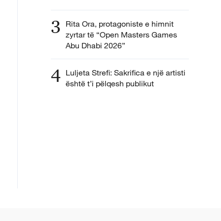
3
Rita Ora, protagoniste e himnit
zyrtar të “Open Masters Games
Abu Dhabi 2026”
4
Luljeta Strefi: Sakrifica e një artisti
është t’i pëlqesh publikut