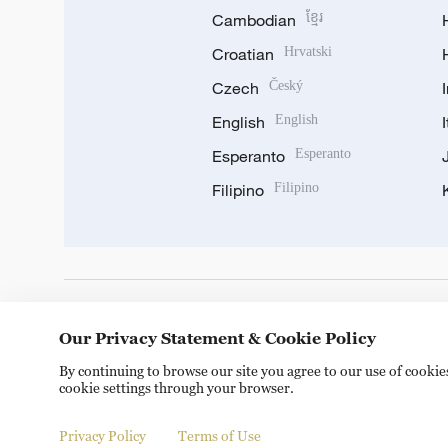
Cambodian
ខ្មែរ
Croatian
Hrvatski
Czech
Český
English
English
Esperanto
Esperanto
Filipino
Filipino
DOWNLOAD OUR APP
Our Privacy Statement & Cookie Policy
By continuing to browse our site you agree to our use of cooki
cookie settings through your browser.
Privacy Policy
Terms of Use
Copyright © 2024 CGTN.
京ICP备20000184号
京公网安