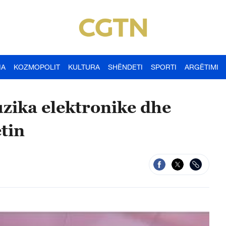
IA
KOZMOPOLIT
KULTURA
SHËNDETI
SPORTI
ARGËTIMI
uzika elektronike dhe
tin