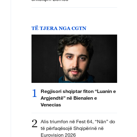
TË TJERA NGA CGTN
1
Regjisori shqiptar fiton “Luanin e
Argjendtë” në Bienalen e
Venecias
2
Alis triumfon në Fest 64, “Nân” do
të përfaqësojë Shqipërinë në
Eurovision 2026