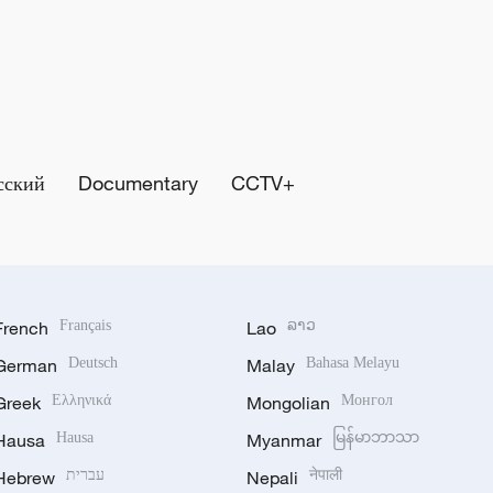
сский
Documentary
CCTV+
French
Français
Lao
ລາວ
German
Deutsch
Malay
Bahasa Melayu
Greek
Ελληνικά
Mongolian
Монгол
Hausa
Hausa
Myanmar
မြန်မာဘာသာ
Hebrew
עברית
Nepali
नेपाली