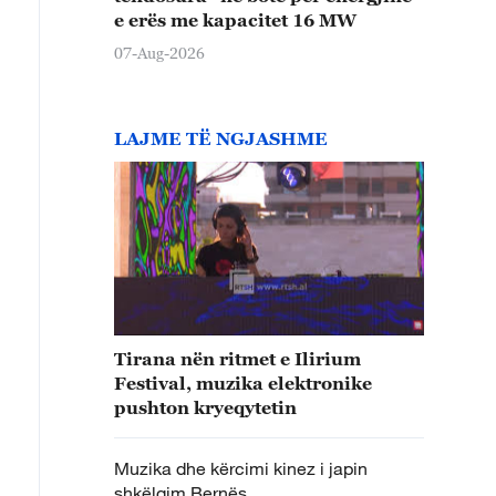
e erës me kapacitet 16 MW
07-Aug-2026
LAJME TË NGJASHME
Tirana nën ritmet e Ilirium
Festival, muzika elektronike
pushton kryeqytetin
Muzika dhe kërcimi kinez i japin
shkëlqim Bernës