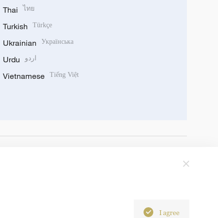
Thai
ไทย
Turkish
Türkçe
Ukrainian
Українська
Urdu
اردو
Vietnamese
Tiếng Việt
I agree
6