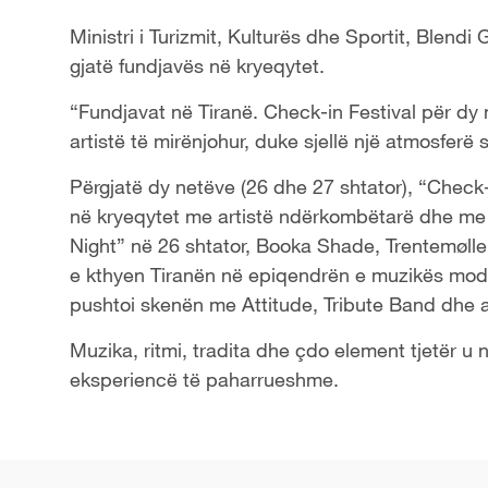
Ministri i Turizmit, Kulturës dhe Sportit, Blen
gjatë fundjavës në kryeqytet.
“Fundjavat në Tiranë. Check-in Festival për dy
artistë të mirënjohur, duke sjellë një atmosfer
Përgjatë dy netëve (26 dhe 27 shtator), “Check-
në kryeqytet me artistë ndërkombëtarë dhe me 
Night” në 26 shtator, Booka Shade, Trentemøller
e kthyen Tiranën në epiqendrën e muzikës mode
pushtoi skenën me Attitude, Tribute Band dhe art
Muzika, ritmi, tradita dhe çdo element tjetër u
eksperiencë të paharrueshme.