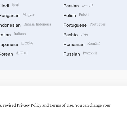
Hindi
हिन्दी
Persian
فارسی
Hungarian
Magyar
Polish
Polski
Indonesian
Bahasa Indonesia
Portuguese
Português
Italian
Italiano
Pashto
پښتو
Japanese
日本語
Romanian
Română
Korean
한국어
Russian
Русский
es, revised Privacy Policy and Terms of Use. You can change your
备 11010502050052号
Disinformation report hotline: 010-8506146