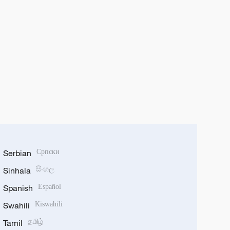
Serbian
Српски
Sinhala
සිංහල
Spanish
Español
Swahili
Kiswahili
Tamil
தமிழ்