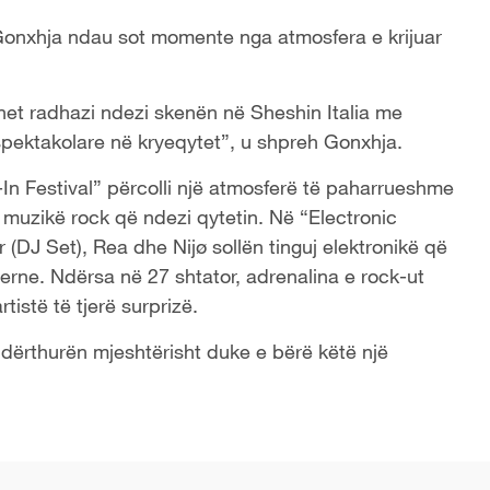
di Gonxhja ndau sot momente nga atmosfera e krijuar
 net radhazi ndezi skenën në Sheshin Italia me
ë spektakolare në kryeqytet”, u shpreh Gonxhja.
In Festival” përcolli një atmosferë të paharrueshme
muzikë rock që ndezi qytetin. Në “Electronic
 (DJ Set), Rea dhe Nijø sollën tinguj elektronikë që
rne. Ndërsa në 27 shtator, adrenalina e rock-ut
istë të tjerë surprizë.
 ndërthurën mjeshtërisht duke e bërë këtë një