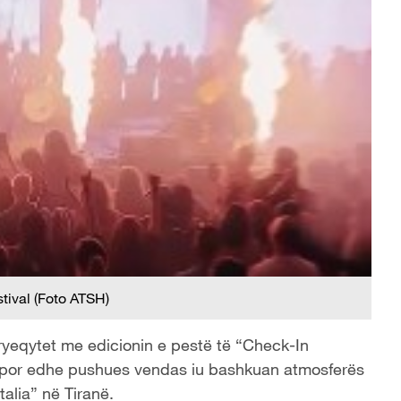
tival (Foto ATSH)
ryeqytet me edicionin e pestë të “Check-In
aj, por edhe pushues vendas iu bashkuan atmosferës
talia” në Tiranë.