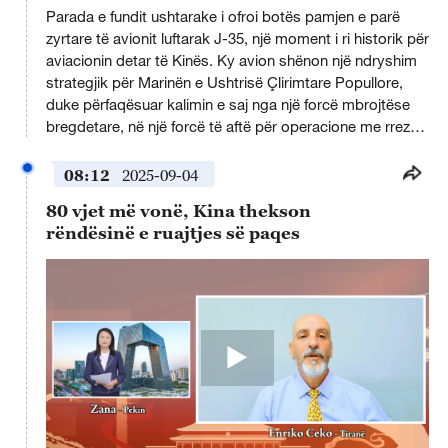
Parada e fundit ushtarake i ofroi botës pamjen e parë
zyrtare të avionit luftarak J-35, një moment i ri historik për
aviacionin detar të Kinës. Ky avion shënon një ndryshim
strategjik për Marinën e Ushtrisë Çlirimtare Popullore,
duke përfaqësuar kalimin e saj nga një forcë mbrojtëse
bregdetare, në një forcë të aftë për operacione me rreze
të gjatë veprimi në ujërat blu.
08:12
2025-09-04
80 vjet më vonë, Kina thekson
rëndësinë e ruajtjes së paqes