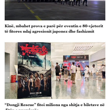
Kinë, mbahet prova e parë për eventin e 80-vjetorit
të fitores ndaj agresionit japonez dhe fashizmit
“Dongji Rescue” fitoi miliona nga shitja e biletave në
ditën e premierës