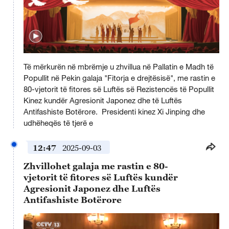
This
is
Të mërkurën në mbrëmje u zhvillua në Pallatin e Madh të
a
No compatible source was found for this media.
modal
Popullit në Pekin galaja "Fitorja e drejtësisë", me rastin e
window.
80-vjetorit të fitores së Luftës së Rezistencës të Popullit
Kinez kundër Agresionit Japonez dhe të Luftës
Antifashiste Botërore. Presidenti kinez Xi Jinping dhe
udhëheqës të tjerë e
12:47
2025-09-03
Zhvillohet galaja me rastin e 80-
vjetorit të fitores së Luftës kundër
Agresionit Japonez dhe Luftës
Antifashiste Botërore