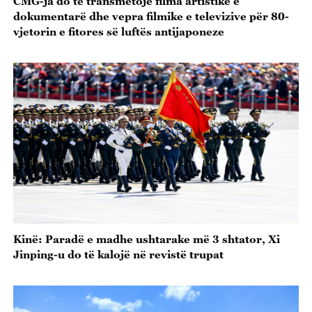
CMG-ja do të transmetojë filma artistikë e
dokumentarë dhe vepra filmike e televizive për 80-
vjetorin e fitores së luftës antijaponeze
Kinë: Paradë e madhe ushtarake më 3 shtator, Xi
Jinping-u do të kalojë në revistë trupat