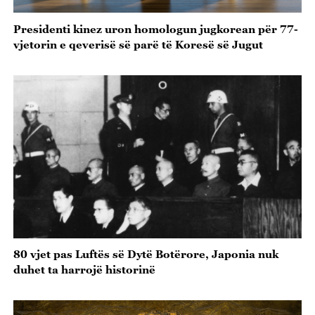
Presidenti kinez uron homologun jugkorean për 77-
vjetorin e qeverisë së parë të Koresë së Jugut
80 vjet pas Luftës së Dytë Botërore, Japonia nuk
duhet ta harrojë historinë