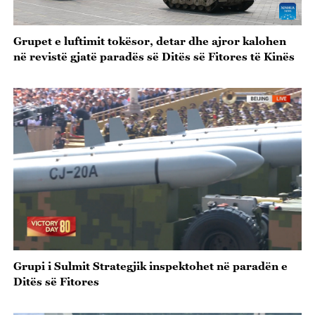
Grupet e luftimit tokësor, detar dhe ajror kalohen
në revistë gjatë paradës së Ditës së Fitores të Kinës
Grupi i Sulmit Strategjik inspektohet në paradën e
Ditës së Fitores