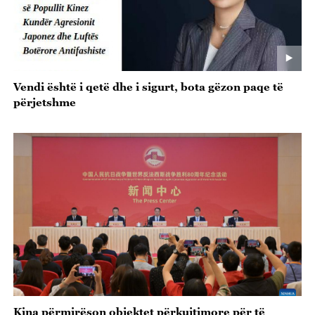
Vendi është i qetë dhe i sigurt, bota gëzon paqe të
përjetshme
Kina përmirëson objektet përkujtimore për të