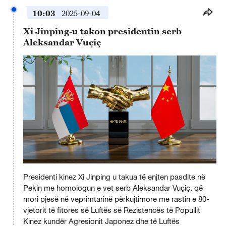
10:03
2025-09-04
Xi Jinping-u takon presidentin serb
Aleksandar Vuçiç
This
is
Presidenti kinez Xi Jinping u takua të enjten pasdite në
a
No compatible source was found for this media.
modal
Pekin me homologun e vet serb Aleksandar Vuçiç, që
window.
mori pjesë në veprimtarinë përkujtimore me rastin e 80-
vjetorit të fitores së Luftës së Rezistencës të Popullit
Kinez kundër Agresionit Japonez dhe të Luftës