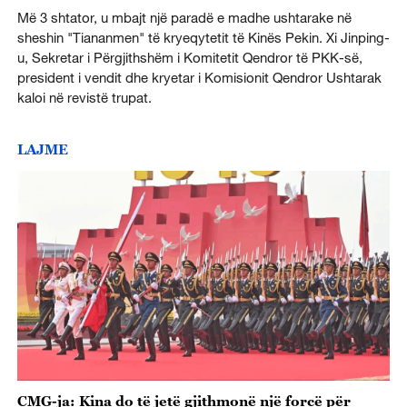
Më 3 shtator, u mbajt një paradë e madhe ushtarake në
sheshin "Tiananmen" të kryeqytetit të Kinës Pekin. Xi Jinping-
u, Sekretar i Përgjithshëm i Komitetit Qendror të PKK-së,
president i vendit dhe kryetar i Komisionit Qendror Ushtarak
kaloi në revistë trupat.
LAJME
CMG-ja: Kina do të jetë gjithmonë një forcë për