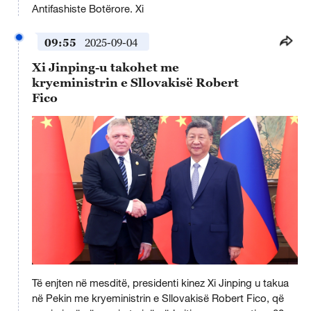
Antifashiste Botërore. Xi
09:55
2025-09-04
Xi Jinping-u takohet me
kryeministrin e Sllovakisë Robert
Fico
This
is
Të enjten në mesditë, presidenti kinez Xi Jinping u takua
a
No compatible source was found for this media.
modal
në Pekin me kryeministrin e Sllovakisë Robert Fico, që
window.