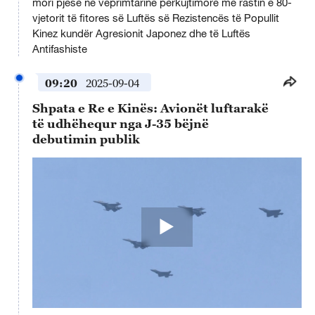
mori pjesë në veprimtarinë përkujtimore me rastin e 80-
vjetorit të fitores së Luftës së Rezistencës të Popullit
Kinez kundër Agresionit Japonez dhe të Luftës
Antifashiste
09:20
2025-09-04
Shpata e Re e Kinës: Avionët luftarakë
të udhëhequr nga J-35 bëjnë
debutimin publik