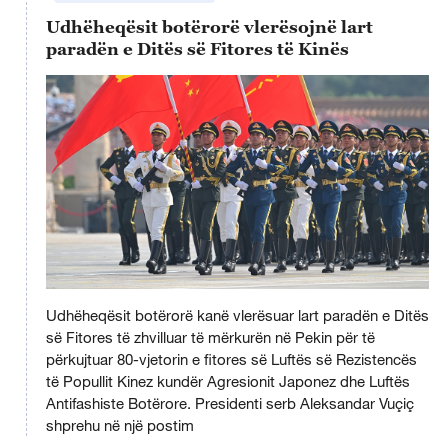
Udhëheqësit botërorë vlerësojnë lart
paradën e Ditës së Fitores të Kinës
This
is
Udhëheqësit botërorë kanë vlerësuar lart paradën e Ditës
a
No compatible source was found for this media.
modal
së Fitores të zhvilluar të mërkurën në Pekin për të
window.
përkujtuar 80-vjetorin e fitores së Luftës së Rezistencës
të Popullit Kinez kundër Agresionit Japonez dhe Luftës
Antifashiste Botërore. Presidenti serb Aleksandar Vuçiç
shprehu në një postim