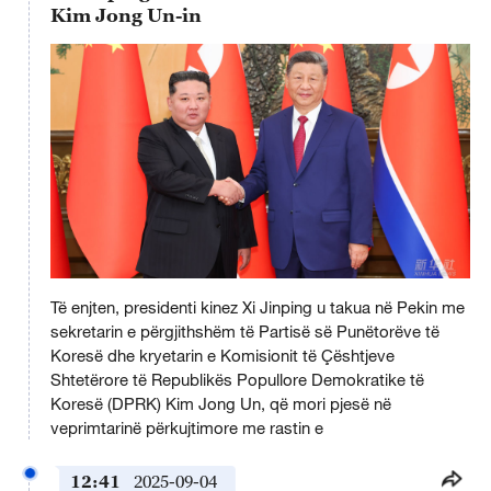
Kim Jong Un-in
This
is
Të enjten, presidenti kinez Xi Jinping u takua në Pekin me
a
No compatible source was found for this media.
modal
sekretarin e përgjithshëm të Partisë së Punëtorëve të
window.
Koresë dhe kryetarin e Komisionit të Çështjeve
Shtetërore të Republikës Popullore Demokratike të
Koresë (DPRK) Kim Jong Un, që mori pjesë në
veprimtarinë përkujtimore me rastin e
12:41
2025-09-04