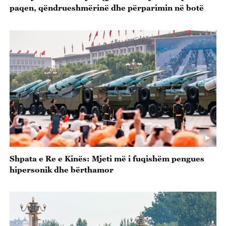
paqen, qëndrueshmërinë dhe përparimin në botë
Shpata e Re e Kinës: Mjeti më i fuqishëm pengues
hipersonik dhe bërthamor