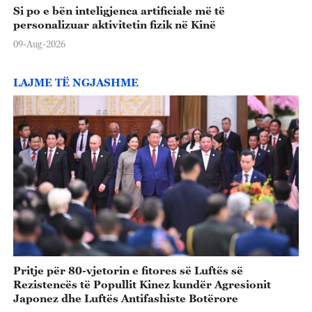
Si po e bën inteligjenca artificiale më të
personalizuar aktivitetin fizik në Kinë
09-Aug-2026
LAJME TË NGJASHME
Pritje për 80-vjetorin e fitores së Luftës së
Rezistencës të Popullit Kinez kundër Agresionit
Japonez dhe Luftës Antifashiste Botërore