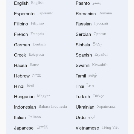
English
پښتو
English
Pashto
Esperanto
Română
Esperanto
Romanian
Filipino
Русский
Filipino
Russian
Français
Српски
French
Serbian
Deutsch
සිංහල
German
Sinhala
Ελληνικά
Español
Greek
Spanish
Hausa
Kiswahili
Hausa
Swahili
עברית
தமிழ்
Hebrew
Tamil
हिन्दी
ไทย
Hindi
Thai
Magyar
Türkçe
Hungarian
Turkish
Bahasa Indonesia
Українська
Indonesian
Ukrainian
Italiano
اردو
Italian
Urdu
日本語
Tiếng Việt
Japanese
Vietnamese