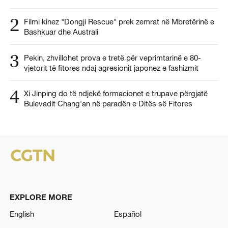
2
Filmi kinez "Dongji Rescue" prek zemrat në Mbretërinë e
Bashkuar dhe Australi
3
Pekin, zhvillohet prova e tretë për veprimtarinë e 80-
vjetorit të fitores ndaj agresionit japonez e fashizmit
4
Xi Jinping do të ndjekë formacionet e trupave përgjatë
Bulevadit Chang'an në paradën e Ditës së Fitores
EXPLORE MORE
English
Español