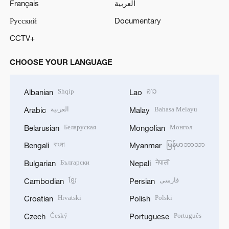
Français
العربية
Русский
Documentary
CCTV+
CHOOSE YOUR LANGUAGE
Shqip
ລາວ
Albanian
Lao
العربية
Bahasa Melayu
Arabic
Malay
Беларуская
Монгол
Belarusian
Mongolian
বাংলা
မြန်မာဘာသာ
Bengali
Myanmar
Български
नेपाली
Bulgarian
Nepali
ខ្មែរ
فارسی
Cambodian
Persian
Hrvatski
Polski
Croatian
Polish
Český
Português
Czech
Portuguese