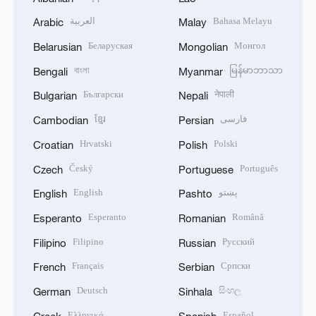
العربية
Bahasa Melayu
Arabic
Malay
Беларуская
Монгол
Belarusian
Mongolian
বাংলা
မြန်မာဘာသာ
Bengali
Myanmar
Български
नेपाली
Bulgarian
Nepali
ខ្មែរ
فارسی
Cambodian
Persian
Hrvatski
Polski
Croatian
Polish
Český
Português
Czech
Portuguese
English
پښتو
English
Pashto
Esperanto
Română
Esperanto
Romanian
Filipino
Русский
Filipino
Russian
Français
Српски
French
Serbian
Deutsch
සිංහල
German
Sinhala
Ελληνικά
Español
Greek
Spanish