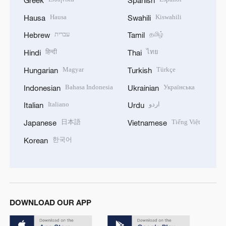
Hausa
Kiswahili
Hausa
Swahili
עברית
தமிழ்
Hebrew
Tamil
हिन्दी
ไทย
Hindi
Thai
Magyar
Türkçe
Hungarian
Turkish
Bahasa Indonesia
Українська
Indonesian
Ukrainian
Italiano
اردو
Italian
Urdu
日本語
Tiếng Việt
Japanese
Vietnamese
한국어
Korean
DOWNLOAD OUR APP