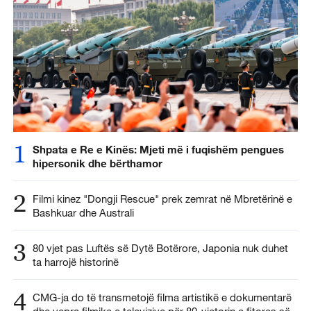
1
Shpata e Re e Kinës: Mjeti më i fuqishëm pengues
hipersonik dhe bërthamor
2
Filmi kinez "Dongji Rescue" prek zemrat në Mbretërinë e
Bashkuar dhe Australi
3
80 vjet pas Luftës së Dytë Botërore, Japonia nuk duhet
ta harrojë historinë
4
CMG-ja do të transmetojë filma artistikë e dokumentarë
dhe vepra filmike e televizive për 80-vjetorin e fitores së