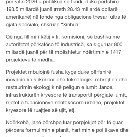
për vitin 2026 u publikua së fundi, duke përfshirë
193.5 miliardë juanë (rreth 28.43 miliardë dollarë
amerikanë) në fonde nga obligacione thesari ultra të
gjata speciale, shkruan “Xinhua”.
Që nga fillimi i këtij viti, komisioni, së bashku me
autoritetet përkatëse të industrisë, ka siguruar 800
miliardë juanë për të mbështetur ndërtimin e 1417
projekteve të mëdha.
Projektet mbulojnë fusha kyçe duke përfshirë
inovacionin shkencor dhe teknologjik, mbrojtjen dhe
restaurimin ekologjik në pellgun e lumit Jance,
infrastrukturën kryesore të transportit përgjatë lumit,
rrjetet e tubacioneve nëntokësore urbane, projektet
kryesore të ruajtjes së ujit, etj.
Ndërkohë, janë përshpejtuar përpjekjet për të çuar
përpara formulimin e planit, hartimin e politikave dhe