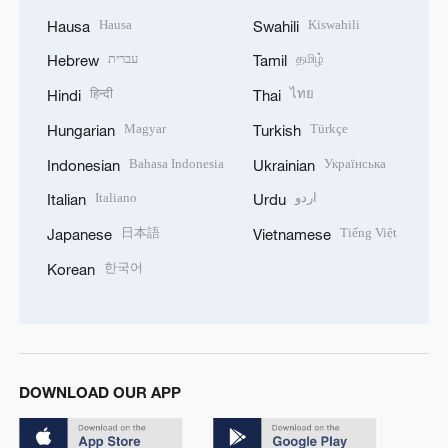
Hausa
Kiswahili
Hausa
Swahili
עברית
தமிழ்
Hebrew
Tamil
हिन्दी
ไทย
Hindi
Thai
Magyar
Türkçe
Hungarian
Turkish
Bahasa Indonesia
Українська
Indonesian
Ukrainian
Italiano
اردو
Italian
Urdu
日本語
Tiếng Việt
Japanese
Vietnamese
한국어
Korean
DOWNLOAD OUR APP