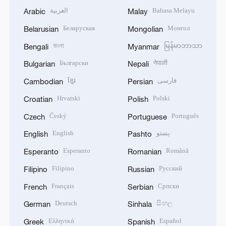
العربية
Bahasa Melayu
Arabic
Malay
Беларуская
Монгол
Belarusian
Mongolian
বাংলা
မြန်မာဘာသာ
Bengali
Myanmar
Български
नेपाली
Bulgarian
Nepali
ខ្មែរ
فارسی
Cambodian
Persian
Hrvatski
Polski
Croatian
Polish
Český
Português
Czech
Portuguese
English
پښتو
English
Pashto
Esperanto
Română
Esperanto
Romanian
Filipino
Русский
Filipino
Russian
Français
Српски
French
Serbian
Deutsch
සිංහල
German
Sinhala
Ελληνικά
Español
Greek
Spanish