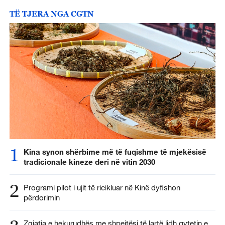
TË TJERA NGA CGTN
1
Kina synon shërbime më të fuqishme të mjekësisë
tradicionale kineze deri në vitin 2030
2
Programi pilot i ujit të ricikluar në Kinë dyfishon
përdorimin
Zgjatja e hekurudhës me shpejtësi të lartë lidh qytetin e