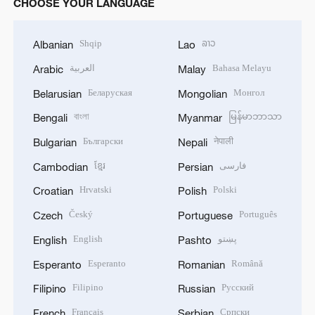
CHOOSE YOUR LANGUAGE
Shqip
ລາວ
Albanian
Lao
العربية
Bahasa Melayu
Arabic
Malay
Беларуская
Монгол
Belarusian
Mongolian
বাংলা
မြန်မာဘာသာ
Bengali
Myanmar
Български
नेपाली
Bulgarian
Nepali
ខ្មែរ
فارسی
Cambodian
Persian
Hrvatski
Polski
Croatian
Polish
Český
Português
Czech
Portuguese
English
پښتو
English
Pashto
Esperanto
Română
Esperanto
Romanian
Filipino
Русский
Filipino
Russian
Français
Српски
French
Serbian