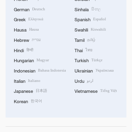
Deutsch
සිංහල
German
Sinhala
Ελληνικά
Español
Greek
Spanish
Hausa
Kiswahili
Hausa
Swahili
עברית
தமிழ்
Hebrew
Tamil
हिन्दी
ไทย
Hindi
Thai
Magyar
Türkçe
Hungarian
Turkish
Bahasa Indonesia
Українська
Indonesian
Ukrainian
Italiano
اردو
Italian
Urdu
日本語
Tiếng Việt
Japanese
Vietnamese
한국어
Korean