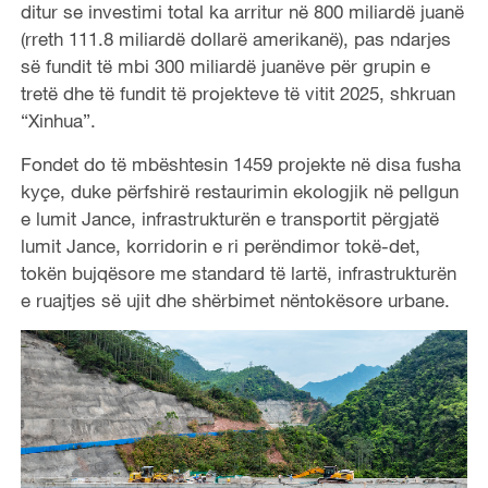
ditur se investimi total ka arritur në 800 miliardë juanë
(rreth 111.8 miliardë dollarë amerikanë), pas ndarjes
së fundit të mbi 300 miliardë juanëve për grupin e
tretë dhe të fundit të projekteve të vitit 2025, shkruan
“Xinhua”.
Fondet do të mbështesin 1459 projekte në disa fusha
kyçe, duke përfshirë restaurimin ekologjik në pellgun
e lumit Jance, infrastrukturën e transportit përgjatë
lumit Jance, korridorin e ri perëndimor tokë-det,
tokën bujqësore me standard të lartë, infrastrukturën
e ruajtjes së ujit dhe shërbimet nëntokësore urbane.