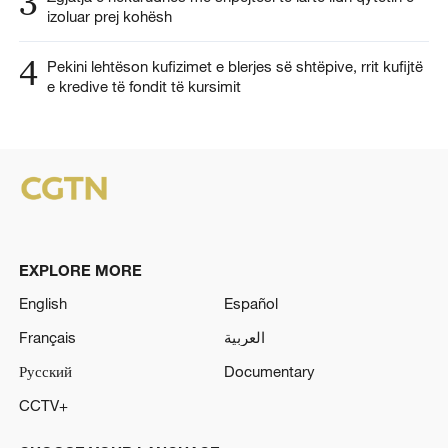
3
izoluar prej kohësh
4
Pekini lehtëson kufizimet e blerjes së shtëpive, rrit kufijtë
e kredive të fondit të kursimit
EXPLORE MORE
English
Español
Français
العربية
Русский
Documentary
CCTV+