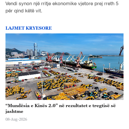
Vendi synon një rritje ekonomike vjetore prej rreth 5
për qind këtë vit.
LAJMET KRYESORE
“Mundësia e Kinës 2.0” në rezultatet e tregtisë së
jashtme
08-Aug-2026