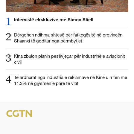
1
Intervistë ekskluzive me Simon Stiell
2
Dërgohen ndihma shtesë për fatkeqësitë në provincën
Shaanxi të goditur nga përmbytjet
3
Kina zbulon planin pesëvjeçar për industrinë e aviacionit
civil
4
Të ardhurat nga industria e reklamave në Kinë u rritën me
11.3% në gjysmën e parë të vitit