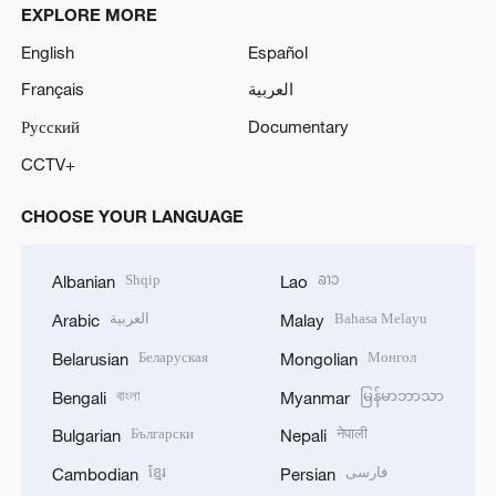
EXPLORE MORE
English
Español
Français
العربية
Русский
Documentary
CCTV+
CHOOSE YOUR LANGUAGE
Shqip
ລາວ
Albanian
Lao
العربية
Bahasa Melayu
Arabic
Malay
Беларуская
Монгол
Belarusian
Mongolian
বাংলা
မြန်မာဘာသာ
Bengali
Myanmar
Български
नेपाली
Bulgarian
Nepali
ខ្មែរ
فارسی
Cambodian
Persian