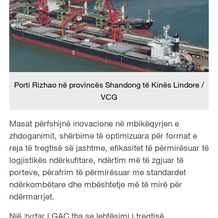
Porti Rizhao në provincës Shandong të Kinës Lindore /
VCG
Masat përfshijnë inovacione në mbikëqyrjen e
zhdoganimit, shërbime të optimizuara për format e
reja të tregtisë së jashtme, efikasitet të përmirësuar të
logjistikës ndërkufitare, ndërtim më të zgjuar të
porteve, përafrim të përmirësuar me standardet
ndërkombëtare dhe mbështetje më të mirë për
ndërmarrjet.
Një zyrtar i GAC tha se lehtësimi i tregtisë