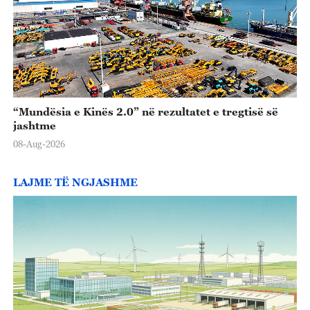
“Mundësia e Kinës 2.0” në rezultatet e tregtisë së
jashtme
08-Aug-2026
LAJME TË NGJASHME