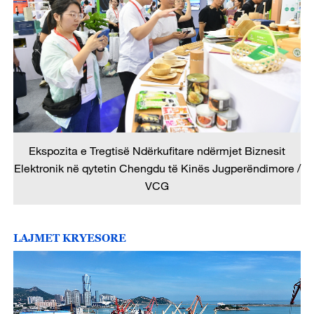
Ekspozita e Tregtisë Ndërkufitare ndërmjet Biznesit
Elektronik në qytetin Chengdu të Kinës Jugperëndimore /
VCG
LAJMET KRYESORE