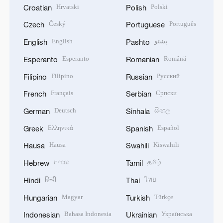
Hrvatski
Polski
Croatian
Polish
Český
Português
Czech
Portuguese
English
پښتو
English
Pashto
Esperanto
Română
Esperanto
Romanian
Filipino
Русский
Filipino
Russian
Français
Српски
French
Serbian
Deutsch
සිංහල
German
Sinhala
Ελληνικά
Español
Greek
Spanish
Hausa
Kiswahili
Hausa
Swahili
עברית
தமிழ்
Hebrew
Tamil
हिन्दी
ไทย
Hindi
Thai
Magyar
Türkçe
Hungarian
Turkish
Bahasa Indonesia
Українська
Indonesian
Ukrainian