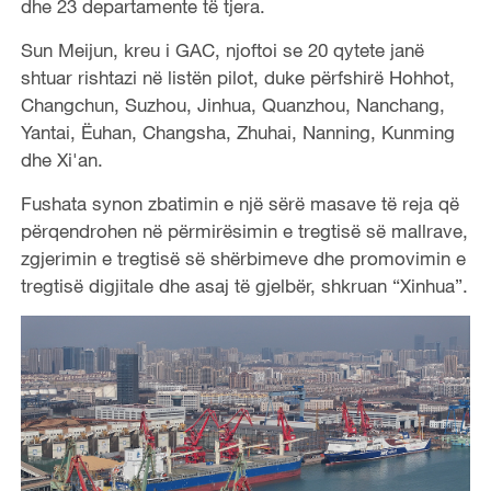
​​dhe 23 departamente të tjera.
Sun Meijun, kreu i GAC, njoftoi se 20 qytete janë
shtuar rishtazi në listën pilot, duke përfshirë Hohhot,
Changchun, Suzhou, Jinhua, Quanzhou, Nanchang,
Yantai, Ëuhan, Changsha, Zhuhai, Nanning, Kunming
dhe Xi'an.
Fushata synon zbatimin e një sërë masave të reja që
përqendrohen në përmirësimin e tregtisë së mallrave,
zgjerimin e tregtisë së shërbimeve dhe promovimin e
tregtisë digjitale dhe asaj të gjelbër, shkruan “Xinhua”.