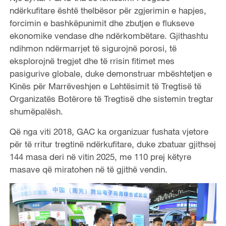
ndërkufitare është thelbësor për zgjerimin e hapjes,
forcimin e bashkëpunimit dhe zbutjen e flukseve
ekonomike vendase dhe ndërkombëtare. Gjithashtu
ndihmon ndërmarrjet të sigurojnë porosi, të
eksplorojnë tregjet dhe të rrisin fitimet mes
pasigurive globale, duke demonstruar mbështetjen e
Kinës për Marrëveshjen e Lehtësimit të Tregtisë të
Organizatës Botërore të Tregtisë dhe sistemin tregtar
shumëpalësh.
Që nga viti 2018, GAC ka organizuar fushata vjetore
për të rritur tregtinë ndërkufitare, duke zbatuar gjithsej
144 masa deri në vitin 2025, me 110 prej këtyre
masave që miratohen në të gjithë vendin.