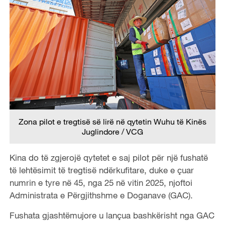
Zona pilot e tregtisë së lirë në qytetin Wuhu të Kinës
Juglindore / VCG
Kina do të zgjerojë qytetet e saj pilot për një fushatë
të lehtësimit të tregtisë ndërkufitare, duke e çuar
numrin e tyre në 45, nga 25 në vitin 2025, njoftoi
Administrata e Përgjithshme e Doganave (GAC).
Fushata gjashtëmujore u lançua bashkërisht nga GAC