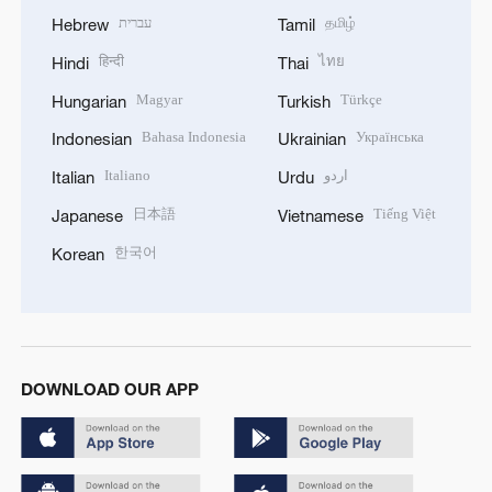
עברית
தமிழ்
Hebrew
Tamil
हिन्दी
ไทย
Hindi
Thai
Magyar
Türkçe
Hungarian
Turkish
Bahasa Indonesia
Українська
Indonesian
Ukrainian
Italiano
اردو
Italian
Urdu
日本語
Tiếng Việt
Japanese
Vietnamese
한국어
Korean
DOWNLOAD OUR APP