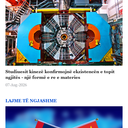
Studiuesit kinezë konfirmojnë ekzistencën e topit
ngjitës - një formë e re e materies
07-Aug-2026
LAJME TË NGJASHME