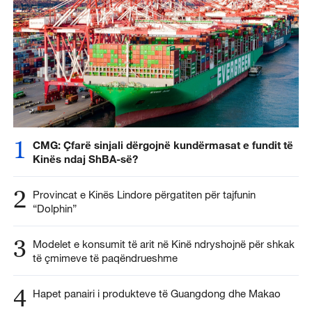
1
CMG: Çfarë sinjali dërgojnë kundërmasat e fundit të
Kinës ndaj ShBA-së?
2
Provincat e Kinës Lindore përgatiten për tajfunin
“Dolphin”
3
Modelet e konsumit të arit në Kinë ndryshojnë për shkak
të çmimeve të paqëndrueshme
4
Hapet panairi i produkteve të Guangdong dhe Makao