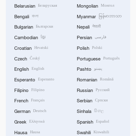
Беларуская
Монгол
Belarusian
Mongolian
বাংলা
မြန်မာဘာသာ
Bengali
Myanmar
Български
नेपाली
Bulgarian
Nepali
ខ្មែរ
فارسی
Cambodian
Persian
Hrvatski
Polski
Croatian
Polish
Český
Português
Czech
Portuguese
English
پښتو
English
Pashto
Esperanto
Română
Esperanto
Romanian
Filipino
Русский
Filipino
Russian
Français
Српски
French
Serbian
Deutsch
සිංහල
German
Sinhala
Ελληνικά
Español
Greek
Spanish
Hausa
Kiswahili
Hausa
Swahili