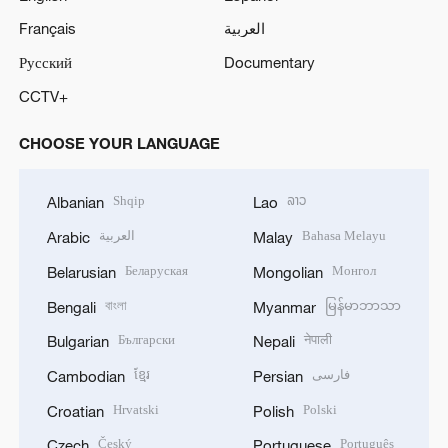
Français
العربية
Русский
Documentary
CCTV+
CHOOSE YOUR LANGUAGE
Shqip
ລາວ
Albanian
Lao
العربية
Bahasa Melayu
Arabic
Malay
Беларуская
Монгол
Belarusian
Mongolian
বাংলা
မြန်မာဘာသာ
Bengali
Myanmar
Български
नेपाली
Bulgarian
Nepali
ខ្មែរ
فارسی
Cambodian
Persian
Hrvatski
Polski
Croatian
Polish
Český
Português
Czech
Portuguese