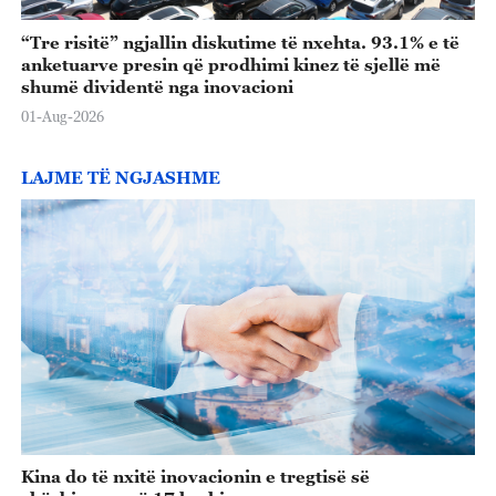
“Tre risitë” ngjallin diskutime të nxehta. 93.1% e të
anketuarve presin që prodhimi kinez të sjellë më
shumë dividentë nga inovacioni
01-Aug-2026
LAJME TË NGJASHME
Kina do të nxitë inovacionin e tregtisë së