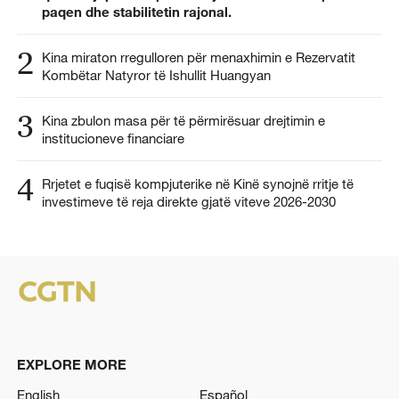
paqen dhe stabilitetin rajonal.
2
Kina miraton rregulloren për menaxhimin e Rezervatit
Kombëtar Natyror të Ishullit Huangyan
3
Kina zbulon masa për të përmirësuar drejtimin e
institucioneve financiare
4
Rrjetet e fuqisë kompjuterike në Kinë synojnë rritje të
investimeve të reja direkte gjatë viteve 2026-2030
EXPLORE MORE
English
Español