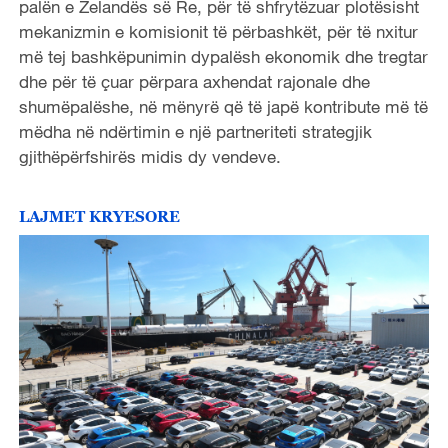
palën e Zelandës së Re, për të shfrytëzuar plotësisht
mekanizmin e komisionit të përbashkët, për të nxitur
më tej bashkëpunimin dypalësh ekonomik dhe tregtar
dhe për të çuar përpara axhendat rajonale dhe
shumëpalëshe, në mënyrë që të japë kontribute më të
mëdha në ndërtimin e një partneriteti strategjik
gjithëpërfshirës midis dy vendeve.
LAJMET KRYESORE