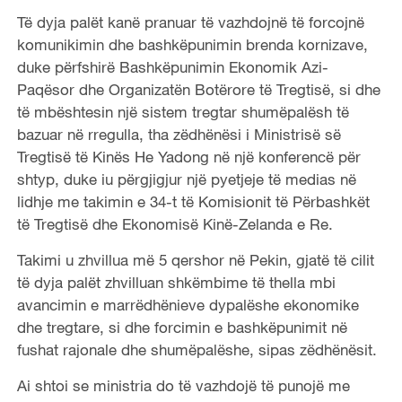
Të dyja palët kanë pranuar të vazhdojnë të forcojnë
komunikimin dhe bashkëpunimin brenda kornizave,
duke përfshirë Bashkëpunimin Ekonomik Azi-
Paqësor dhe Organizatën Botërore të Tregtisë, si dhe
të mbështesin një sistem tregtar shumëpalësh të
bazuar në rregulla, tha zëdhënësi i Ministrisë së
Tregtisë të Kinës He Yadong në një konferencë për
shtyp, duke iu përgjigjur një pyetjeje të medias në
lidhje me takimin e 34-t të Komisionit të Përbashkët
të Tregtisë dhe Ekonomisë Kinë-Zelanda e Re.
Takimi u zhvillua më 5 qershor në Pekin, gjatë të cilit
të dyja palët zhvilluan shkëmbime të thella mbi
avancimin e marrëdhënieve dypalëshe ekonomike
dhe tregtare, si dhe forcimin e bashkëpunimit në
fushat rajonale dhe shumëpalëshe, sipas zëdhënësit.
Ai shtoi se ministria do të vazhdojë të punojë me