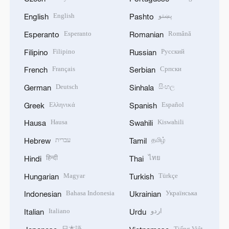
English
پښتو
English
Pashto
Esperanto
Română
Esperanto
Romanian
Filipino
Русский
Filipino
Russian
Français
Српски
French
Serbian
Deutsch
සිංහල
German
Sinhala
Ελληνικά
Español
Greek
Spanish
Hausa
Kiswahili
Hausa
Swahili
עברית
தமிழ்
Hebrew
Tamil
हिन्दी
ไทย
Hindi
Thai
Magyar
Türkçe
Hungarian
Turkish
Bahasa Indonesia
Українська
Indonesian
Ukrainian
Italiano
اردو
Italian
Urdu
日本語
Tiếng Việt