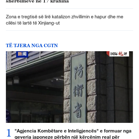
shërbimeve në 17 krahina
Zona e tregtisë së lirë katalizon zhvillimin e hapur dhe me
cilësi të lartë të Xinjiang-ut
TË TJERA NGA CGTN
1
"Agjencia Kombëtare e Inteligjencës" e formuar nga
qeveria japoneze përbën një kërcënim real për