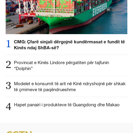
1
CMG: Çfarë sinjali dërgojnë kundërmasat e fundit të
Kinës ndaj ShBA-së?
2
Provincat e Kinës Lindore përgatiten për tajfunin
“Dolphin”
3
Modelet e konsumit të arit në Kinë ndryshojnë për shkak
të çmimeve të paqëndrueshme
4
Hapet panairi i produkteve të Guangdong dhe Makao