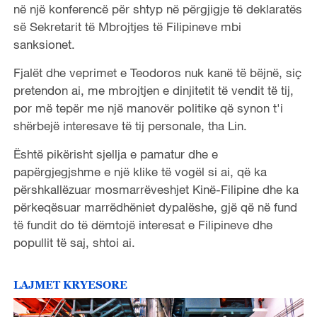
në një konferencë për shtyp në përgjigje të deklaratës
së Sekretarit të Mbrojtjes të Filipineve mbi
sanksionet.
Fjalët dhe veprimet e Teodoros nuk kanë të bëjnë, siç
pretendon ai, me mbrojtjen e dinjitetit të vendit të tij,
por më tepër me një manovër politike që synon t'i
shërbejë interesave të tij personale, tha Lin.
Është pikërisht sjellja e pamatur dhe e
papërgjegjshme e një klike të vogël si ai, që ka
përshkallëzuar mosmarrëveshjet Kinë-Filipine dhe ka
përkeqësuar marrëdhëniet dypalëshe, gjë që në fund
të fundit do të dëmtojë interesat e Filipineve dhe
popullit të saj, shtoi ai.
LAJMET KRYESORE