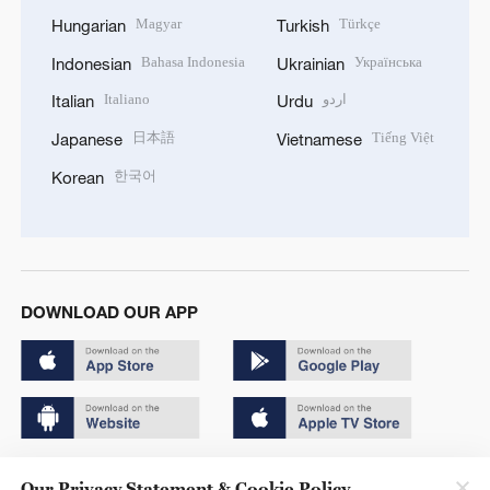
Magyar
Türkçe
Hungarian
Turkish
Bahasa Indonesia
Українська
Indonesian
Ukrainian
Italiano
اردو
Italian
Urdu
日本語
Tiếng Việt
Japanese
Vietnamese
한국어
Korean
DOWNLOAD OUR APP
Copyright © 2024 CGTN.
Our Privacy Statement & Cookie Policy