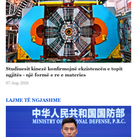
Studiuesit kinezë konfirmojnë ekzistencën e topit
ngjitës - një formë e re e materies
07-Aug-2026
LAJME TË NGJASHME