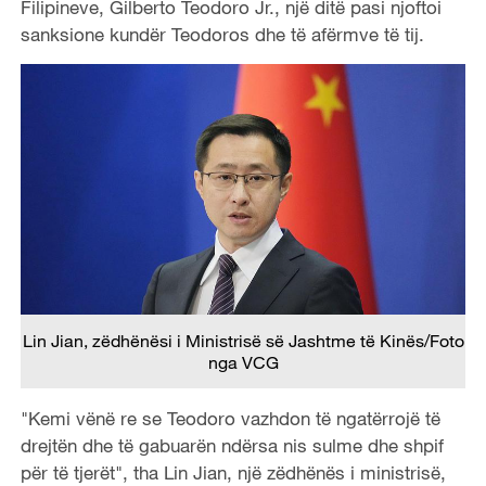
Filipineve, Gilberto Teodoro Jr., një ditë pasi njoftoi
sanksione kundër Teodoros dhe të afërmve të tij.
Lin Jian, zëdhënësi i Ministrisë së Jashtme të Kinës/Foto
nga VCG
"Kemi vënë re se Teodoro vazhdon të ngatërrojë të
drejtën dhe të gabuarën ndërsa nis sulme dhe shpif
për të tjerët", tha Lin Jian, një zëdhënës i ministrisë,