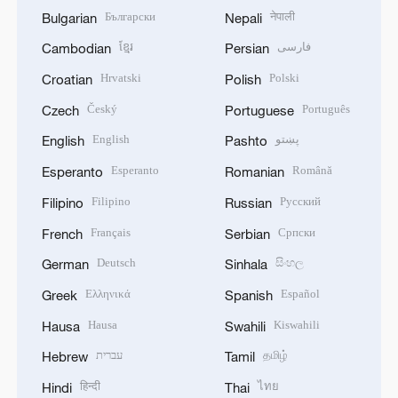
Български
नेपाली
Bulgarian
Nepali
ខ្មែរ
فارسی
Cambodian
Persian
Hrvatski
Polski
Croatian
Polish
Český
Português
Czech
Portuguese
English
پښتو
English
Pashto
Esperanto
Română
Esperanto
Romanian
Filipino
Русский
Filipino
Russian
Français
Српски
French
Serbian
Deutsch
සිංහල
German
Sinhala
Ελληνικά
Español
Greek
Spanish
Hausa
Kiswahili
Hausa
Swahili
עברית
தமிழ்
Hebrew
Tamil
हिन्दी
ไทย
Hindi
Thai