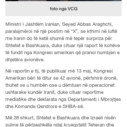
foto nga VCG
Ministri i Jashtëm iranian, Seyed Abbas Araghchi,
paralajmëroi në një postim në “X”, se kthimi në luftë
me Iranin do të ketë shumë më tepër surpriza për
Shtetet e Bashkuara, duke cituar një raport të kohëve
të fundit nga Kongresi amerikan që pranoi humbjen e
dhjetëra avionëve.
Në raportin e tij, të publikuar më 13 maj, Kongresi
Amerikan bëri të ditur se 42 avionë, përfshirë dronë,
thuhet se u humbën ose u dëmtuan në operacionet
ushtarake kundër Iranit, duke cituar raportime
mediatike dhe deklarata nga Departamenti i Mbrojtjes
dhe Komanda Qendrore e SHBA-së.
Më 28 shkurt, Shtetet e Bashkuara dhe Izraeli nisën
sulme të përbashkëta ndaj kryeqytetit Teheran dhe