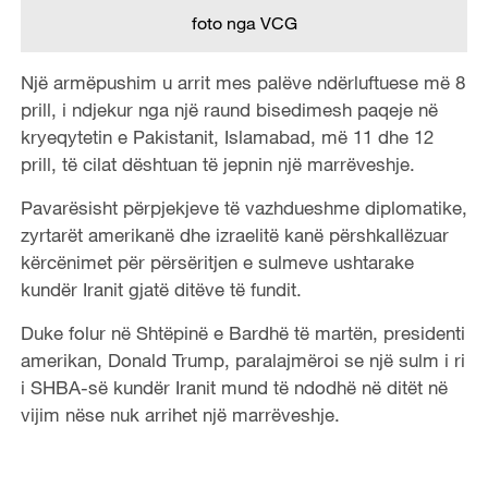
foto nga VCG
Një armëpushim u arrit mes palëve ndërluftuese më 8
prill, i ndjekur nga një raund bisedimesh paqeje në
kryeqytetin e Pakistanit, Islamabad, më 11 dhe 12
prill, të cilat dështuan të jepnin një marrëveshje.
Pavarësisht përpjekjeve të vazhdueshme diplomatike,
zyrtarët amerikanë dhe izraelitë kanë përshkallëzuar
kërcënimet për përsëritjen e sulmeve ushtarake
kundër Iranit gjatë ditëve të fundit.
Duke folur në Shtëpinë e Bardhë të martën, presidenti
amerikan, Donald Trump, paralajmëroi se një sulm i ri
i SHBA-së kundër Iranit mund të ndodhë në ditët në
vijim nëse nuk arrihet një marrëveshje.