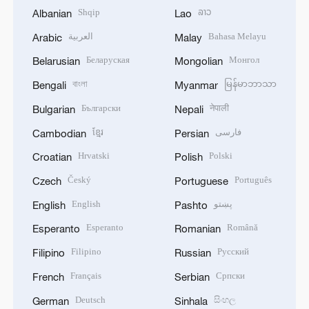
Shqip
ລາວ
Albanian
Lao
العربية
Bahasa Melayu
Arabic
Malay
Беларуская
Монгол
Belarusian
Mongolian
বাংলা
မြန်မာဘာသာ
Bengali
Myanmar
Български
नेपाली
Bulgarian
Nepali
ខ្មែរ
فارسی
Cambodian
Persian
Hrvatski
Polski
Croatian
Polish
Český
Português
Czech
Portuguese
English
پښتو
English
Pashto
Esperanto
Română
Esperanto
Romanian
Filipino
Русский
Filipino
Russian
Français
Српски
French
Serbian
Deutsch
සිංහල
German
Sinhala