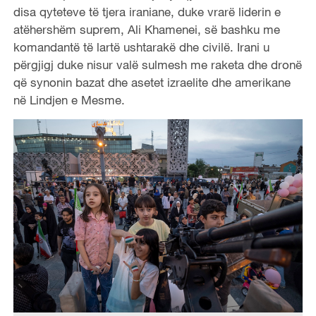
disa qyteteve të tjera iraniane, duke vrarë liderin e
atëhershëm suprem, Ali Khamenei, së bashku me
komandantë të lartë ushtarakë dhe civilë. Irani u
përgjigj duke nisur valë sulmesh me raketa dhe dronë
që synonin bazat dhe asetet izraelite dhe amerikane
në Lindjen e Mesme.