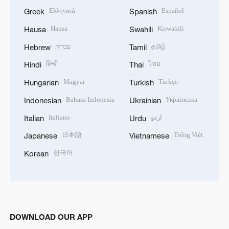
Ελληνικά
Español
Greek
Spanish
Hausa
Kiswahili
Hausa
Swahili
עברית
தமிழ்
Hebrew
Tamil
हिन्दी
ไทย
Hindi
Thai
Magyar
Türkçe
Hungarian
Turkish
Bahasa Indonesia
Українська
Indonesian
Ukrainian
Italiano
اردو
Italian
Urdu
日本語
Tiếng Việt
Japanese
Vietnamese
한국어
Korean
DOWNLOAD OUR APP