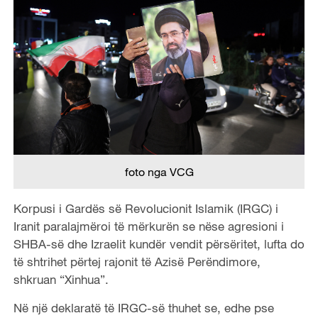
foto nga VCG
Korpusi i Gardës së Revolucionit Islamik (IRGC) i
Iranit paralajmëroi të mërkurën se nëse agresioni i
SHBA-së dhe Izraelit kundër vendit përsëritet, lufta do
të shtrihet përtej rajonit të Azisë Perëndimore,
shkruan “Xinhua”.
Në një deklaratë të IRGC-së thuhet se, edhe pse