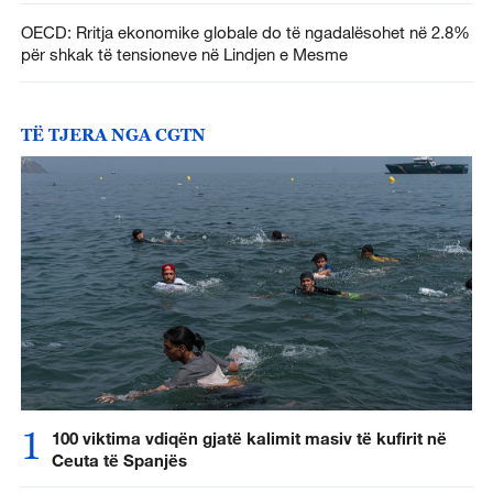
OECD: Rritja ekonomike globale do të ngadalësohet në 2.8%
për shkak të tensioneve në Lindjen e Mesme
TË TJERA NGA CGTN
1
100 viktima vdiqën gjatë kalimit masiv të kufirit në
Ceuta të Spanjës