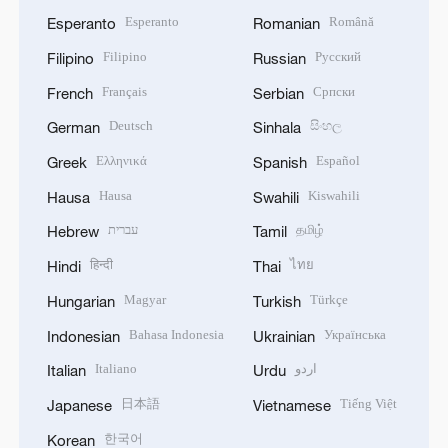
Esperanto
Română
Esperanto
Romanian
Filipino
Русский
Filipino
Russian
Français
Српски
French
Serbian
Deutsch
සිංහල
German
Sinhala
Ελληνικά
Español
Greek
Spanish
Hausa
Kiswahili
Hausa
Swahili
עברית
தமிழ்
Hebrew
Tamil
हिन्दी
ไทย
Hindi
Thai
Magyar
Türkçe
Hungarian
Turkish
Bahasa Indonesia
Українська
Indonesian
Ukrainian
Italiano
اردو
Italian
Urdu
日本語
Tiếng Việt
Japanese
Vietnamese
한국어
Korean