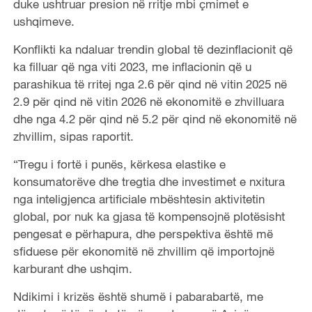
duke ushtruar presion në rritje mbi çmimet e
ushqimeve.
Konflikti ka ndaluar trendin global të dezinflacionit që
ka filluar që nga viti 2023, me inflacionin që u
parashikua të rritej nga 2.6 për qind në vitin 2025 në
2.9 për qind në vitin 2026 në ekonomitë e zhvilluara
dhe nga 4.2 për qind në 5.2 për qind në ekonomitë në
zhvillim, sipas raportit.
“Tregu i fortë i punës, kërkesa elastike e
konsumatorëve dhe tregtia dhe investimet e nxitura
nga inteligjenca artificiale mbështesin aktivitetin
global, por nuk ka gjasa të kompensojnë plotësisht
pengesat e përhapura, dhe perspektiva është më
sfiduese për ekonomitë në zhvillim që importojnë
karburant dhe ushqim.
Ndikimi i krizës është shumë i pabarabartë, me