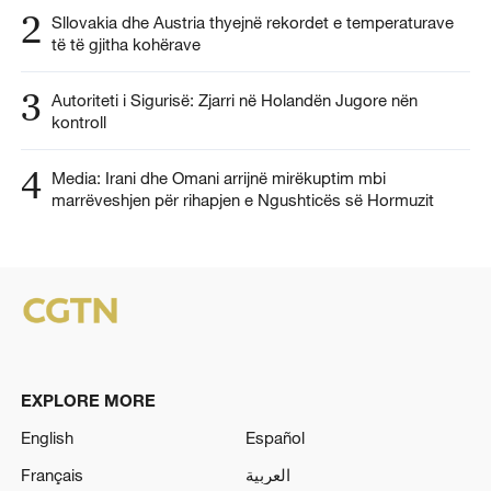
2
Sllovakia dhe Austria thyejnë rekordet e temperaturave
të të gjitha kohërave
3
Autoriteti i Sigurisë: Zjarri në Holandën Jugore nën
kontroll
4
Media: Irani dhe Omani arrijnë mirëkuptim mbi
marrëveshjen për rihapjen e Ngushticës së Hormuzit
EXPLORE MORE
English
Español
Français
العربية