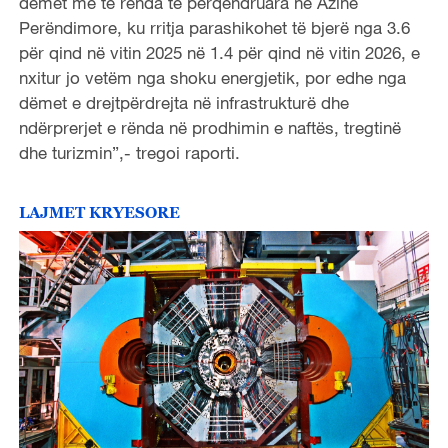
dëmet më të rënda të përqendruara në Azinë
Perëndimore, ku rritja parashikohet të bjerë nga 3.6
për qind në vitin 2025 në 1.4 për qind në vitin 2026, e
nxitur jo vetëm nga shoku energjetik, por edhe nga
dëmet e drejtpërdrejta në infrastrukturë dhe
ndërprerjet e rënda në prodhimin e naftës, tregtinë
dhe turizmin”,- tregoi raporti.
LAJMET KRYESORE