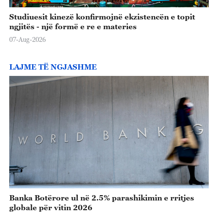
Studiuesit kinezë konfirmojnë ekzistencën e topit
ngjitës - një formë e re e materies
07-Aug-2026
LAJME TË NGJASHME
Banka Botërore ul në 2.5% parashikimin e rritjes
globale për vitin 2026