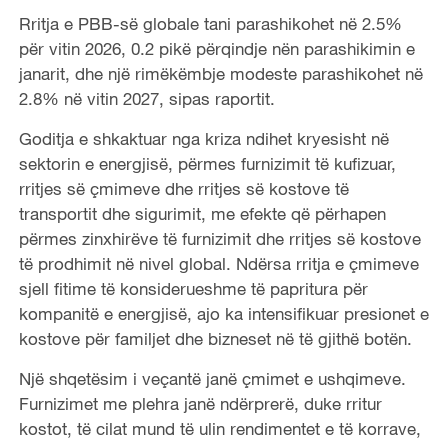
Rritja e PBB-së globale tani parashikohet në 2.5%
për vitin 2026, 0.2 pikë përqindje nën parashikimin e
janarit, dhe një rimëkëmbje modeste parashikohet në
2.8% në vitin 2027, sipas raportit.
Goditja e shkaktuar nga kriza ndihet kryesisht në
sektorin e energjisë, përmes furnizimit të kufizuar,
rritjes së çmimeve dhe rritjes së kostove të
transportit dhe sigurimit, me efekte që përhapen
përmes zinxhirëve të furnizimit dhe rritjes së kostove
të prodhimit në nivel global. Ndërsa rritja e çmimeve
sjell fitime të konsiderueshme të papritura për
kompanitë e energjisë, ajo ka intensifikuar presionet e
kostove për familjet dhe bizneset në të gjithë botën.
Një shqetësim i veçantë janë çmimet e ushqimeve.
Furnizimet me plehra janë ndërprerë, duke rritur
kostot, të cilat mund të ulin rendimentet e të korrave,