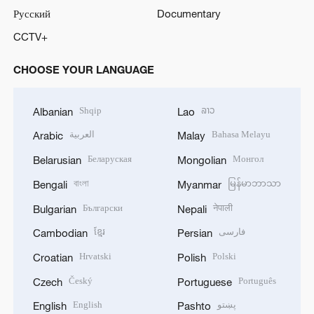
Русский
Documentary
CCTV+
CHOOSE YOUR LANGUAGE
Shqip
ລາວ
Albanian
Lao
العربية
Bahasa Melayu
Arabic
Malay
Беларуская
Монгол
Belarusian
Mongolian
বাংলা
မြန်မာဘာသာ
Bengali
Myanmar
Български
नेपाली
Bulgarian
Nepali
ខ្មែរ
فارسی
Cambodian
Persian
Hrvatski
Polski
Croatian
Polish
Český
Português
Czech
Portuguese
English
پښتو
English
Pashto