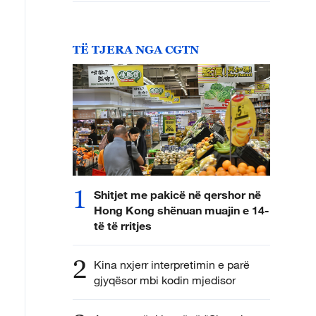
TË TJERA NGA CGTN
1
Shitjet me pakicë në qershor në
Hong Kong shënuan muajin e 14-
të të rritjes
2
Kina nxjerr interpretimin e parë
gjyqësor mbi kodin mjedisor