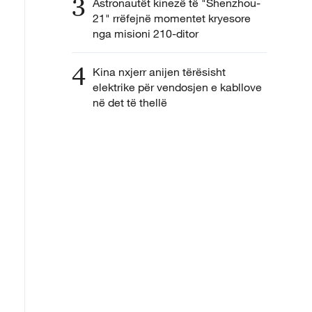
3
Astronautët kinezë të "Shenzhou-
21" rrëfejnë momentet kryesore
nga misioni 210-ditor
4
Kina nxjerr anijen tërësisht
elektrike për vendosjen e kabllove
në det të thellë