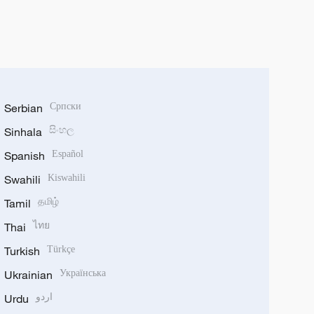
Serbian
Српски
Sinhala
සිංහල
Spanish
Español
Swahili
Kiswahili
Tamil
தமிழ்
Thai
ไทย
Turkish
Türkçe
Ukrainian
Українська
Urdu
اردو