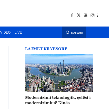
VIDEO
LIVE
Kërkoni
LAJMET KRYESORE
Modernizimi teknologjik, çelësi i
modernizimit të Kinës