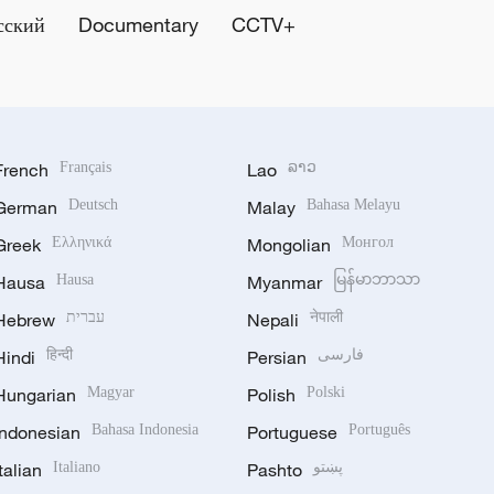
сский
Documentary
CCTV+
French
Français
Lao
ລາວ
German
Deutsch
Malay
Bahasa Melayu
Greek
Ελληνικά
Mongolian
Монгол
Hausa
Hausa
Myanmar
မြန်မာဘာသာ
Hebrew
עברית
Nepali
नेपाली
Hindi
हिन्दी
Persian
فارسی
Hungarian
Magyar
Polish
Polski
Indonesian
Bahasa Indonesia
Portuguese
Português
Italian
Italiano
Pashto
پښتو