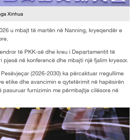
nga Xinhua
 2026 u mbajt të martën në Nanning, kryeqendër e
ore.
t Qendror të PKK-së dhe kreu i Departamentit të
i pjesë në konferencë dhe mbajti një fjalim kryesor.
ë Pesëvjeçar (2026-2030) ka përcaktuar rregullime
ve etike dhe avancimin e qytetërimit në hapësirën
të pasuruar furnizimin me përmbajtje cilësore në