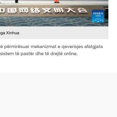
nga Xinhua
të përmirësuar mekanizmat e qeverisjes afatgjata
osistem të pastër dhe të drejtë online.