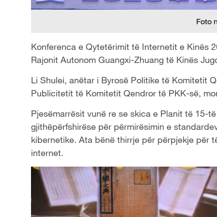
Foto 
Konferenca e Qytetërimit të Internetit e Kinës
Rajonit Autonom Guangxi-Zhuang të Kinës Jug
Li Shulei, anëtar i Byrosë Politike të Komiteti
Publicitetit të Komitetit Qendror të PKK-së, mor
Pjesëmarrësit vunë re se skica e Planit të 15-t
gjithëpërfshirëse për përmirësimin e standarde
kibernetike. Ata bënë thirrje për përpjekje për 
internet.