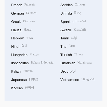
Français
Српски
French
Serbian
Deutsch
සිංහල
German
Sinhala
Ελληνικά
Español
Greek
Spanish
Hausa
Kiswahili
Hausa
Swahili
עברית
தமிழ்
Hebrew
Tamil
हिन्दी
ไทย
Hindi
Thai
Magyar
Türkçe
Hungarian
Turkish
Bahasa Indonesia
Українська
Indonesian
Ukrainian
Italiano
اردو
Italian
Urdu
日本語
Tiếng Việt
Japanese
Vietnamese
한국어
Korean