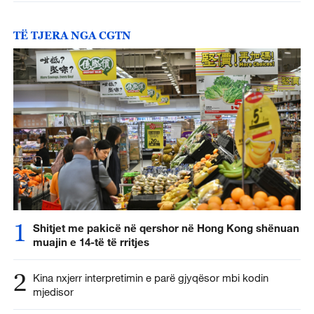
TË TJERA NGA CGTN
1
Shitjet me pakicë në qershor në Hong Kong shënuan
muajin e 14-të të rritjes
2
Kina nxjerr interpretimin e parë gjyqësor mbi kodin
mjedisor