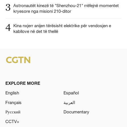
3
Astronautët kinezë të "Shenzhou-21" rrëfejnë momentet
kryesore nga misioni 210-ditor
4
Kina nxjerr anijen tërësisht elektrike për vendosjen e
kabllove në det të thellë
EXPLORE MORE
English
Español
Français
العربية
Русский
Documentary
CCTV+