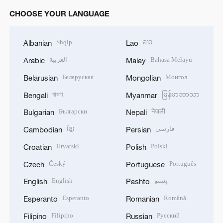
CHOOSE YOUR LANGUAGE
Shqip
ລາວ
Albanian
Lao
العربية
Bahasa Melayu
Arabic
Malay
Беларуская
Монгол
Belarusian
Mongolian
বাংলা
မြန်မာဘာသာ
Bengali
Myanmar
Български
नेपाली
Bulgarian
Nepali
ខ្មែរ
فارسی
Cambodian
Persian
Hrvatski
Polski
Croatian
Polish
Český
Português
Czech
Portuguese
English
پښتو
English
Pashto
Esperanto
Română
Esperanto
Romanian
Filipino
Русский
Filipino
Russian