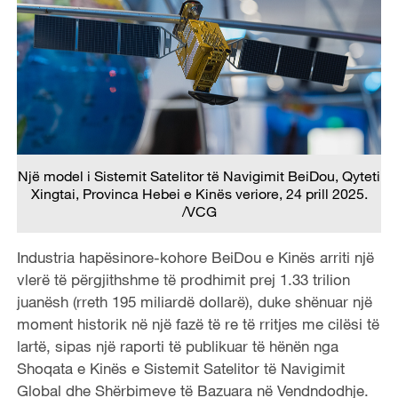
Një model i Sistemit Satelitor të Navigimit BeiDou, Qyteti
Xingtai, Provinca Hebei e Kinës veriore, 24 prill 2025.
/VCG
Industria hapësinore-kohore BeiDou e Kinës arriti një
vlerë të përgjithshme të prodhimit prej 1.33 trilion
juanësh (rreth 195 miliardë dollarë), duke shënuar një
moment historik në një fazë të re të rritjes me cilësi të
lartë, sipas një raporti të publikuar të hënën nga
Shoqata e Kinës e Sistemit Satelitor të Navigimit
Global dhe Shërbimeve të Bazuara në Vendndodhje.