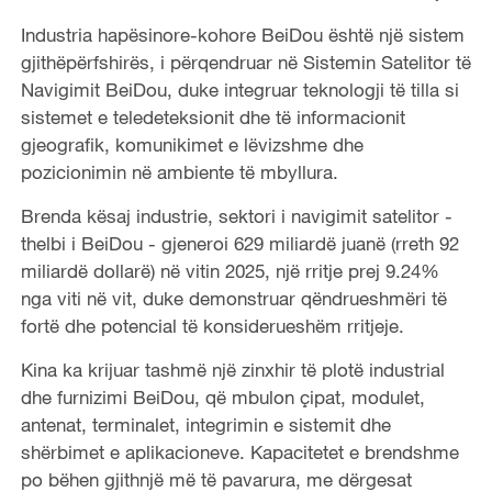
Industria hapësinore-kohore BeiDou është një sistem
gjithëpërfshirës, i përqendruar në Sistemin Satelitor të
Navigimit BeiDou, duke integruar teknologji të tilla si
sistemet e teledeteksionit dhe të informacionit
gjeografik, komunikimet e lëvizshme dhe
pozicionimin në ambiente të mbyllura.
Brenda kësaj industrie, sektori i navigimit satelitor -
thelbi i BeiDou - gjeneroi 629 miliardë juanë (rreth 92
miliardë dollarë) në vitin 2025, një rritje prej 9.24%
nga viti në vit, duke demonstruar qëndrueshmëri të
fortë dhe potencial të konsiderueshëm rritjeje.
Kina ka krijuar tashmë një zinxhir të plotë industrial
dhe furnizimi BeiDou, që mbulon çipat, modulet,
antenat, terminalet, integrimin e sistemit dhe
shërbimet e aplikacioneve. Kapacitetet e brendshme
po bëhen gjithnjë më të pavarura, me dërgesat