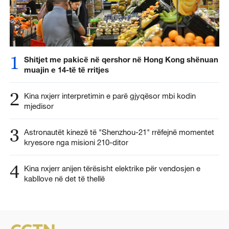
1
Shitjet me pakicë në qershor në Hong Kong shënuan
muajin e 14-të të rritjes
2
Kina nxjerr interpretimin e parë gjyqësor mbi kodin
mjedisor
3
Astronautët kinezë të "Shenzhou-21" rrëfejnë momentet
kryesore nga misioni 210-ditor
4
Kina nxjerr anijen tërësisht elektrike për vendosjen e
kabllove në det të thellë