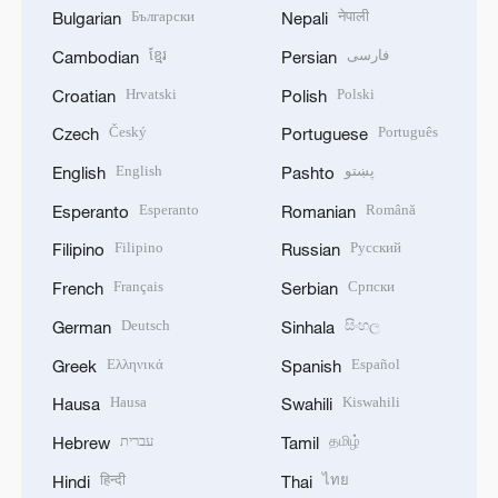
Български
नेपाली
Bulgarian
Nepali
ខ្មែរ
فارسی
Cambodian
Persian
Hrvatski
Polski
Croatian
Polish
Český
Português
Czech
Portuguese
English
پښتو
English
Pashto
Esperanto
Română
Esperanto
Romanian
Filipino
Русский
Filipino
Russian
Français
Српски
French
Serbian
Deutsch
සිංහල
German
Sinhala
Ελληνικά
Español
Greek
Spanish
Hausa
Kiswahili
Hausa
Swahili
עברית
தமிழ்
Hebrew
Tamil
हिन्दी
ไทย
Hindi
Thai