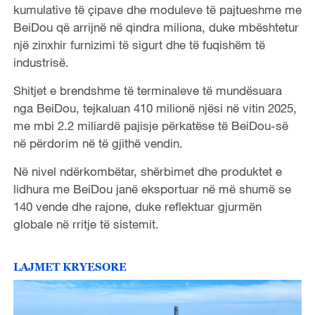
kumulative të çipave dhe moduleve të pajtueshme me
BeiDou që arrijnë në qindra miliona, duke mbështetur
një zinxhir furnizimi të sigurt dhe të fuqishëm të
industrisë.
Shitjet e brendshme të terminaleve të mundësuara
nga BeiDou, tejkaluan 410 milionë njësi në vitin 2025,
me mbi 2.2 miliardë pajisje përkatëse të BeiDou-së
në përdorim në të gjithë vendin.
Në nivel ndërkombëtar, shërbimet dhe produktet e
lidhura me BeiDou janë eksportuar në më shumë se
140 vende dhe rajone, duke reflektuar gjurmën
globale në rritje të sistemit.
LAJMET KRYESORE