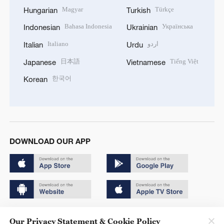
Magyar
Türkçe
Hungarian
Turkish
Bahasa Indonesia
Українська
Indonesian
Ukrainian
Italiano
اردو
Italian
Urdu
日本語
Tiếng Việt
Japanese
Vietnamese
한국어
Korean
DOWNLOAD OUR APP
Copyright © 2024 CGTN.
Our Privacy Statement & Cookie Policy