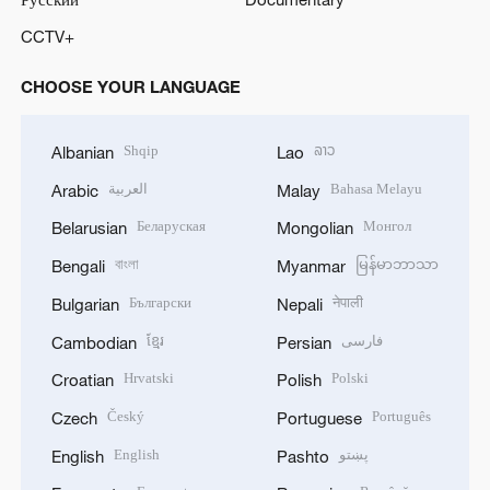
CCTV+
CHOOSE YOUR LANGUAGE
Shqip
ລາວ
Albanian
Lao
العربية
Bahasa Melayu
Arabic
Malay
Беларуская
Монгол
Belarusian
Mongolian
বাংলা
မြန်မာဘာသာ
Bengali
Myanmar
Български
नेपाली
Bulgarian
Nepali
ខ្មែរ
فارسی
Cambodian
Persian
Hrvatski
Polski
Croatian
Polish
Český
Português
Czech
Portuguese
English
پښتو
English
Pashto