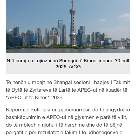
Një pamje e Lujiazui në Shangai të Kinës lindore, 30 prill
2026. /VCG
Të hënën u mbajt në Shangai sesioni i hapjes i Takimit
të Dytë të Zyrtarëve të Lartë të APEC-ut në kuadër të
"APEC-ut të Kinës" 2026.
Nëpërmjet këtij takimi, pjesëmarrësit do të shqyrtojnë
bashkëpunimin e APEC-ut në gjysmën e parë të vitit,
do të mbledhin njohuri të hershme dhe do të bëjnë
përgatitje për rezultatet e takimit të udhëheqësve e