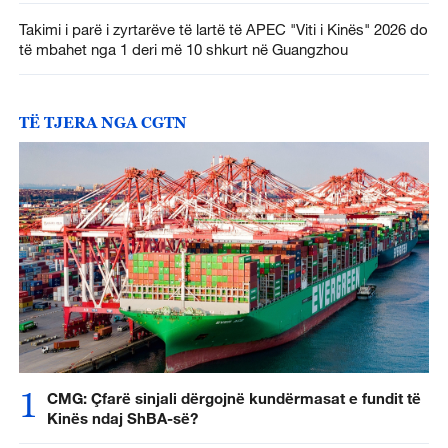
Takimi i parë i zyrtarëve të lartë të APEC "Viti i Kinës" 2026 do
të mbahet nga 1 deri më 10 shkurt në Guangzhou
TË TJERA NGA CGTN
1
CMG: Çfarë sinjali dërgojnë kundërmasat e fundit të
Kinës ndaj ShBA-së?