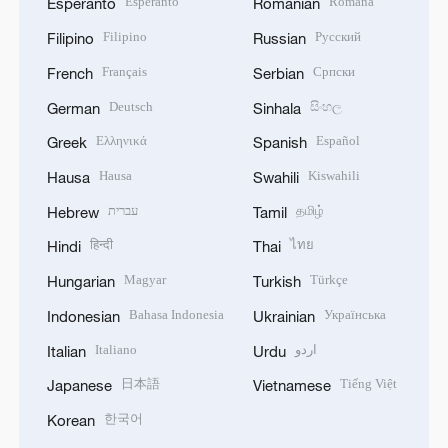
Esperanto
Română
Esperanto
Romanian
Filipino
Русский
Filipino
Russian
Français
Српски
French
Serbian
Deutsch
සිංහල
German
Sinhala
Ελληνικά
Español
Greek
Spanish
Hausa
Kiswahili
Hausa
Swahili
עברית
தமிழ்
Hebrew
Tamil
हिन्दी
ไทย
Hindi
Thai
Magyar
Türkçe
Hungarian
Turkish
Bahasa Indonesia
Українська
Indonesian
Ukrainian
Italiano
اردو
Italian
Urdu
日本語
Tiếng Việt
Japanese
Vietnamese
한국어
Korean