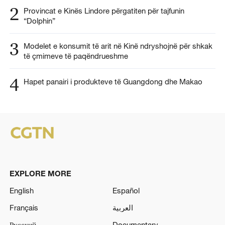
2
Provincat e Kinës Lindore përgatiten për tajfunin
“Dolphin”
3
Modelet e konsumit të arit në Kinë ndryshojnë për shkak
të çmimeve të paqëndrueshme
4
Hapet panairi i produkteve të Guangdong dhe Makao
EXPLORE MORE
English
Español
Français
العربية
Русский
Documentary