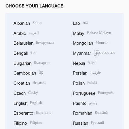
CHOOSE YOUR LANGUAGE
Shqip
ລາວ
Albanian
Lao
العربية
Bahasa Melayu
Arabic
Malay
Беларуская
Монгол
Belarusian
Mongolian
বাংলা
မြန်မာဘာသာ
Bengali
Myanmar
Български
नेपाली
Bulgarian
Nepali
ខ្មែរ
فارسی
Cambodian
Persian
Hrvatski
Polski
Croatian
Polish
Český
Português
Czech
Portuguese
English
پښتو
English
Pashto
Esperanto
Română
Esperanto
Romanian
Filipino
Русский
Filipino
Russian