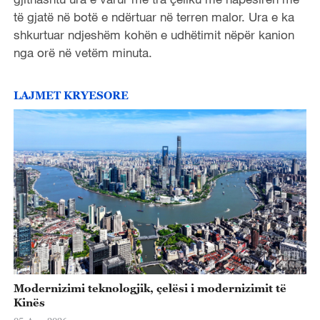
të gjatë në botë e ndërtuar në terren malor. Ura e ka
shkurtuar ndjeshëm kohën e udhëtimit nëpër kanion
nga orë në vetëm minuta.
LAJMET KRYESORE
Modernizimi teknologjik, çelësi i modernizimit të
Kinës