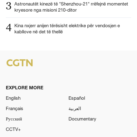
3
Astronautët kinezë të "Shenzhou-21" rrëfejnë momentet
kryesore nga misioni 210-ditor
4
Kina nxjerr anijen tërësisht elektrike për vendosjen e
kabllove në det të thellë
EXPLORE MORE
English
Español
Français
العربية
Русский
Documentary
CCTV+