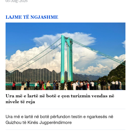
05-Aug-2026
LAJME TË NGJASHME
Ura më e lartë në botë e çon turizmin vendas në
nivele të reja
Ura më e lartë në botë përfundon testin e ngarkesës në
Guizhou të Kinës Jugperëndimore