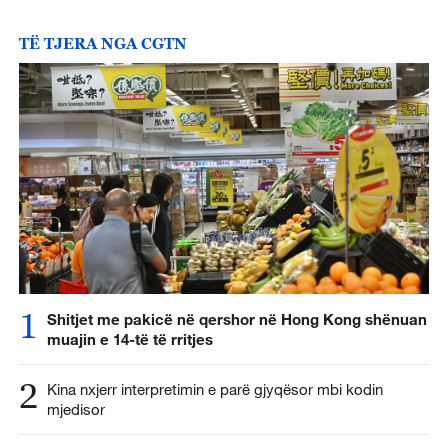
TË TJERA NGA CGTN
1
Shitjet me pakicë në qershor në Hong Kong shënuan
muajin e 14-të të rritjes
2
Kina nxjerr interpretimin e parë gjyqësor mbi kodin
mjedisor