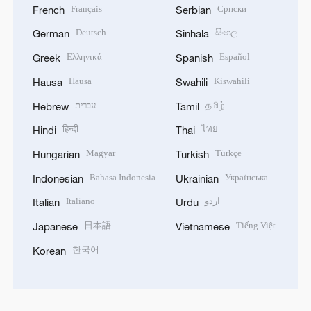
Français
Српски
French
Serbian
Deutsch
සිංහල
German
Sinhala
Ελληνικά
Español
Greek
Spanish
Hausa
Kiswahili
Hausa
Swahili
עברית
தமிழ்
Hebrew
Tamil
हिन्दी
ไทย
Hindi
Thai
Magyar
Türkçe
Hungarian
Turkish
Bahasa Indonesia
Українська
Indonesian
Ukrainian
Italiano
اردو
Italian
Urdu
日本語
Tiếng Việt
Japanese
Vietnamese
한국어
Korean