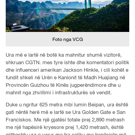
Foto nga VCG
Ura më e lartë në botë ka mahnitur shumë vizitorë,
shkruan CGTN. mes tyre ishte dhe komentatori politik
dhe influenceri amerikan Jackson Hinkle, i cili kohët e
fundit shkeli në Urën e Kanionit të Madh Huajiang në
Provincën Guizhou të Kinës jugperëndimore dhe u
mahnit nga zhvillimi i infrastrukturës së vendit.
Duke u ngritur 625 metra mbi lumin Beipan, ura është
gati nëntë herë më e lartë se Ura Golden Gate e San
Franciskos. Me një gjatësi totale prej 2,890 metrash
me një hapësirë ​​kryesore prej 1,420 metrash, është
gjithashtu ura e varur me tra çeliku me hapësirën më