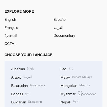
EXPLORE MORE
English
Español
Français
العربية
Русский
Documentary
CCTV+
CHOOSE YOUR LANGUAGE
Shqip
ລາວ
Albanian
Lao
العربية
Bahasa Melayu
Arabic
Malay
Беларуская
Монгол
Belarusian
Mongolian
বাংলা
မြန်မာဘာသာ
Bengali
Myanmar
Български
नेपाली
Bulgarian
Nepali