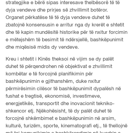
strategjike e bërë sipas interesave thelbësorë të të
dyja vendeve dhe prirjes së zhvillimit botëror.
Organet përkatëse të të dyja vendeve duhet të
zbatojnë konsensusin e arritur nga dy krerët e shtetit
dhe të kapin mundësitë historike për të nxitur forcimin
e mëtejshëm të besimit të ndërsjellë, bashkëpunimit
dhe miqësisë midis dy vendeve.
Kreu i shtetit i Kinës theksoi në vijim se dy palët
duhet të përqendrohen në objektivat e zhvillimit
kombëtar e të forcojnë planifikimin për
bashkëpunimin e gjithanshëm, duke nxitur
përmirësimin cilësor të bashkëpunimit dypalësh në
fushat e tregtisë, ekonomisë, investimeve,
energjetikës, transportit dhe inovacionit tekniko-
shkencor etj. Njëkohësisht, të dy palët duhet të
forcojnë shkëmbimet e bashkëpunimin në arsim,
kulturë, turizëm, sporte, kinematografi etj., të thellojnë
më tej komunikimin e bashkërendimin në kuadrin e