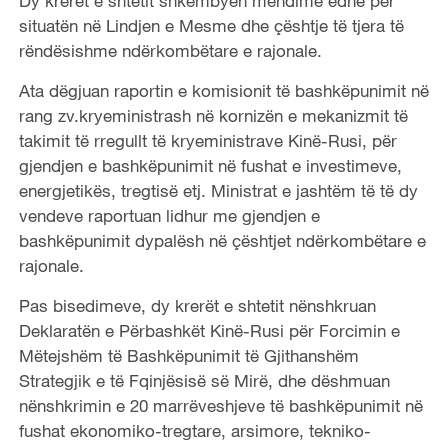
Dy krerët e shtetit shkëmbyen mendime edhe për
situatën në Lindjen e Mesme dhe çështje të tjera të
rëndësishme ndërkombëtare e rajonale.
Ata dëgjuan raportin e komisionit të bashkëpunimit në
rang zv.kryeministrash në kornizën e mekanizmit të
takimit të rregullt të kryeministrave Kinë-Rusi, për
gjendjen e bashkëpunimit në fushat e investimeve,
energjetikës, tregtisë etj. Ministrat e jashtëm të të dy
vendeve raportuan lidhur me gjendjen e
bashkëpunimit dypalësh në çështjet ndërkombëtare e
rajonale.
Pas bisedimeve, dy krerët e shtetit nënshkruan
Deklaratën e Përbashkët Kinë-Rusi për Forcimin e
Mëtejshëm të Bashkëpunimit të Gjithanshëm
Strategjik e të Fqinjësisë së Mirë, dhe dëshmuan
nënshkrimin e 20 marrëveshjeve të bashkëpunimit në
fushat ekonomiko-tregtare, arsimore, tekniko-