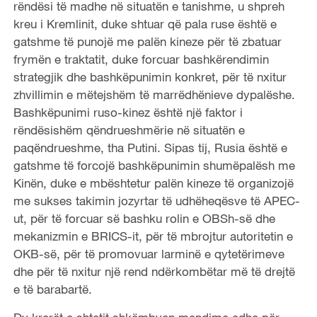
rëndësi të madhe në situatën e tanishme, u shpreh
kreu i Kremlinit, duke shtuar që pala ruse është e
gatshme të punojë me palën kineze për të zbatuar
frymën e traktatit, duke forcuar bashkërendimin
strategjik dhe bashkëpunimin konkret, për të nxitur
zhvillimin e mëtejshëm të marrëdhënieve dypalëshe.
Bashkëpunimi ruso-kinez është një faktor i
rëndësishëm qëndrueshmërie në situatën e
paqëndrueshme, tha Putini. Sipas tij, Rusia është e
gatshme të forcojë bashkëpunimin shumëpalësh me
Kinën, duke e mbështetur palën kineze të organizojë
me sukses takimin jozyrtar të udhëheqësve të APEC-
ut, për të forcuar së bashku rolin e OBSh-së dhe
mekanizmin e BRICS-it, për të mbrojtur autoritetin e
OKB-së, për të promovuar larminë e qytetërimeve
dhe për të nxitur një rend ndërkombëtar më të drejtë
e të barabartë.