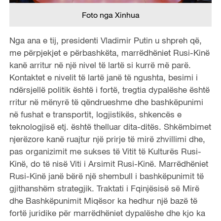
Foto nga Xinhua
Nga ana e tij, presidenti Vladimir Putin u shpreh që,
me përpjekjet e përbashkëta, marrëdhëniet Rusi-Kinë
kanë arritur në një nivel të lartë si kurrë më parë.
Kontaktet e nivelit të lartë janë të ngushta, besimi i
ndërsjellë politik është i fortë, tregtia dypalëshe është
rritur në mënyrë të qëndrueshme dhe bashkëpunimi
në fushat e transportit, logjistikës, shkencës e
teknologjisë etj. është thelluar dita-ditës. Shkëmbimet
njerëzore kanë ruajtur një prirje të mirë zhvillimi dhe,
pas organizimit me sukses të Vitit të Kulturës Rusi-
Kinë, do të nisë Viti i Arsimit Rusi-Kinë. Marrëdhëniet
Rusi-Kinë janë bërë një shembull i bashkëpunimit të
gjithanshëm strategjik. Traktati i Fqinjësisë së Mirë
dhe Bashkëpunimit Miqësor ka hedhur një bazë të
fortë juridike për marrëdhëniet dypalëshe dhe kjo ka