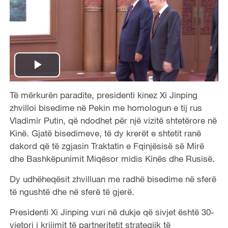
P
Të mërkurën paradite, presidenti kinez Xi Jinping
l
zhvilloi bisedime në Pekin me homologun e tij rus
a
Vladimir Putin, që ndodhet për një vizitë shtetërore në
Kinë. Gjatë bisedimeve, të dy krerët e shtetit ranë
y
dakord që të zgjasin Traktatin e Fqinjësisë së Mirë
dhe Bashkëpunimit Miqësor midis Kinës dhe Rusisë.
V
Dy udhëheqësit zhvilluan me radhë bisedime në sferë
i
të ngushtë dhe në sferë të gjerë.
d
Presidenti Xi Jinping vuri në dukje që sivjet është 30-
vjetori i krijimit të partneritetit strategjik të