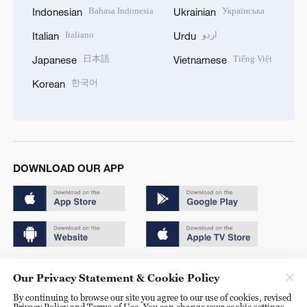
Bahasa Indonesia
Українська
Indonesian
Ukrainian
Italiano
اردو
Italian
Urdu
日本語
Tiếng Việt
Japanese
Vietnamese
한국어
Korean
DOWNLOAD OUR APP
Copyright © 2024 CGTN.
Our Privacy Statement & Cookie Policy
京ICP备20000184号
By continuing to browse our site you agree to our use of cookies, revised
Privacy Policy and Terms of Use. You can change your cookie settings