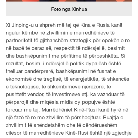
Foto nga Xinhua
Xi Jinping-u u shpreh më tej që Kina e Rusia kanë
ngulur këmbë në zhvillimin e marrëdhënieve të
partneritetit të gjithanshëm strategjik për epokën e re
në bazë të barazisë, respektit të ndërsjellë, besimit
dhe bashkëpunimit me përfitime të përbashkëta. Si
rezultat, besimi i ndërsjellë politik dypalësh është
thelluar pandërprerë, bashkëpunimi në fushat e
ekonomisë dhe tregtisë, të energjetikës, të shkencës
e teknologjisë, të shkëmbimeve njerëzore, të
pushtetit vendor, të investimeve etj. ka vazhduar të
përparojë dhe miqësia midis dy popujve është
forcuar me tej. Marrëdhëniet Kinë-Rusi kanë hyrë në
një fazë të re me zhvillim të përshpejtuar. Ruajtja e
zhvillimit të shëndetshëm dhe të qëndërueshëm
cilësor të marrëdhënieve Kinë-Rusi është një zgjedhje