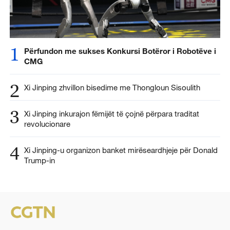
1
Përfundon me sukses Konkursi Botëror i Robotëve i
CMG
2
Xi Jinping zhvillon bisedime me Thongloun Sisoulith
3
Xi Jinping inkurajon fëmijët të çojnë përpara traditat
revolucionare
4
Xi Jinping-u organizon banket mirëseardhjeje për Donald
Trump-in