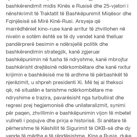
e
bashkërendimit midis Kinës e Rusisë dhe 25-vjetori i
nënshkrimit të Traktatit të Bashkëpunimit Miqësor dhe
o
Fqinjësisë së Mirë Kinë-Rusi. Arsyeja që
marrëdhëniet kino-ruse kanë arritur të zhvillohen në
nivelin e sotëm është se të dy vendet kanë thelluar
pandërprerë besimin e ndërsjellë politik dhe
bashkërendimin strategjik, kanë zgjeruar
bashkëpunimin në fusha të ndryshme, kanë mbrojtur
bashkërisht drejtësinë ndërkombëtare dhe kanë nxitur
krijimin e bashkësisë me të ardhme të përbashkët të
njerëzimit, u shpreh presidenti Xi. Më tej ai theksoi
që, në situatën e tanishme ndërkombëtare me
ndryshime e trazira, pavarësisht nga turbullirat dhe
regresi prej hegjemonisë dhe unilateralizmit, synimi
për paqen, zhvillimin e bashkëpunimin vijon të mbetet
vullneti i popujve dhe prirja e historisë. Si anëtare të
përhershme të Këshillit të Sigurimit të OKB-së dhe dy
vende të mëdha e të rëndësishme, Kina e Rusia, duke