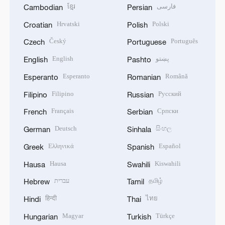
ខ្មែរ
فارسی
Cambodian
Persian
Hrvatski
Polski
Croatian
Polish
Český
Português
Czech
Portuguese
English
پښتو
English
Pashto
Esperanto
Română
Esperanto
Romanian
Filipino
Русский
Filipino
Russian
Français
Српски
French
Serbian
Deutsch
සිංහල
German
Sinhala
Ελληνικά
Español
Greek
Spanish
Hausa
Kiswahili
Hausa
Swahili
עברית
தமிழ்
Hebrew
Tamil
हिन्दी
ไทย
Hindi
Thai
Magyar
Türkçe
Hungarian
Turkish