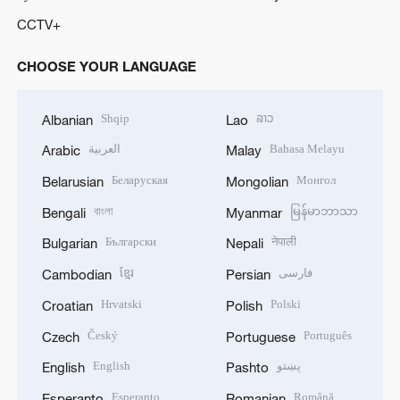
CCTV+
CHOOSE YOUR LANGUAGE
Shqip
ລາວ
Albanian
Lao
العربية
Bahasa Melayu
Arabic
Malay
Беларуская
Монгол
Belarusian
Mongolian
বাংলা
မြန်မာဘာသာ
Bengali
Myanmar
Български
नेपाली
Bulgarian
Nepali
ខ្មែរ
فارسی
Cambodian
Persian
Hrvatski
Polski
Croatian
Polish
Český
Português
Czech
Portuguese
English
پښتو
English
Pashto
Esperanto
Română
Esperanto
Romanian