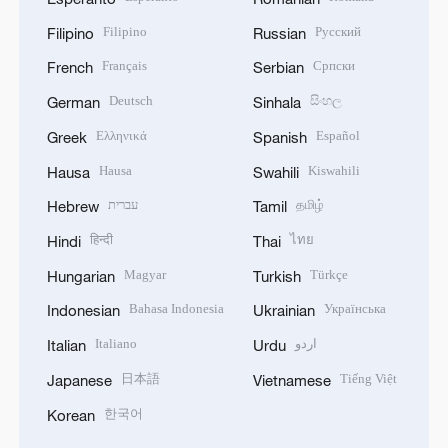
Filipino
Русский
Filipino
Russian
Français
Српски
French
Serbian
Deutsch
සිංහල
German
Sinhala
Ελληνικά
Español
Greek
Spanish
Hausa
Kiswahili
Hausa
Swahili
עברית
தமிழ்
Hebrew
Tamil
हिन्दी
ไทย
Hindi
Thai
Magyar
Türkçe
Hungarian
Turkish
Bahasa Indonesia
Українська
Indonesian
Ukrainian
Italiano
اردو
Italian
Urdu
日本語
Tiếng Việt
Japanese
Vietnamese
한국어
Korean