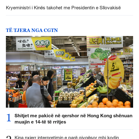
Kryeministri i Kinës takohet me Presidentin e Sllovakisë
TË TJERA NGA CGTN
1
Shitjet me pakicë në qershor në Hong Kong shënuan
muajin e 14-të të rritjes
Kina nxjerr interpretimin e parë gjyqësor mbi kodin