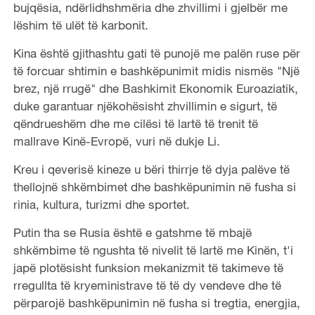
bujqësia, ndërlidhshmëria dhe zhvillimi i gjelbër me
lëshim të ulët të karbonit.
Kina është gjithashtu gati të punojë me palën ruse për
të forcuar shtimin e bashkëpunimit midis nismës "Një
brez, një rrugë" dhe Bashkimit Ekonomik Euroaziatik,
duke garantuar njëkohësisht zhvillimin e sigurt, të
qëndrueshëm dhe me cilësi të lartë të trenit të
mallrave Kinë-Evropë, vuri në dukje Li.
Kreu i qeverisë kineze u bëri thirrje të dyja palëve të
thellojnë shkëmbimet dhe bashkëpunimin në fusha si
rinia, kultura, turizmi dhe sportet.
Putin tha se Rusia është e gatshme të mbajë
shkëmbime të ngushta të nivelit të lartë me Kinën, t'i
japë plotësisht funksion mekanizmit të takimeve të
rregullta të kryeministrave të të dy vendeve dhe të
përparojë bashkëpunimin në fusha si tregtia, energjia,