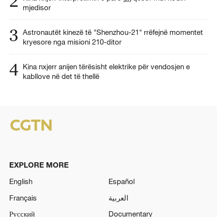
2
mjedisor
3
Astronautët kinezë të "Shenzhou-21" rrëfejnë momentet
kryesore nga misioni 210-ditor
4
Kina nxjerr anijen tërësisht elektrike për vendosjen e
kabllove në det të thellë
EXPLORE MORE
English
Español
Français
العربية
Русский
Documentary