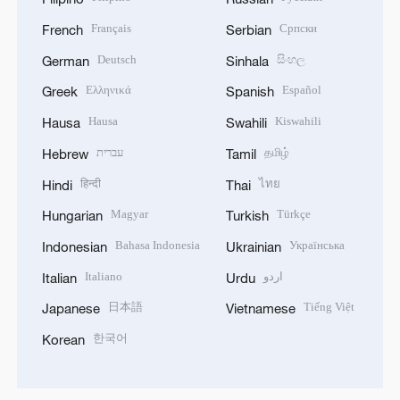
Français
Српски
French
Serbian
Deutsch
සිංහල
German
Sinhala
Ελληνικά
Español
Greek
Spanish
Hausa
Kiswahili
Hausa
Swahili
עברית
தமிழ்
Hebrew
Tamil
हिन्दी
ไทย
Hindi
Thai
Magyar
Türkçe
Hungarian
Turkish
Bahasa Indonesia
Українська
Indonesian
Ukrainian
Italiano
اردو
Italian
Urdu
日本語
Tiếng Việt
Japanese
Vietnamese
한국어
Korean