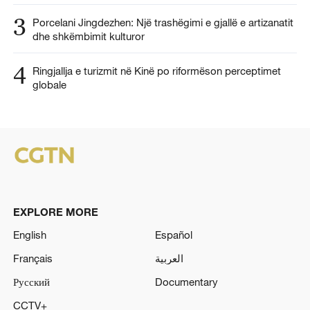
3
Porcelani Jingdezhen: Një trashëgimi e gjallë e artizanatit
dhe shkëmbimit kulturor
4
Ringjallja e turizmit në Kinë po riformëson perceptimet
globale
EXPLORE MORE
English
Español
Français
العربية
Русский
Documentary
CCTV+