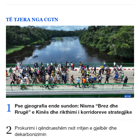
TË TJERA NGA CGTN
1
Pse gjeografia ende sundon: Nisma “Brez dhe
Rrugë” e Kinës dhe rikthimi i korridoreve strategjike
2
Prokurimi i qëndrueshëm nxit rritjen e gjelbër dhe
dekarbonizimin