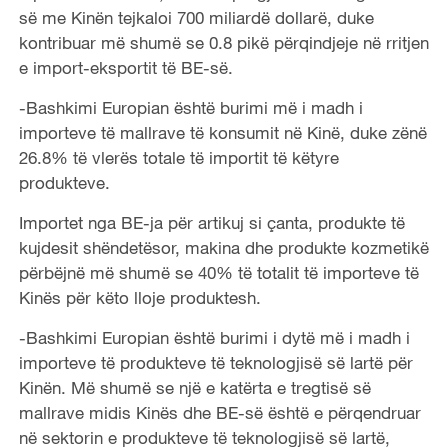
së me Kinën tejkaloi 700 miliardë dollarë, duke
kontribuar më shumë se 0.8 pikë përqindjeje në rritjen
e import-eksportit të BE-së.
-Bashkimi Europian është burimi më i madh i
importeve të mallrave të konsumit në Kinë, duke zënë
26.8% të vlerës totale të importit të këtyre
produkteve.
Importet nga BE-ja për artikuj si çanta, produkte të
kujdesit shëndetësor, makina dhe produkte kozmetikë
përbëjnë më shumë se 40% të totalit të importeve të
Kinës për këto lloje produktesh.
-Bashkimi Europian është burimi i dytë më i madh i
importeve të produkteve të teknologjisë së lartë për
Kinën. Më shumë se një e katërta e tregtisë së
mallrave midis Kinës dhe BE-së është e përqendruar
në sektorin e produkteve të teknologjisë së lartë,