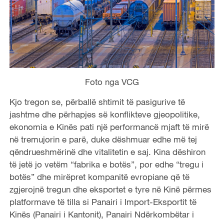
Foto nga VCG
Kjo tregon se, përballë shtimit të pasigurive të
jashtme dhe përhapjes së konflikteve gjeopolitike,
ekonomia e Kinës pati një performancë mjaft të mirë
në tremujorin e parë, duke dëshmuar edhe më tej
qëndrueshmërinë dhe vitalitetin e saj. Kina dëshiron
të jetë jo vetëm “fabrika e botës”, por edhe “tregu i
botës” dhe mirëpret kompanitë evropiane që të
zgjerojnë tregun dhe eksportet e tyre në Kinë përmes
platformave të tilla si Panairi i Import-Eksportit të
Kinës (Panairi i Kantonit), Panairi Ndërkombëtar i