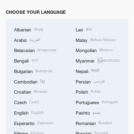
CHOOSE YOUR LANGUAGE
Shqip
ລາວ
Albanian
Lao
العربية
Bahasa Melayu
Arabic
Malay
Беларуская
Монгол
Belarusian
Mongolian
বাংলা
မြန်မာဘာသာ
Bengali
Myanmar
Български
नेपाली
Bulgarian
Nepali
ខ្មែរ
فارسی
Cambodian
Persian
Hrvatski
Polski
Croatian
Polish
Český
Português
Czech
Portuguese
English
پښتو
English
Pashto
Esperanto
Română
Esperanto
Romanian
Filipino
Русский
Filipino
Russian