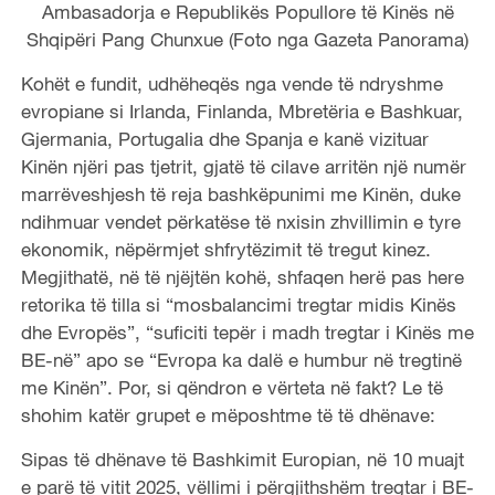
Ambasadorja e Republikës Popullore të Kinës në
Shqipëri Pang Chunxue (Foto nga Gazeta Panorama)
Kohët e fundit, udhëheqës nga vende të ndryshme
evropiane si Irlanda, Finlanda, Mbretëria e Bashkuar,
Gjermania, Portugalia dhe Spanja e kanë vizituar
Kinën njëri pas tjetrit, gjatë të cilave arritën një numër
marrëveshjesh të reja bashkëpunimi me Kinën, duke
ndihmuar vendet përkatëse të nxisin zhvillimin e tyre
ekonomik, nëpërmjet shfrytëzimit të tregut kinez.
Megjithatë, në të njëjtën kohë, shfaqen herë pas here
retorika të tilla si “mosbalancimi tregtar midis Kinës
dhe Evropës”, “suficiti tepër i madh tregtar i Kinës me
BE-në” apo se “Evropa ka dalë e humbur në tregtinë
me Kinën”. Por, si qëndron e vërteta në fakt? Le të
shohim katër grupet e mëposhtme të të dhënave:
Sipas të dhënave të Bashkimit Europian, në 10 muajt
e parë të vitit 2025, vëllimi i përgjithshëm tregtar i BE-