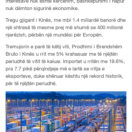
interesave nuk është kërcënim, bashkëpunimi i hapur
nuk dëmton sigurinë ekonomike.
Tregu gjigant i Kinës, me mbi 1.4 miliardë banorë dhe
një shtresë të mesme prej më shumë se 400 milionë
njerëzish, përbën një mundësi për Evropën.
Tremujorin e parë të këtij viti, Prodhimi i Brendshëm
Bruto i Kinës u rrit me 5% krahasuar me të njëjtën
periudhë të vitit të kaluar. Importet u rritën me 19.6%,
pra 7.7 pikë përqindjeje më e lartë se rritja e
eksporteve, duke shënuar kështu një rekord historik,
për të njëjtën periudhë.