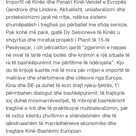
Importit në Kinës dhe Panairi Kinë-Vendet e Evropës
Qendrore dhe Lindore. Aktualisht, unilateralizmi dhe
proteksionizmi janë në rritje, ndërsa sistemi
shumëpalësh i tregtisë po përballet me sfida serioze.
Pak kohë më parë, gjatë Dy Sesioneve të Kinës u
shqyrtua dhe miratua projekti i Planit të 15-të
Pesëvjeçar, i cili përcakton qartë “zgjerimin e hapjes
në nivel të lartë ndaj botës dhe krijimin e një situate të
re të bashkëpunimit me përfitime të ndërsjella”. Kjo
do të krijojë kushte më të mira për rritjen e importit të
mallrave dhe shërbimeve dhe cilësore nga Europa.
Kina dhe BE-ja duhet të ecin drejt njëra-tjetrës, t’i
përmbahen dialogut dhe bashkëpunimit, të trajtojnë
siç duhet mosmarrëveshjet, të mbrojnë bashkërisht
tregtinë e lirë dhe të praktikojnë multilateralizmin, për
të nxitur kështu zhvillimin e shëndetshëm dhe të
qëndrueshëm të marrëdhënieve ekonomike dhe
tregtare Kinë-Bashkimi Europian.