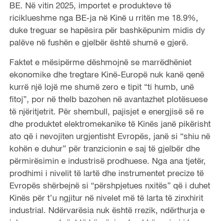
BE. Në vitin 2025, importet e produkteve të
riciklueshme nga BE-ja në Kinë u rritën me 18.9%,
duke treguar se hapësira për bashkëpunim midis dy
palëve në fushën e gjelbër është shumë e gjerë.
Faktet e mësipërme dëshmojnë se marrëdhëniet
ekonomike dhe tregtare Kinë-Europë nuk kanë qenë
kurrë një lojë me shumë zero e tipit “ti humb, unë
fitoj”, por në thelb bazohen në avantazhet plotësuese
të njëritjetrit. Për shembull, pajisjet e energjisë së re
dhe produktet elektromekanike të Kinës janë pikërisht
ato që i nevojiten urgjentisht Evropës, janë si “shiu në
kohën e duhur” për tranzicionin e saj të gjelbër dhe
përmirësimin e industrisë prodhuese. Nga ana tjetër,
prodhimi i nivelit të lartë dhe instrumentet precize të
Evropës shërbejnë si “përshpjetues nxitës” që i duhet
Kinës për t’u ngjitur në nivelet më të larta të zinxhirit
industrial. Ndërvarësia nuk është rrezik, ndërthurja e