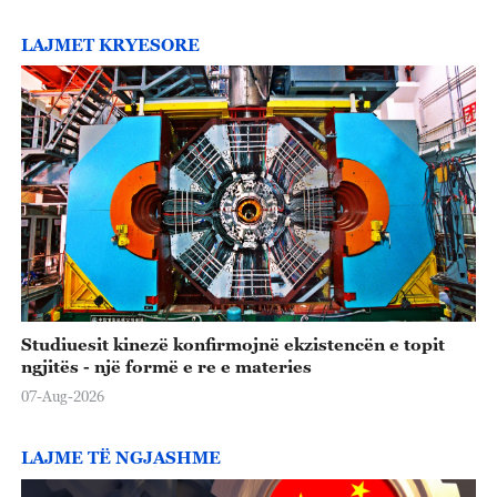
LAJMET KRYESORE
Studiuesit kinezë konfirmojnë ekzistencën e topit
ngjitës - një formë e re e materies
07-Aug-2026
LAJME TË NGJASHME