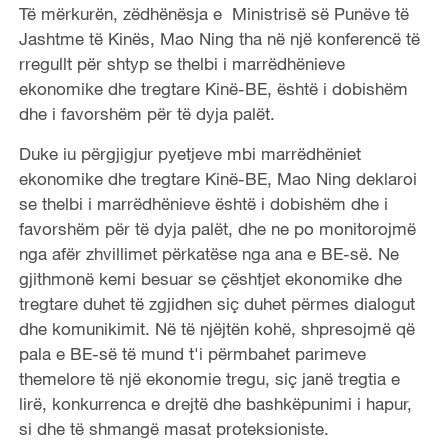
Të mërkurën, zëdhënësja e Ministrisë së Punëve të
Jashtme të Kinës, Mao Ning tha në një konferencë të
rregullt për shtyp se thelbi i marrëdhënieve
ekonomike dhe tregtare Kinë-BE, është i dobishëm
dhe i favorshëm për të dyja palët.
Duke iu përgjigjur pyetjeve mbi marrëdhëniet
ekonomike dhe tregtare Kinë-BE, Mao Ning deklaroi
se thelbi i marrëdhënieve është i dobishëm dhe i
favorshëm për të dyja palët, dhe ne po monitorojmë
nga afër zhvillimet përkatëse nga ana e BE-së. Ne
gjithmonë kemi besuar se çështjet ekonomike dhe
tregtare duhet të zgjidhen siç duhet përmes dialogut
dhe komunikimit. Në të njëjtën kohë, shpresojmë që
pala e BE-së të mund t'i përmbahet parimeve
themelore të një ekonomie tregu, siç janë tregtia e
lirë, konkurrenca e drejtë dhe bashkëpunimi i hapur,
si dhe të shmangë masat proteksioniste.