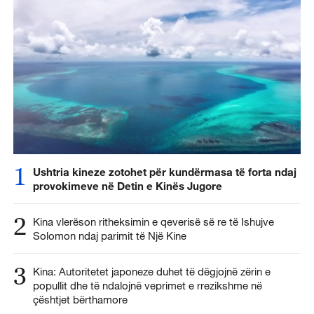
1
Ushtria kineze zotohet për kundërmasa të forta ndaj
provokimeve në Detin e Kinës Jugore
2
Kina vlerëson ritheksimin e qeverisë së re të Ishujve
Solomon ndaj parimit të Një Kine
3
Kina: Autoritetet japoneze duhet të dëgjojnë zërin e
popullit dhe të ndalojnë veprimet e rrezikshme në
çështjet bërthamore