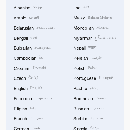
Shqip
ລາວ
Albanian
Lao
العربية
Bahasa Melayu
Arabic
Malay
Беларуская
Монгол
Belarusian
Mongolian
বাংলা
မြန်မာဘာသာ
Bengali
Myanmar
Български
नेपाली
Bulgarian
Nepali
ខ្មែរ
فارسی
Cambodian
Persian
Hrvatski
Polski
Croatian
Polish
Český
Português
Czech
Portuguese
English
پښتو
English
Pashto
Esperanto
Română
Esperanto
Romanian
Filipino
Русский
Filipino
Russian
Français
Српски
French
Serbian
Deutsch
සිංහල
German
Sinhala