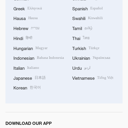
Ελληνικά
Español
Greek
Spanish
Hausa
Kiswahili
Hausa
Swahili
עברית
தமிழ்
Hebrew
Tamil
हिन्दी
ไทย
Hindi
Thai
Magyar
Türkçe
Hungarian
Turkish
Bahasa Indonesia
Українська
Indonesian
Ukrainian
Italiano
اردو
Italian
Urdu
日本語
Tiếng Việt
Japanese
Vietnamese
한국어
Korean
DOWNLOAD OUR APP