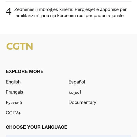
4
Zëdhënësi i mbrojtjes kineze: Përpjekjet e Japonisë për
'rimilitarizim' janë një kërcënim real për paqen rajonale
EXPLORE MORE
English
Español
Français
العربية
Русский
Documentary
CCTV+
CHOOSE YOUR LANGUAGE