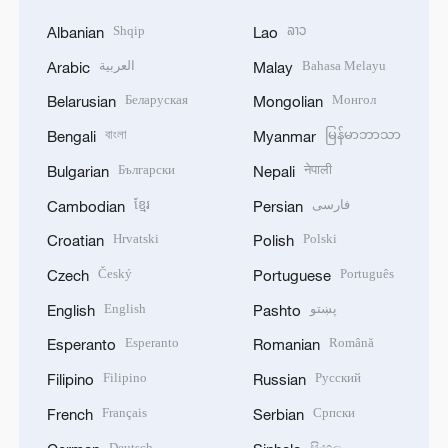
Shqip
ລາວ
Albanian
Lao
العربية
Bahasa Melayu
Arabic
Malay
Беларуская
Монгол
Belarusian
Mongolian
বাংলা
မြန်မာဘာသာ
Bengali
Myanmar
Български
नेपाली
Bulgarian
Nepali
ខ្មែរ
فارسی
Cambodian
Persian
Hrvatski
Polski
Croatian
Polish
Český
Português
Czech
Portuguese
English
پښتو
English
Pashto
Esperanto
Română
Esperanto
Romanian
Filipino
Русский
Filipino
Russian
Français
Српски
French
Serbian
Deutsch
සිංහල