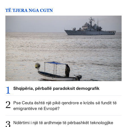
TË TJERA NGA CGTN
1
Shqipëria, përballë paradoksit demografik
2
Pse Ceuta është një pikë qendrore e krizës së fundit të
emigrantëve në Evropë?
3
Ndërtimi i një të ardhmeje të përbashkët teknologjike