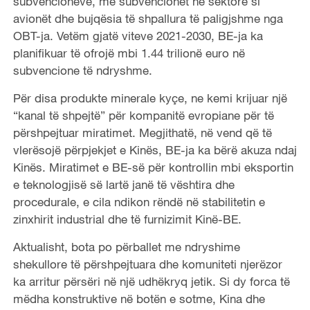
subvencioneve, me subvencionet në sektorë si
avionët dhe bujqësia të shpallura të paligjshme nga
OBT-ja. Vetëm gjatë viteve 2021-2030, BE-ja ka
planifikuar të ofrojë mbi 1.44 trilionë euro në
subvencione të ndryshme.
Për disa produkte minerale kyçe, ne kemi krijuar një
“kanal të shpejtë” për kompanitë evropiane për të
përshpejtuar miratimet. Megjithatë, në vend që të
vlerësojë përpjekjet e Kinës, BE-ja ka bërë akuza ndaj
Kinës. Miratimet e BE-së për kontrollin mbi eksportin
e teknologjisë së lartë janë të vështira dhe
procedurale, e cila ndikon rëndë në stabilitetin e
zinxhirit industrial dhe të furnizimit Kinë-BE.
Aktualisht, bota po përballet me ndryshime
shekullore të përshpejtuara dhe komuniteti njerëzor
ka arritur përsëri në një udhëkryq jetik. Si dy forca të
mëdha konstruktive në botën e sotme, Kina dhe