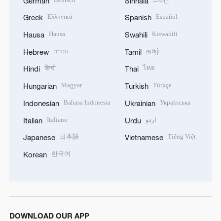
German
Sinhala
Ελληνικά
Español
Greek
Spanish
Hausa
Kiswahili
Hausa
Swahili
עברית
தமிழ்
Hebrew
Tamil
हिन्दी
ไทย
Hindi
Thai
Magyar
Türkçe
Hungarian
Turkish
Bahasa Indonesia
Українська
Indonesian
Ukrainian
Italiano
اردو
Italian
Urdu
日本語
Tiếng Việt
Japanese
Vietnamese
한국어
Korean
DOWNLOAD OUR APP