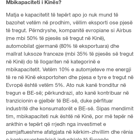
Mbikapaciteti i Kinës?
Matja e kapacitetit të tepërt apo jo nuk mund të
bazohet vetëm në prodhim, vëllim eksporti ose pjesë
të tregut. Përndryshe, kompanitë evropiane si Airbus
(me mbi 50% të pjesës së tregut në Kinë),
automobilat gjermanë (80% të eksportuara) dhe
mallrat luksoze franceze (mbi 35% të pjesës së tregut
në Kinë) do të llogariten në kategorinë e
mbikapacitetit. Vetëm 10% e automjeteve me energji
të re në Kinë eksportohen dhe pjesa e tyre e tregut në
Evropë është vetëm 5%. Ato nuk kanë tronditur në
tregun e BE-së; përkundrazi, ato kanë kontribuar në
tranzicionin e gjelbër të BE-së, duke përfituar
industritë dhe konsumatorët e BE-së. Sipas mendimit
tim, mbikapaciteti nuk është në Kinë, por më tepër në
ankthin e tepërt që rrjedh nga investimet e
pamjaftueshme afatgjata në kërkim-zhvillim dhe rënia
e konkurrueshmërisë industriale të Evropës.