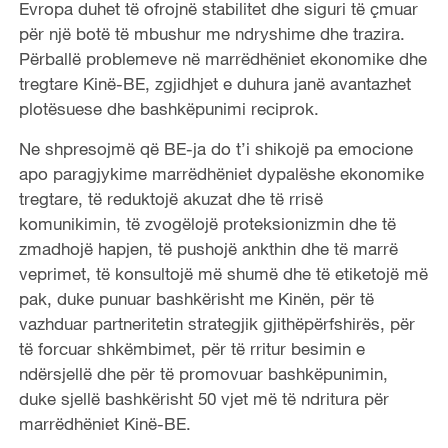
Evropa duhet të ofrojnë stabilitet dhe siguri të çmuar
për një botë të mbushur me ndryshime dhe trazira.
Përballë problemeve në marrëdhëniet ekonomike dhe
tregtare Kinë-BE, zgjidhjet e duhura janë avantazhet
plotësuese dhe bashkëpunimi reciprok.
Ne shpresojmë që BE-ja do t’i shikojë pa emocione
apo paragjykime marrëdhëniet dypalëshe ekonomike
tregtare, të reduktojë akuzat dhe të rrisë
komunikimin, të zvogëlojë proteksionizmin dhe të
zmadhojë hapjen, të pushojë ankthin dhe të marrë
veprimet, të konsultojë më shumë dhe të etiketojë më
pak, duke punuar bashkërisht me Kinën, për të
vazhduar partneritetin strategjik gjithëpërfshirës, për
të forcuar shkëmbimet, për të rritur besimin e
ndërsjellë dhe për të promovuar bashkëpunimin,
duke sjellë bashkërisht 50 vjet më të ndritura për
marrëdhëniet Kinë-BE.