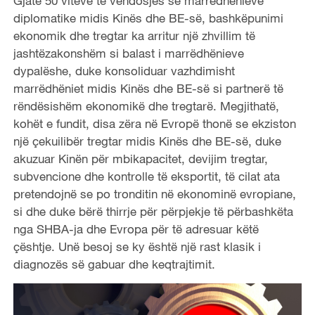
Gjatë 50 viteve të vendosjes së marrëdhënieve
diplomatike midis Kinës dhe BE-së, bashkëpunimi
ekonomik dhe tregtar ka arritur një zhvillim të
jashtëzakonshëm si balast i marrëdhënieve
dypalëshe, duke konsoliduar vazhdimisht
marrëdhëniet midis Kinës dhe BE-së si partnerë të
rëndësishëm ekonomikë dhe tregtarë. Megjithatë,
kohët e fundit, disa zëra në Evropë thonë se ekziston
një çekuilibër tregtar midis Kinës dhe BE-së, duke
akuzuar Kinën për mbikapacitet, devijim tregtar,
subvencione dhe kontrolle të eksportit, të cilat ata
pretendojnë se po tronditin në ekonominë evropiane,
si dhe duke bërë thirrje për përpjekje të përbashkëta
nga SHBA-ja dhe Evropa për të adresuar këtë
çështje. Unë besoj se ky është një rast klasik i
diagnozës së gabuar dhe keqtrajtimit.