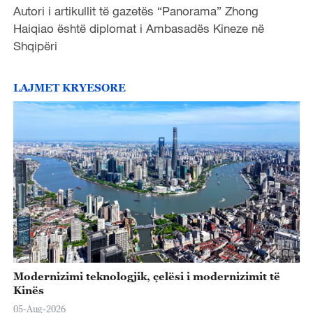
Autori i artikullit të gazetës “Panorama” Zhong
Haiqiao është diplomat i Ambasadës Kineze në
Shqipëri
LAJMET KRYESORE
Modernizimi teknologjik, çelësi i modernizimit të
Kinës
05-Aug-2026