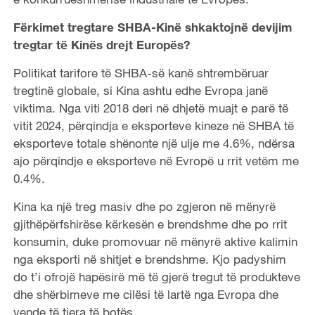
Fërkimet tregtare SHBA-Kinë shkaktojnë devijim
tregtar të Kinës drejt Europës?
Politikat tarifore të SHBA-së kanë shtrembëruar
tregtinë globale, si Kina ashtu edhe Evropa janë
viktima. Nga viti 2018 deri në dhjetë muajt e parë të
vitit 2024, përqindja e eksporteve kineze në SHBA të
eksporteve totale shënonte një ulje me 4.6%, ndërsa
ajo përqindje e eksporteve në Evropë u rrit vetëm me
0.4%.
Kina ka një treg masiv dhe po zgjeron në mënyrë
gjithëpërfshirëse kërkesën e brendshme dhe po rrit
konsumin, duke promovuar në mënyrë aktive kalimin
nga eksporti në shitjet e brendshme. Kjo padyshim
do t’i ofrojë hapësirë më të gjerë tregut të produkteve
dhe shërbimeve me cilësi të lartë nga Evropa dhe
vende të tjera të botës.