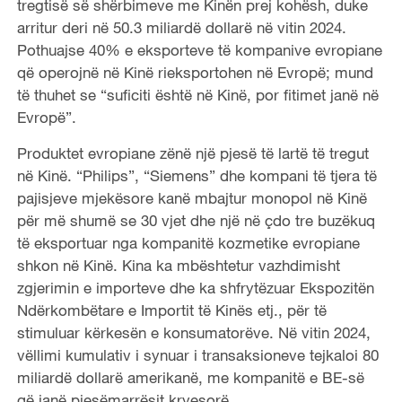
tregtisë së shërbimeve me Kinën prej kohësh, duke
arritur deri në 50.3 miliardë dollarë në vitin 2024.
Pothuajse 40% e eksporteve të kompanive evropiane
që operojnë në Kinë rieksportohen në Evropë; mund
të thuhet se “suficiti është në Kinë, por fitimet janë në
Evropë”.
Produktet evropiane zënë një pjesë të lartë të tregut
në Kinë. “Philips”, “Siemens” dhe kompani të tjera të
pajisjeve mjekësore kanë mbajtur monopol në Kinë
për më shumë se 30 vjet dhe një në çdo tre buzëkuq
të eksportuar nga kompanitë kozmetike evropiane
shkon në Kinë. Kina ka mbështetur vazhdimisht
zgjerimin e importeve dhe ka shfrytëzuar Ekspozitën
Ndërkombëtare e Importit të Kinës etj., për të
stimuluar kërkesën e konsumatorëve. Në vitin 2024,
vëllimi kumulativ i synuar i transaksioneve tejkaloi 80
miliardë dollarë amerikanë, me kompanitë e BE-së
që janë pjesëmarrësit kryesorë.