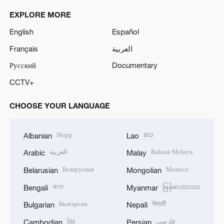
EXPLORE MORE
English
Español
Français
العربية
Русский
Documentary
CCTV+
CHOOSE YOUR LANGUAGE
Shqip
ລາວ
Albanian
Lao
العربية
Bahasa Melayu
Arabic
Malay
Беларуская
Монгол
Belarusian
Mongolian
বাংলা
မြန်မာဘာသာ
Bengali
Myanmar
Български
नेपाली
Bulgarian
Nepali
ខ្មែរ
فارسی
Cambodian
Persian