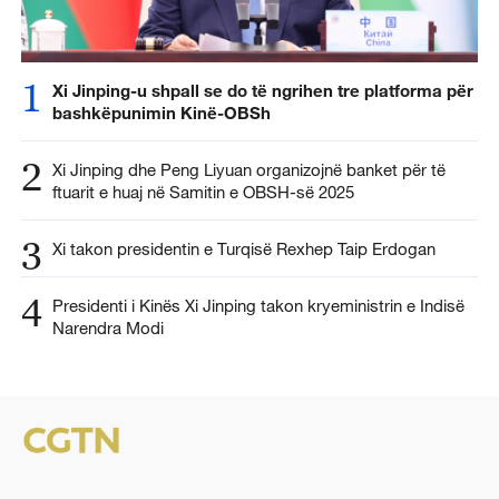
1
Xi Jinping-u shpall se do të ngrihen tre platforma për
bashkëpunimin Kinë-OBSh
2
Xi Jinping dhe Peng Liyuan organizojnë banket për të
ftuarit e huaj në Samitin e OBSH-së 2025
3
Xi takon presidentin e Turqisë Rexhep Taip Erdogan
4
Presidenti i Kinës Xi Jinping takon kryeministrin e Indisë
Narendra Modi