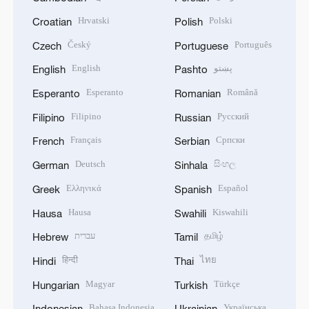
Hrvatski
Polski
Croatian
Polish
Český
Português
Czech
Portuguese
English
پښتو
English
Pashto
Esperanto
Română
Esperanto
Romanian
Filipino
Русский
Filipino
Russian
Français
Српски
French
Serbian
Deutsch
සිංහල
German
Sinhala
Ελληνικά
Español
Greek
Spanish
Hausa
Kiswahili
Hausa
Swahili
עברית
தமிழ்
Hebrew
Tamil
हिन्दी
ไทย
Hindi
Thai
Magyar
Türkçe
Hungarian
Turkish
Bahasa Indonesia
Українська
Indonesian
Ukrainian