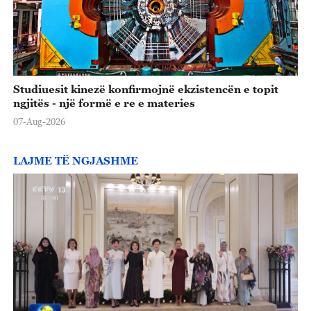
Studiuesit kinezë konfirmojnë ekzistencën e topit
ngjitës - një formë e re e materies
07-Aug-2026
LAJME TË NGJASHME