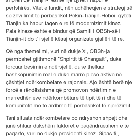
përfshirës. Vitet e fundit, nën udhëheqjen e strategjisë
së zhvillimit të përbashkët Pekin-Tianjin-Hebei, qyteti
Tianjin ka hapur faqen e re të modernizimit kinez.
Pala kineze është e bindur që Samiti i OBSh-së i
Tianjin-it do t'i sjellë kësaj organizate gjallëri të re.
Që nga themelimi, vuri në dukje Xi, OBSh-ja i
përmbahet gjithmonë "Shpirtit të Shangait", duke
forcuar besimin e ndërsjellë, duke thelluar
bashkëpunimin real e duke marrë pjesë aktive në
çështjet ndërkombëtare e rajonale. Ajo është bërë një
forcë e rëndësishme që promovon ndërtimin e
marrëdhënieve ndërkombëtare të tipit të ri dhe të
komunitetit me të ardhme të përbashkët të njerëzimit.
Tani situata ndërkombëtare po ndryshon shpejt dhe
janë shtuar dukshëm faktorët e paqëndrueshëm e të
paqartë, vuri në dukje presidenti kinez. Sipas tij,