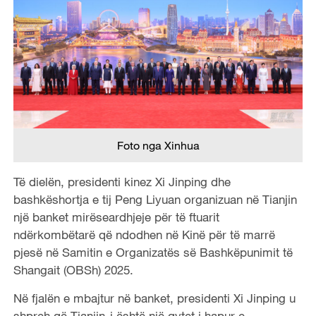
Foto nga Xinhua
Të dielën, presidenti kinez Xi Jinping dhe
bashkëshortja e tij Peng Liyuan organizuan në Tianjin
një banket mirëseardhjeje për të ftuarit
ndërkombëtarë që ndodhen në Kinë për të marrë
pjesë në Samitin e Organizatës së Bashkëpunimit të
Shangait (OBSh) 2025.
Në fjalën e mbajtur në banket, presidenti Xi Jinping u
shpreh që Tianjin-i është një qytet i hapur e