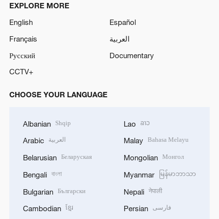
EXPLORE MORE
English
Español
Français
العربية
Русский
Documentary
CCTV+
CHOOSE YOUR LANGUAGE
Shqip
ລາວ
Albanian
Lao
العربية
Bahasa Melayu
Arabic
Malay
Беларуская
Монгол
Belarusian
Mongolian
বাংলা
မြန်မာဘာသာ
Bengali
Myanmar
Български
नेपाली
Bulgarian
Nepali
ខ្មែរ
فارسی
Cambodian
Persian