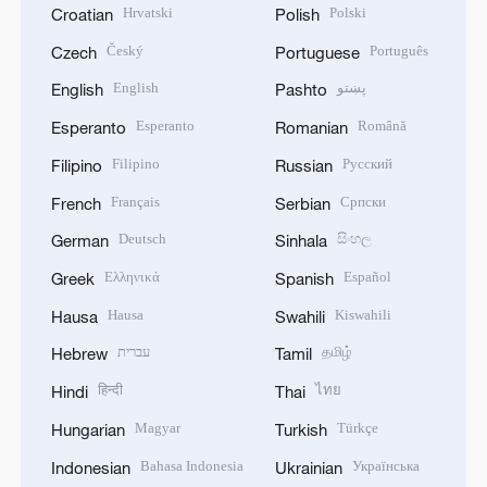
Hrvatski
Polski
Croatian
Polish
Český
Português
Czech
Portuguese
English
پښتو
English
Pashto
Esperanto
Română
Esperanto
Romanian
Filipino
Русский
Filipino
Russian
Français
Српски
French
Serbian
Deutsch
සිංහල
German
Sinhala
Ελληνικά
Español
Greek
Spanish
Hausa
Kiswahili
Hausa
Swahili
עברית
தமிழ்
Hebrew
Tamil
हिन्दी
ไทย
Hindi
Thai
Magyar
Türkçe
Hungarian
Turkish
Bahasa Indonesia
Українська
Indonesian
Ukrainian