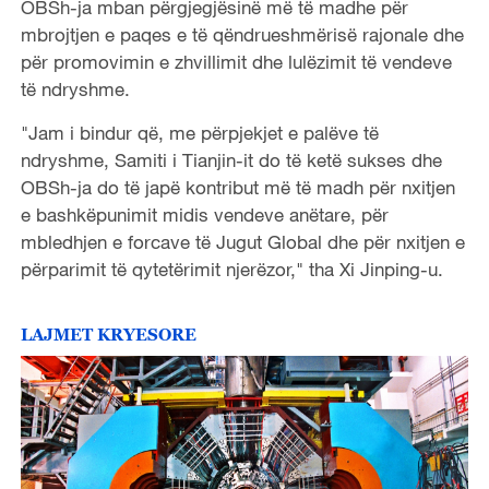
OBSh-ja mban përgjegjësinë më të madhe për
mbrojtjen e paqes e të qëndrueshmërisë rajonale dhe
për promovimin e zhvillimit dhe lulëzimit të vendeve
të ndryshme.
"Jam i bindur që, me përpjekjet e palëve të
ndryshme, Samiti i Tianjin-it do të ketë sukses dhe
OBSh-ja do të japë kontribut më të madh për nxitjen
e bashkëpunimit midis vendeve anëtare, për
mbledhjen e forcave të Jugut Global dhe për nxitjen e
përparimit të qytetërimit njerëzor," tha Xi Jinping-u.
LAJMET KRYESORE