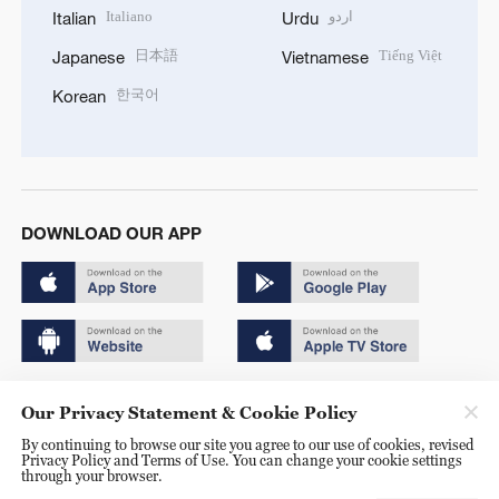
Italiano
اردو
Italian
Urdu
日本語
Tiếng Việt
Japanese
Vietnamese
한국어
Korean
DOWNLOAD OUR APP
Copyright © 2024 CGTN.
Our Privacy Statement & Cookie Policy
京ICP备20000184号
By continuing to browse our site you agree to our use of cookies, revised
Privacy Policy and Terms of Use. You can change your cookie settings
京公网安备 11010502050052号
through your browser.