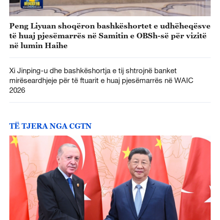
Peng Liyuan shoqëron bashkëshortet e udhëheqësve
të huaj pjesëmarrës në Samitin e OBSh-së për vizitë
në lumin Haihe
Xi Jinping-u dhe bashkëshortja e tij shtrojnë banket
mirëseardhjeje për të ftuarit e huaj pjesëmarrës në WAIC
2026
TË TJERA NGA CGTN