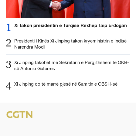
1
Xi takon presidentin e Turqisë Rexhep Taip Erdogan
2
Presidenti i Kinës Xi Jinping takon kryeministrin e Indisë
Narendra Modi
3
Xi Jinping takohet me Sekretarin e Përgjithshëm të OKB-
së Antonio Guterres
4
Xi Jinping do të marrë pjesë në Samitin e OBSH-së