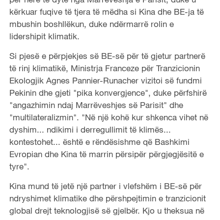
kërkuar fuqive të tjera të mëdha si Kina dhe BE-ja të
mbushin boshllëkun, duke ndërmarrë rolin e
lidershipit klimatik.
Si pjesë e përpjekjes së BE-së për të gjetur partnerë
të rinj klimatikë, Ministrja Franceze për Tranzicionin
Ekologjik Agnes Pannier-Runacher vizitoi së fundmi
Pekinin dhe gjeti "pika konvergjence", duke përfshirë
"angazhimin ndaj Marrëveshjes së Parisit" dhe
"multilateralizmin". "Në një kohë kur shkenca vihet në
dyshim... ndikimi i derregullimit të klimës...
kontestohet... është e rëndësishme që Bashkimi
Evropian dhe Kina të marrin përsipër përgjegjësitë e
tyre".
Kina mund të jetë një partner i vlefshëm i BE-së për
ndryshimet klimatike dhe përshpejtimin e tranzicionit
global drejt teknologjisë së gjelbër. Kjo u theksua në