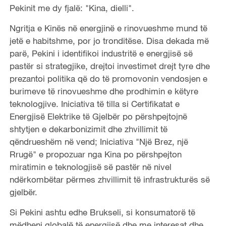
Pekinit me dy fjalë: "Kina, dielli".
Ngritja e Kinës në energjinë e rinovueshme mund të
jetë e habitshme, por jo tronditëse. Disa dekada më
parë, Pekini i identifikoi industritë e energjisë së
pastër si strategjike, drejtoi investimet drejt tyre dhe
prezantoi politika që do të promovonin vendosjen e
burimeve të rinovueshme dhe prodhimin e këtyre
teknologjive. Iniciativa të tilla si Certifikatat e
Energjisë Elektrike të Gjelbër po përshpejtojnë
shtytjen e dekarbonizimit dhe zhvillimit të
qëndrueshëm në vend; Iniciativa "Një Brez, një
Rrugë" e propozuar nga Kina po përshpejton
miratimin e teknologjisë së pastër në nivel
ndërkombëtar përmes zhvillimit të infrastrukturës së
gjelbër.
Si Pekini ashtu edhe Brukseli, si konsumatorë të
mëdhenj globalë të energjisë dhe me interesat dhe