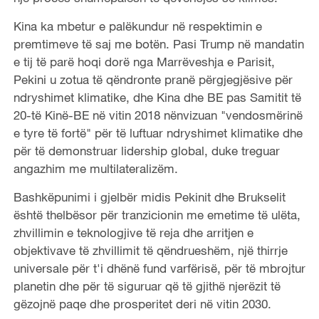
Kina ka mbetur e palëkundur në respektimin e
premtimeve të saj me botën. Pasi Trump në mandatin
e tij të parë hoqi dorë nga Marrëveshja e Parisit,
Pekini u zotua të qëndronte pranë përgjegjësive për
ndryshimet klimatike, dhe Kina dhe BE pas Samitit të
20-të Kinë-BE në vitin 2018 nënvizuan "vendosmërinë
e tyre të fortë" për të luftuar ndryshimet klimatike dhe
për të demonstruar lidership global, duke treguar
angazhim me multilateralizëm.
Bashkëpunimi i gjelbër midis Pekinit dhe Brukselit
është thelbësor për tranzicionin me emetime të ulëta,
zhvillimin e teknologjive të reja dhe arritjen e
objektivave të zhvillimit të qëndrueshëm, një thirrje
universale për t'i dhënë fund varfërisë, për të mbrojtur
planetin dhe për të siguruar që të gjithë njerëzit të
gëzojnë paqe dhe prosperitet deri në vitin 2030.