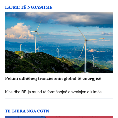
LAJME TË NGJASHME
Pekini udhëheq tranzicionin global të energjisë
Kina dhe BE-ja mund të formësojnë qeverisjen e klimës
TË TJERA NGA CGTN