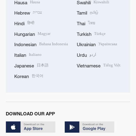
Hausa
Kiswahili
Hausa
Swahili
עברית
தமிழ்
Hebrew
Tamil
हिन्दी
ไทย
Hindi
Thai
Magyar
Türkçe
Hungarian
Turkish
Bahasa Indonesia
Українська
Indonesian
Ukrainian
Italiano
اردو
Italian
Urdu
日本語
Tiếng Việt
Japanese
Vietnamese
한국어
Korean
DOWNLOAD OUR APP