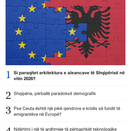
1
Si paraqitet arkitektura e aleancave të Shqipërisë në
vitin 2026?
2
Shqipëria, përballë paradoksit demografik
3
Pse Ceuta është një pikë qendrore e krizës së fundit të
emigrantëve në Evropë?
4
Ndërtimi i një të ardhmeje të përbashkët teknologjike