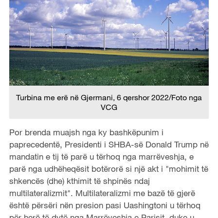
Turbina me erë në Gjermani, 6 qershor 2022/Foto nga
VCG
Por brenda muajsh nga ky bashkëpunim i
paprecedentë, Presidenti i SHBA-së Donald Trump në
mandatin e tij të parë u tërhoq nga marrëveshja, e
parë nga udhëheqësit botërorë si një akt i "mohimit të
shkencës (dhe) kthimit të shpinës ndaj
multilateralizmit". Multilateralizmi me bazë të gjerë
është përsëri nën presion pasi Uashingtoni u tërhoq
për herë të dytë nga Marrëveshja e Parisit, duke u