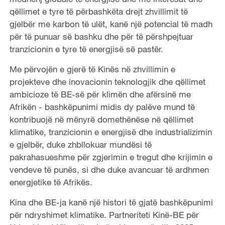
qëllimet e tyre të përbashkëta drejt zhvillimit të
gjelbër me karbon të ulët, kanë një potencial të madh
për të punuar së bashku dhe për të përshpejtuar
tranzicionin e tyre të energjisë së pastër.
Me përvojën e gjerë të Kinës në zhvillimin e
projekteve dhe inovacionin teknologjik dhe qëllimet
ambicioze të BE-së për klimën dhe afërsinë me
Afrikën - bashkëpunimi midis dy palëve mund të
kontribuojë në mënyrë domethënëse në qëllimet
klimatike, tranzicionin e energjisë dhe industrializimin
e gjelbër, duke zhbllokuar mundësi të
pakrahasueshme për zgjerimin e tregut dhe krijimin e
vendeve të punës, si dhe duke avancuar të ardhmen
energjetike të Afrikës.
Kina dhe BE-ja kanë një histori të gjatë bashkëpunimi
për ndryshimet klimatike. Partneriteti Kinë-BE për