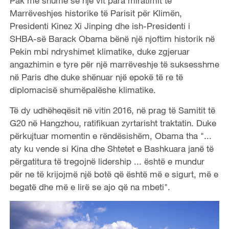
Pak më shumë se një vit para miratimit të
Marrëveshjes historike të Parisit për Klimën,
Presidenti Kinez Xi Jinping dhe ish-Presidenti i
SHBA-së Barack Obama bënë një njoftim historik në
Pekin mbi ndryshimet klimatike, duke zgjeruar
angazhimin e tyre për një marrëveshje të suksesshme
në Paris dhe duke shënuar një epokë të re të
diplomacisë shumëpalëshe klimatike.
Të dy udhëheqësit në vitin 2016, në prag të Samitit të
G20 në Hangzhou, ratifikuan zyrtarisht traktatin. Duke
përkujtuar momentin e rëndësishëm, Obama tha "...
aty ku vende si Kina dhe Shtetet e Bashkuara janë të
përgatitura të tregojnë lidership ... është e mundur
për ne të krijojmë një botë që është më e sigurt, më e
begatë dhe më e lirë se ajo që na mbeti".