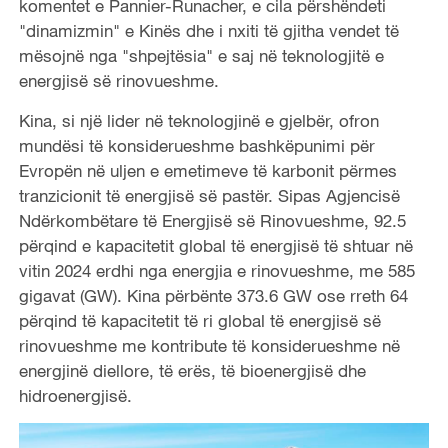
komentet e Pannier-Runacher, e cila përshëndeti
"dinamizmin" e Kinës dhe i nxiti të gjitha vendet të
mësojnë nga "shpejtësia" e saj në teknologjitë e
energjisë së rinovueshme.
Kina, si një lider në teknologjinë e gjelbër, ofron
mundësi të konsiderueshme bashkëpunimi për
Evropën në uljen e emetimeve të karbonit përmes
tranzicionit të energjisë së pastër. Sipas Agjencisë
Ndërkombëtare të Energjisë së Rinovueshme, 92.5
përqind e kapacitetit global të energjisë të shtuar në
vitin 2024 erdhi nga energjia e rinovueshme, me 585
gigavat (GW). Kina përbënte 373.6 GW ose rreth 64
përqind të kapacitetit të ri global të energjisë së
rinovueshme me kontribute të konsiderueshme në
energjinë diellore, të erës, të bioenergjisë dhe
hidroenergjisë.