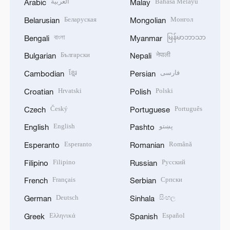
العربية
Bahasa Melayu
Arabic
Malay
Беларуская
Монгол
Belarusian
Mongolian
বাংলা
မြန်မာဘာသာ
Bengali
Myanmar
Български
नेपाली
Bulgarian
Nepali
ខ្មែរ
فارسی
Cambodian
Persian
Hrvatski
Polski
Croatian
Polish
Český
Português
Czech
Portuguese
English
پښتو
English
Pashto
Esperanto
Română
Esperanto
Romanian
Filipino
Русский
Filipino
Russian
Français
Српски
French
Serbian
Deutsch
සිංහල
German
Sinhala
Ελληνικά
Español
Greek
Spanish