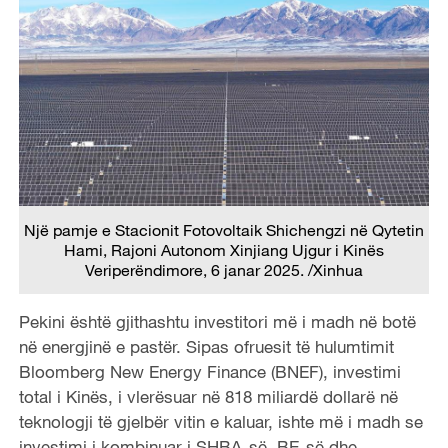
Një pamje e Stacionit Fotovoltaik Shichengzi në Qytetin
Hami, Rajoni Autonom Xinjiang Ujgur i Kinës
Veriperëndimore, 6 janar 2025. /Xinhua
Pekini është gjithashtu investitori më i madh në botë
në energjinë e pastër. Sipas ofruesit të hulumtimit
Bloomberg New Energy Finance (BNEF), investimi
total i Kinës, i vlerësuar në 818 miliardë dollarë në
teknologji të gjelbër vitin e kaluar, ishte më i madh se
investimi i kombinuar i SHBA-së, BE-së dhe