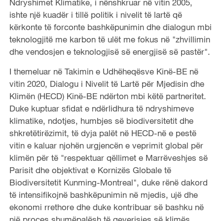
Ndryshimet Klimatike, i nënshkruar në vitin 2005,
ishte një kuadër i tillë politik i nivelit të lartë që
kërkonte të forconte bashkëpunimin dhe dialogun mbi
teknologjitë me karbon të ulët me fokus në "zhvillimin
dhe vendosjen e teknologjisë së energjisë së pastër".
I themeluar në Takimin e Udhëheqësve Kinë-BE në
vitin 2020, Dialogu i Nivelit të Lartë për Mjedisin dhe
Klimën (HECD) Kinë-BE ndërton mbi këtë partneritet.
Duke kuptuar sfidat e ndërlidhura të ndryshimeve
klimatike, ndotjes, humbjes së biodiversitetit dhe
shkretëtirëzimit, të dyja palët në HECD-në e pestë
vitin e kaluar njohën urgjencën e veprimit global për
klimën për të "respektuar qëllimet e Marrëveshjes së
Parisit dhe objektivat e Kornizës Globale të
Biodiversitetit Kunming-Montreal", duke rënë dakord
të intensifikojnë bashkëpunimin në mjedis, ujë dhe
ekonomi rrethore dhe duke kontribuar së bashku në
një proces shumëpalësh të qeverisjes së klimës.