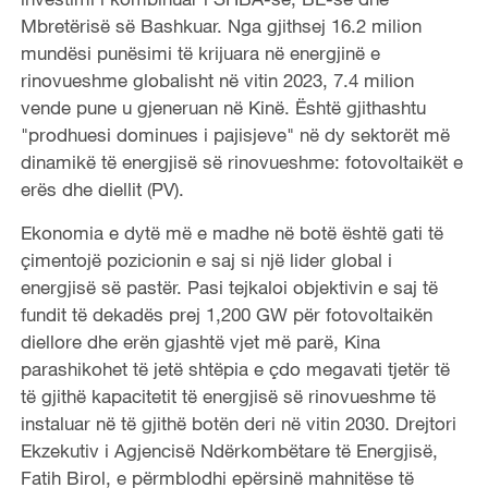
Mbretërisë së Bashkuar. Nga gjithsej 16.2 milion
mundësi punësimi të krijuara në energjinë e
rinovueshme globalisht në vitin 2023, 7.4 milion
vende pune u gjeneruan në Kinë. Është gjithashtu
"prodhuesi dominues i pajisjeve" në dy sektorët më
dinamikë të energjisë së rinovueshme: fotovoltaikët e
erës dhe diellit (PV).
Ekonomia e dytë më e madhe në botë është gati të
çimentojë pozicionin e saj si një lider global i
energjisë së pastër. Pasi tejkaloi objektivin e saj të
fundit të dekadës prej 1,200 GW për fotovoltaikën
diellore dhe erën gjashtë vjet më parë, Kina
parashikohet të jetë shtëpia e çdo megavati tjetër të
të gjithë kapacitetit të energjisë së rinovueshme të
instaluar në të gjithë botën deri në vitin 2030. Drejtori
Ekzekutiv i Agjencisë Ndërkombëtare të Energjisë,
Fatih Birol, e përmblodhi epërsinë mahnitëse të