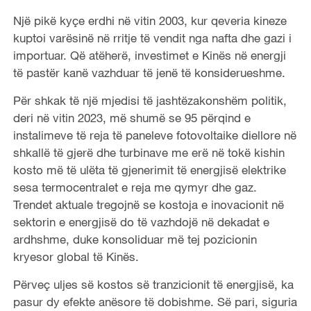
Një pikë kyçe erdhi në vitin 2003, kur qeveria kineze
kuptoi varësinë në rritje të vendit nga nafta dhe gazi i
importuar. Që atëherë, investimet e Kinës në energji
të pastër kanë vazhduar të jenë të konsiderueshme.
Për shkak të një mjedisi të jashtëzakonshëm politik,
deri në vitin 2023, më shumë se 95 përqind e
instalimeve të reja të paneleve fotovoltaike diellore në
shkallë të gjerë dhe turbinave me erë në tokë kishin
kosto më të ulëta të gjenerimit të energjisë elektrike
sesa termocentralet e reja me qymyr dhe gaz.
Trendet aktuale tregojnë se kostoja e inovacionit në
sektorin e energjisë do të vazhdojë në dekadat e
ardhshme, duke konsoliduar më tej pozicionin
kryesor global të Kinës.
Përveç uljes së kostos së tranzicionit të energjisë, ka
pasur dy efekte anësore të dobishme. Së pari, siguria