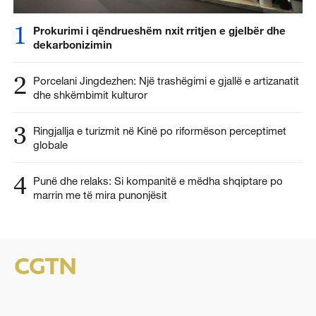
1
Prokurimi i qëndrueshëm nxit rritjen e gjelbër dhe
dekarbonizimin
2
Porcelani Jingdezhen: Një trashëgimi e gjallë e artizanatit
dhe shkëmbimit kulturor
3
Ringjallja e turizmit në Kinë po riformëson perceptimet
globale
4
Punë dhe relaks: Si kompanitë e mëdha shqiptare po
marrin me të mira punonjësit