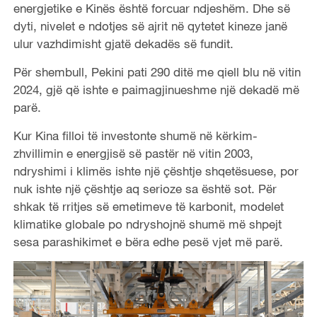
energjetike e Kinës është forcuar ndjeshëm. Dhe së
dyti, nivelet e ndotjes së ajrit në qytetet kineze janë
ulur vazhdimisht gjatë dekadës së fundit.
Për shembull, Pekini pati 290 ditë me qiell blu në vitin
2024, gjë që ishte e paimagjinueshme një dekadë më
parë.
Kur Kina filloi të investonte shumë në kërkim-
zhvillimin e energjisë së pastër në vitin 2003,
ndryshimi i klimës ishte një çështje shqetësuese, por
nuk ishte një çështje aq serioze sa është sot. Për
shkak të rritjes së emetimeve të karbonit, modelet
klimatike globale po ndryshojnë shumë më shpejt
sesa parashikimet e bëra edhe pesë vjet më parë.