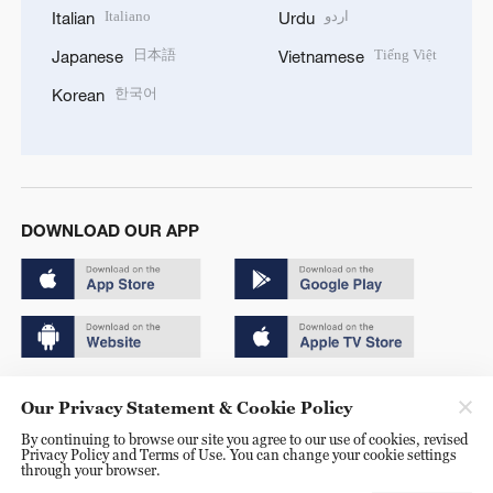
Italiano
اردو
Italian
Urdu
日本語
Tiếng Việt
Japanese
Vietnamese
한국어
Korean
DOWNLOAD OUR APP
Copyright © 2024 CGTN.
Our Privacy Statement & Cookie Policy
京ICP备20000184号
By continuing to browse our site you agree to our use of cookies, revised
Privacy Policy and Terms of Use. You can change your cookie settings
京公网安备 11010502050052号
through your browser.