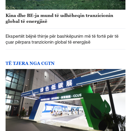
Kina dhe BE-ja mund të udhëheqin tranzicionin
global të energjisë
Ekspertët bëjnë thirrje për bashkëpunim më të fortë për të
çuar përpara tranzicionin global të energjisë
TË TJERA NGA CGTN