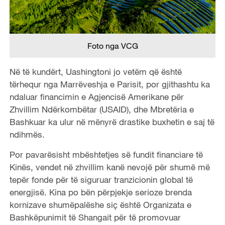
Foto nga VCG
Në të kundërt, Uashingtoni jo vetëm që është
tërhequr nga Marrëveshja e Parisit, por gjithashtu ka
ndaluar financimin e Agjencisë Amerikane për
Zhvillim Ndërkombëtar (USAID), dhe Mbretëria e
Bashkuar ka ulur në mënyrë drastike buxhetin e saj të
ndihmës.
Por pavarësisht mbështetjes së fundit financiare të
Kinës, vendet në zhvillim kanë nevojë për shumë më
tepër fonde për të siguruar tranzicionin global të
energjisë. Kina po bën përpjekje serioze brenda
kornizave shumëpalëshe siç është Organizata e
Bashkëpunimit të Shangait për të promovuar