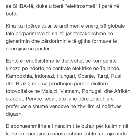
se SHBA-të, duke u bërë "elektroshteti" i parë në
botë.
Kina ka ripërcaktuar të ardhmen e energjisë globale
falë përparimeve të saj të jashtëzakonshme në
gjenerimin dhe përdorimin e të gjitha formave të
energjisë së pastër.
Është e rëndësishme të theksohet se kompanitë
kineze po ndërtojnë centrale elektrike në Tajlandë,
Kamboxhia, Indonezi, Hungari, Spanjë, Turqi, Rusi
dhe Brazil, ndërsa prodhojnë panele diellore
fotovoltaike në Malajzi, Vietnam, Portugali dhe Afrikën
e Jugut. Përveç kësaj, ato janë bërë zgjedhja e
preferuar e shumë vendeve në zhvillim si ndërtues
digash.
Disponueshmëria e financimit të duhur për kalimin në
kohë në energjinë e rinovueshme është tani një sfidë