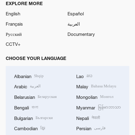
EXPLORE MORE
English
Español
Français
العربية
Русский
Documentary
CCTV+
CHOOSE YOUR LANGUAGE
Shqip
ລາວ
Albanian
Lao
العربية
Bahasa Melayu
Arabic
Malay
Беларуская
Монгол
Belarusian
Mongolian
বাংলা
မြန်မာဘာသာ
Bengali
Myanmar
Български
नेपाली
Bulgarian
Nepali
ខ្មែរ
فارسی
Cambodian
Persian