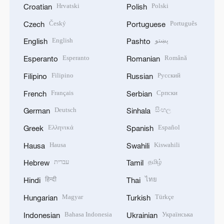
Hrvatski
Polski
Croatian
Polish
Český
Português
Czech
Portuguese
English
پښتو
English
Pashto
Esperanto
Română
Esperanto
Romanian
Filipino
Русский
Filipino
Russian
Français
Српски
French
Serbian
Deutsch
සිංහල
German
Sinhala
Ελληνικά
Español
Greek
Spanish
Hausa
Kiswahili
Hausa
Swahili
עברית
தமிழ்
Hebrew
Tamil
हिन्दी
ไทย
Hindi
Thai
Magyar
Türkçe
Hungarian
Turkish
Bahasa Indonesia
Українська
Indonesian
Ukrainian