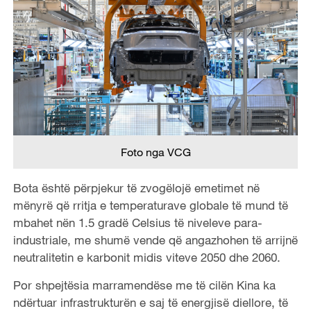
Foto nga VCG
Bota është përpjekur të zvogëlojë emetimet në
mënyrë që rritja e temperaturave globale të mund të
mbahet nën 1.5 gradë Celsius të niveleve para-
industriale, me shumë vende që angazhohen të arrijnë
neutralitetin e karbonit midis viteve 2050 dhe 2060.
Por shpejtësia marramendëse me të cilën Kina ka
ndërtuar infrastrukturën e saj të energjisë diellore, të