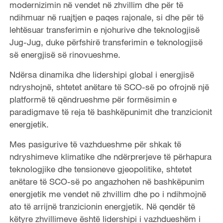
modernizimin në vendet në zhvillim dhe për të
ndihmuar në ruajtjen e paqes rajonale, si dhe për të
lehtësuar transferimin e njohurive dhe teknologjisë
Jug-Jug, duke përfshirë transferimin e teknologjisë
së energjisë së rinovueshme.
Ndërsa dinamika dhe lidershipi global i energjisë
ndryshojnë, shtetet anëtare të SCO-së po ofrojnë një
platformë të qëndrueshme për formësimin e
paradigmave të reja të bashkëpunimit dhe tranzicionit
energjetik.
Mes pasigurive të vazhdueshme për shkak të
ndryshimeve klimatike dhe ndërprerjeve të përhapura
teknologjike dhe tensioneve gjeopolitike, shtetet
anëtare të SCO-së po angazhohen në bashkëpunim
energjetik me vendet në zhvillim dhe po i ndihmojnë
ato të arrijnë tranzicionin energjetik. Në qendër të
këtyre zhvillimeve është lidershipi i vazhdueshëm i