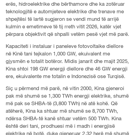
erës, hidroelektrike dhe bërthamore dhe ka zotëruar
teknologjitë e automjeteve elektrike dhe trenave me
shpejtësi të lartë sugjeron se vendi mund të arrijë
kulmin e emetimeve të tij rreth vitit 2026, katër vjet
përpara objektivit që shpalli vetëm pesë vjet më parë.
Kapaciteti i instaluar i paneleve fotovoltaike diellore
në Kinë tani tejkalon 1,000 GW, ekuivalent me
gjysmën e totalit botëror. Midis janarit dhe majit 2025,
Kina shtoi 198 GW energji diellore dhe 46 GW energji
ere, ekuivalente me totalin e Indonezisë ose Turqisë.
Siç u përmend më parë, në vitin 2000, Kina gjeneroi
pak më shumë se 1,300 TWh energji elektrike, shumë
më pak se SHBA-të (3,800 TWh) në atë kohë. Që
atëherë, Kina ka shtuar më shumë se 8,700 TWh,
ndërsa SHBA-të kanë shtuar vetëm 500 TWh. Kina
është deri tani, prodhuesi më i madh i energjisë
elektrike në botë, duke gjeneruar 2.32 herë më shumë