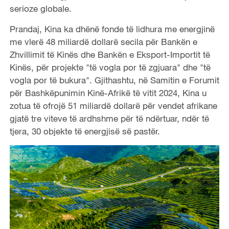
serioze globale.
Prandaj, Kina ka dhënë fonde të lidhura me energjinë
me vlerë 48 miliardë dollarë secila për Bankën e
Zhvillimit të Kinës dhe Bankën e Eksport-Importit të
Kinës, për projekte "të vogla por të zgjuara" dhe "të
vogla por të bukura". Gjithashtu, në Samitin e Forumit
për Bashkëpunimin Kinë-Afrikë të vitit 2024, Kina u
zotua të ofrojë 51 miliardë dollarë për vendet afrikane
gjatë tre viteve të ardhshme për të ndërtuar, ndër të
tjera, 30 objekte të energjisë së pastër.