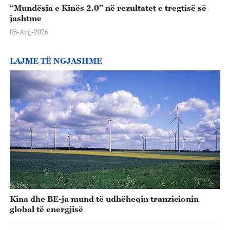
“Mundësia e Kinës 2.0” në rezultatet e tregtisë së
jashtme
08-Aug-2026
LAJME TË NGJASHME
Kina dhe BE-ja mund të udhëheqin tranzicionin
global të energjisë