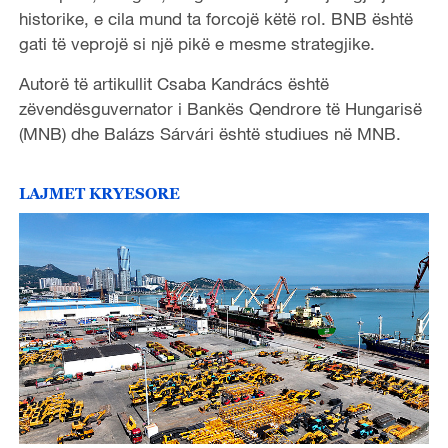
historike, e cila mund ta forcojë këtë rol. BNB është
gati të veprojë si një pikë e mesme strategjike.
Autorë të artikullit Csaba Kandrács është
zëvendësguvernator i Bankës Qendrore të Hungarisë
(MNB) dhe Balázs Sárvári është studiues në MNB.
LAJMET KRYESORE