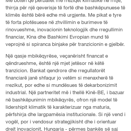
Me botën që përballet me rreziqet klimatike në rritje,
thirrja për një qeverisje të fortë dhe bashkëpunuese të
klimës është bërë edhe më urgjente. Me pikat e tyre
të forta plotësuese në zhvillimin e burimeve të
rinovueshme, inovacionin teknologjik dhe rregullimin
financiar, Kina dhe Bashkimi Evropian mund të
veprojnë si spiranca binjake për tranzicionin e gjelbër.
Një qasje mbikëqyrëse, veçanërisht financat e
qëndrueshme, është një mjet jetësor në këtë
tranzicion. Bankat qendrore dhe rregullatorët
financiarë janë shfaqur jo vetëm si menaxherë të
rrezikut, por edhe si mundësues të dekarbonizimit
industrial. Një partneritet më i thellë Kinë-BE, i bazuar
në bashkëpunimin mbikëqyrës, ofron një model të
lidershipit klimatik të karakterizuar nga maturia,
përfshirja dhe largpamësia institucionale. Si një vend i
vogël, por i vendosur strategjikisht dhe i orientuar
drejt inovacionit, Hungaria - përmes bankës së saj