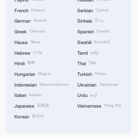
Français
Српски
French
Serbian
Deutsch
සිංහල
German
Sinhala
Ελληνικά
Español
Greek
Spanish
Hausa
Kiswahili
Hausa
Swahili
עברית
தமிழ்
Hebrew
Tamil
हिन्दी
ไทย
Hindi
Thai
Magyar
Türkçe
Hungarian
Turkish
Bahasa Indonesia
Українська
Indonesian
Ukrainian
Italiano
اردو
Italian
Urdu
日本語
Tiếng Việt
Japanese
Vietnamese
한국어
Korean