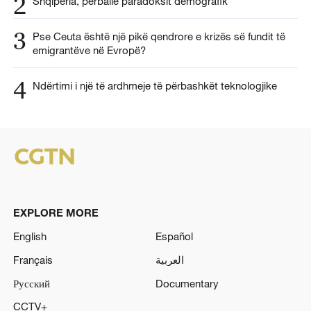
2
Shqipëria, përballë paradoksit demografik
3
Pse Ceuta është një pikë qendrore e krizës së fundit të
emigrantëve në Evropë?
4
Ndërtimi i një të ardhmeje të përbashkët teknologjike
EXPLORE MORE
English
Español
Français
العربية
Русский
Documentary
CCTV+