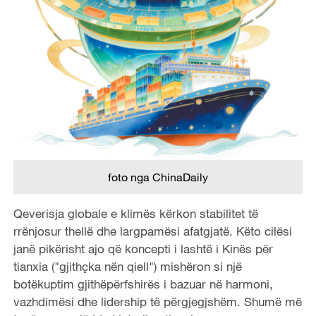
foto nga ChinaDaily
Qeverisja globale e klimës kërkon stabilitet të
rrënjosur thellë dhe largpamësi afatgjatë. Këto cilësi
janë pikërisht ajo që koncepti i lashtë i Kinës për
tianxia ("gjithçka nën qiell") mishëron si një
botëkuptim gjithëpërfshirës i bazuar në harmoni,
vazhdimësi dhe lidership të përgjegjshëm. Shumë më