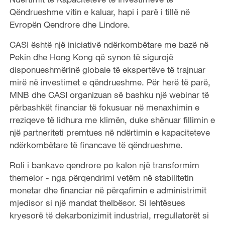
Qëndrueshme vitin e kaluar, hapi i parë i tillë në
Evropën Qendrore dhe Lindore.
CASI është një iniciativë ndërkombëtare me bazë në
Pekin dhe Hong Kong që synon të sigurojë
disponueshmërinë globale të ekspertëve të trajnuar
mirë në investimet e qëndrueshme. Për herë të parë,
MNB dhe CASI organizuan së bashku një webinar të
përbashkët financiar të fokusuar në menaxhimin e
rreziqeve të lidhura me klimën, duke shënuar fillimin e
një partneriteti premtues në ndërtimin e kapaciteteve
ndërkombëtare të financave të qëndrueshme.
Roli i bankave qendrore po kalon një transformim
themelor - nga përqendrimi vetëm në stabilitetin
monetar dhe financiar në përqafimin e administrimit
mjedisor si një mandat thelbësor. Si lehtësues
kryesorë të dekarbonizimit industrial, rregullatorët si