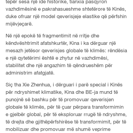
tepër sesa një ide historike, tianxia pasqyron
vazhdimësinë e pakrahasueshme shtetërore të Kinës,
duke ofruar një model qeverisjeje elastike që përfshin
mijëvjeçarë.
Në një epokë të fragmentimit në rritje dhe
këndvështrimit afatshkurtër, Kina i ka dërguar një
mesazh jetësor qeverisjes globale të klimës: rëndësia
e një qytetërimi është e zhytur në vazhdimësi,
stabilitet dhe një angazhim të qëndrueshëm për
administrim afatgjatë.
Siç tha Xie Zhenhua, i dërguari i parë special i Kinës
për ndryshimet klimatike, Kina dhe BE-ja mund të
punojnë së bashku për të promovuar qeverisjen
globale të klimës, për të çuar përpara transformimin
e gjelbër global, për të eksploruar rrugë të ndryshme,
të drejta dhe gjithëpërfshirëse të transformimit, për të
mobilizuar dhe promovuar më shumë veprime