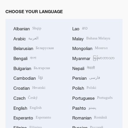
CHOOSE YOUR LANGUAGE
Shqip
ລາວ
Albanian
Lao
العربية
Bahasa Melayu
Arabic
Malay
Беларуская
Монгол
Belarusian
Mongolian
বাংলা
မြန်မာဘာသာ
Bengali
Myanmar
Български
नेपाली
Bulgarian
Nepali
ខ្មែរ
فارسی
Cambodian
Persian
Hrvatski
Polski
Croatian
Polish
Český
Português
Czech
Portuguese
English
پښتو
English
Pashto
Esperanto
Română
Esperanto
Romanian
Filipino
Русский
Filipino
Russian