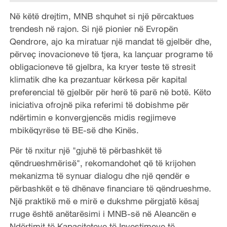
Në këtë drejtim, MNB shquhet si një përcaktues
trendesh në rajon. Si një pionier në Evropën
Qendrore, ajo ka miratuar një mandat të gjelbër dhe,
përveç inovacioneve të tjera, ka lançuar programe të
obligacioneve të gjelbra, ka kryer teste të stresit
klimatik dhe ka prezantuar kërkesa për kapital
preferencial të gjelbër për herë të parë në botë. Këto
iniciativa ofrojnë pika referimi të dobishme për
ndërtimin e konvergjencës midis regjimeve
mbikëqyrëse të BE-së dhe Kinës.
Për të nxitur një "gjuhë të përbashkët të
qëndrueshmërisë", rekomandohet që të krijohen
mekanizma të synuar dialogu dhe një qendër e
përbashkët e të dhënave financiare të qëndrueshme.
Një praktikë më e mirë e dukshme përgjatë kësaj
rruge është anëtarësimi i MNB-së në Aleancën e
Ndërtimit të Kapaciteteve të Investimeve të