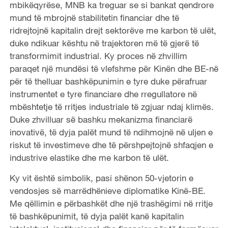
mbikëqyrëse, MNB ka treguar se si bankat qendrore
mund të mbrojnë stabilitetin financiar dhe të
ridrejtojnë kapitalin drejt sektorëve me karbon të ulët,
duke ndikuar kështu në trajektoren më të gjerë të
transformimit industrial. Ky proces në zhvillim
paraqet një mundësi të vlefshme për Kinën dhe BE-në
për të thelluar bashkëpunimin e tyre duke përafruar
instrumentet e tyre financiare dhe rregullatore në
mbështetje të rritjes industriale të zgjuar ndaj klimës.
Duke zhvilluar së bashku mekanizma financiarë
inovativë, të dyja palët mund të ndihmojnë në uljen e
riskut të investimeve dhe të përshpejtojnë shfaqjen e
industrive elastike dhe me karbon të ulët.
Ky vit është simbolik, pasi shënon 50-vjetorin e
vendosjes së marrëdhënieve diplomatike Kinë-BE.
Me qëllimin e përbashkët dhe një trashëgimi në rritje
të bashkëpunimit, të dyja palët kanë kapitalin