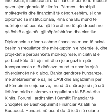
intelektual, institucional dhe financiar për të formësuar
qeverisjen globale të klimës. Përmes lidershipit
mbikëqyrës dhe financimit të qëndrueshëm, si dhe
diplomacisë institucionale, Kina dhe BE mund të
ndërtojnë së bashku një të ardhme të qëndrueshme
që është e gjelbër, gjithëpërfshirëse dhe elastike.
Diplomacia e qëndrueshme financiare mund të nxisë
besimin rregullator dhe mirëkuptimin e ndërsjellë, dhe
projektet e përbashkëta mbikëqyrëse, iniciativat e
përbashkëta të trajnimit dhe një angazhim për
transparencën e të dhënave mund ta shndërrojnë
divergjencën në dialog. Banka qendrore hungareze,
me anëtarësimin e saj në CASI dhe angazhimin për
shkëmbimin e njohurive, mund të shërbejë si një urë
lidhëse midis sistemeve rregullatore të BE-së dhe
Kinës. Forumi i ardhshëm i Samitit Financiar të
Shoqatës së Bashkëpunimit Financiar Aziatik në
Budapest, Hungari, në gusht do të jetë një ngjarje