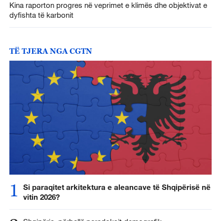
Kina raporton progres në veprimet e klimës dhe objektivat e
dyfishta të karbonit
TË TJERA NGA CGTN
1
Si paraqitet arkitektura e aleancave të Shqipërisë në
vitin 2026?