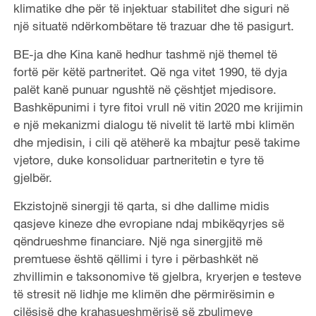
klimatike dhe për të injektuar stabilitet dhe siguri në
një situatë ndërkombëtare të trazuar dhe të pasigurt.
BE-ja dhe Kina kanë hedhur tashmë një themel të
fortë për këtë partneritet. Që nga vitet 1990, të dyja
palët kanë punuar ngushtë në çështjet mjedisore.
Bashkëpunimi i tyre fitoi vrull në vitin 2020 me krijimin
e një mekanizmi dialogu të nivelit të lartë mbi klimën
dhe mjedisin, i cili që atëherë ka mbajtur pesë takime
vjetore, duke konsoliduar partneritetin e tyre të
gjelbër.
Ekzistojnë sinergji të qarta, si dhe dallime midis
qasjeve kineze dhe evropiane ndaj mbikëqyrjes së
qëndrueshme financiare. Një nga sinergjitë më
premtuese është qëllimi i tyre i përbashkët në
zhvillimin e taksonomive të gjelbra, kryerjen e testeve
të stresit në lidhje me klimën dhe përmirësimin e
cilësisë dhe krahasueshmërisë së zbulimeve