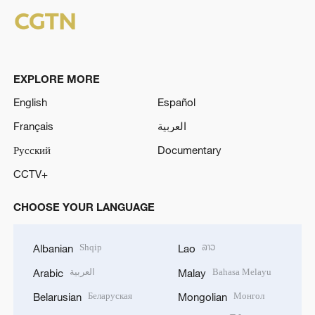
EXPLORE MORE
English
Español
Français
العربية
Русский
Documentary
CCTV+
CHOOSE YOUR LANGUAGE
Shqip
ລາວ
Albanian
Lao
العربية
Bahasa Melayu
Arabic
Malay
Беларуская
Монгол
Belarusian
Mongolian