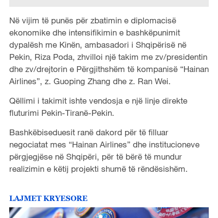
Në vijim të punës për zbatimin e diplomacisë
ekonomike dhe intensifikimin e bashkëpunimit
dypalësh me Kinën, ambasadori i Shqipërisë në
Pekin, Riza Poda, zhvilloi një takim me zv/presidentin
dhe zv/drejtorin e Përgjithshëm të kompanisë “Hainan
Airlines”, z. Guoping Zhang dhe z. Ran Wei.
Qëllimi i takimit ishte vendosja e një linje direkte
fluturimi Pekin-Tiranë-Pekin.
Bashkëbiseduesit ranë dakord për të filluar
negociatat mes “Hainan Airlines” dhe institucioneve
përgjegjëse në Shqipëri, për të bërë të mundur
realizimin e këtij projekti shumë të rëndësishëm.
LAJMET KRYESORE