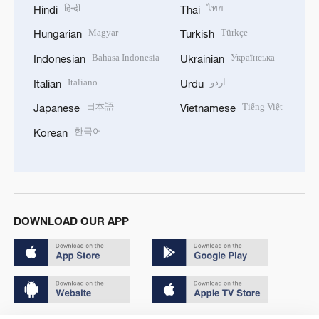
हिन्दी
ไทย
Hindi
Thai
Magyar
Türkçe
Hungarian
Turkish
Bahasa Indonesia
Українська
Indonesian
Ukrainian
Italiano
اردو
Italian
Urdu
日本語
Tiếng Việt
Japanese
Vietnamese
한국어
Korean
DOWNLOAD OUR APP