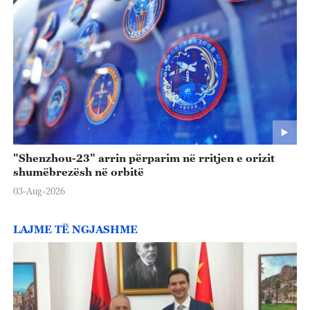
"Shenzhou-23" arrin përparim në rritjen e orizit
shumëbrezësh në orbitë
03-Aug-2026
LAJME TË NGJASHME