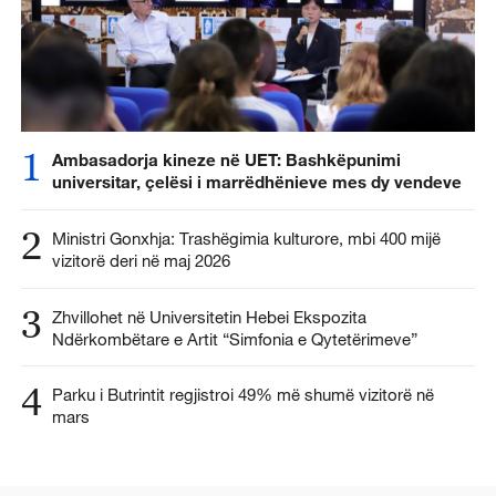
1
Ambasadorja kineze në UET: Bashkëpunimi
universitar, çelësi i marrëdhënieve mes dy vendeve
2
Ministri Gonxhja: Trashëgimia kulturore, mbi 400 mijë
vizitorë deri në maj 2026
3
Zhvillohet në Universitetin Hebei Ekspozita
Ndërkombëtare e Artit “Simfonia e Qytetërimeve”
4
Parku i Butrintit regjistroi 49% më shumë vizitorë në
mars