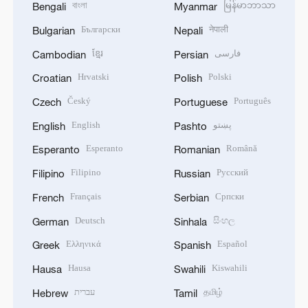
বাংলা
မြန်မာဘာသာ
Bengali
Myanmar
Български
नेपाली
Bulgarian
Nepali
ខ្មែរ
فارسی
Cambodian
Persian
Hrvatski
Polski
Croatian
Polish
Český
Português
Czech
Portuguese
English
پښتو
English
Pashto
Esperanto
Română
Esperanto
Romanian
Filipino
Русский
Filipino
Russian
Français
Српски
French
Serbian
Deutsch
සිංහල
German
Sinhala
Ελληνικά
Español
Greek
Spanish
Hausa
Kiswahili
Hausa
Swahili
עברית
தமிழ்
Hebrew
Tamil