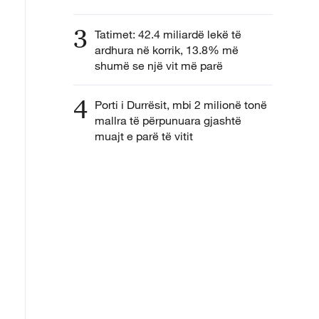
3
Tatimet: 42.4 miliardë lekë të
ardhura në korrik, 13.8% më
shumë se një vit më parë
4
Porti i Durrësit, mbi 2 milionë tonë
mallra të përpunuara gjashtë
muajt e parë të vitit