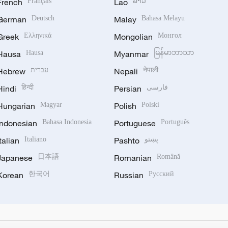
French
Français
Lao
ລາວ
German
Deutsch
Malay
Bahasa Melayu
Greek
Ελληνικά
Mongolian
Монгол
Hausa
Hausa
Myanmar
မြန်မာဘာသာ
Hebrew
עברית
Nepali
नेपाली
Hindi
हिन्दी
Persian
فارسی
Hungarian
Magyar
Polish
Polski
Indonesian
Bahasa Indonesia
Portuguese
Português
Italian
Italiano
Pashto
پښتو
Japanese
日本語
Romanian
Română
Korean
한국어
Russian
Русский