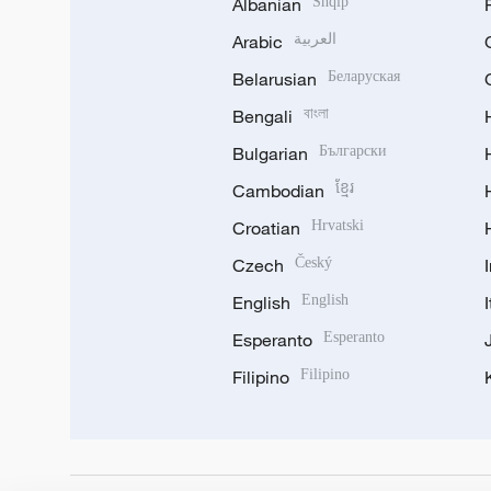
Albanian
Shqip
Arabic
العربية
Belarusian
Беларуская
Bengali
বাংলা
Bulgarian
Български
Cambodian
ខ្មែរ
Croatian
Hrvatski
Czech
Český
English
English
Esperanto
Esperanto
Filipino
Filipino