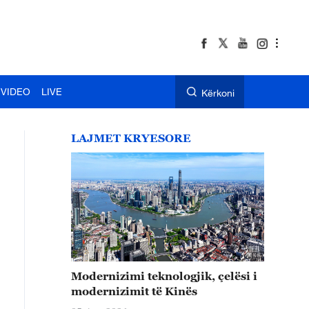
VIDEO
LIVE
Kërkoni
LAJMET KRYESORE
Modernizimi teknologjik, çelësi i
modernizimit të Kinës