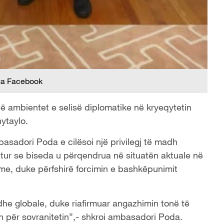
ga Facebook
ë ambientet e selisë diplomatike në kryeqytetin
ytaylo.
basadori Poda e cilësoi një privilegj të madh
tur se biseda u përqendrua në situatën aktuale në
me, duke përfshirë forcimin e bashkëpunimit
e globale, duke riafirmuar angazhimin tonë të
n për sovranitetin”,- shkroi ambasadori Poda.