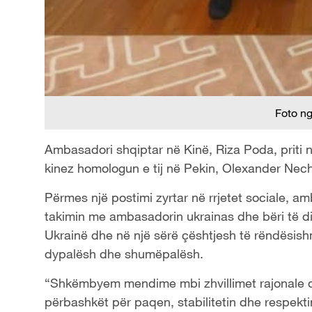
Foto n
Ambasadori shqiptar në Kinë, Riza Poda, priti n
kinez homologun e tij në Pekin, Olexander Nech
Përmes një postimi zyrtar në rrjetet sociale, am
takimin me ambasadorin ukrainas dhe bëri të di
Ukrainë dhe në një sërë çështjesh të rëndësish
dypalësh dhe shumëpalësh.
“Shkëmbyem mendime mbi zhvillimet rajonale dh
përbashkët për paqen, stabilitetin dhe respekti