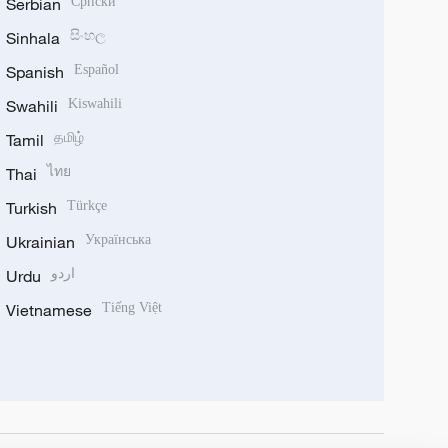
Serbian
Српски
Sinhala
සිංහල
Spanish
Español
Swahili
Kiswahili
Tamil
தமிழ்
Thai
ไทย
Turkish
Türkçe
Ukrainian
Українська
Urdu
اردو
Vietnamese
Tiếng Việt