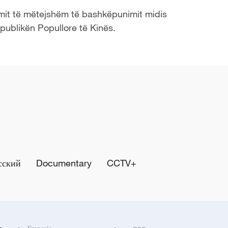
limit të mëtejshëm të bashkëpunimit midis
ublikën Popullore të Kinës.
сский
Documentary
CCTV+