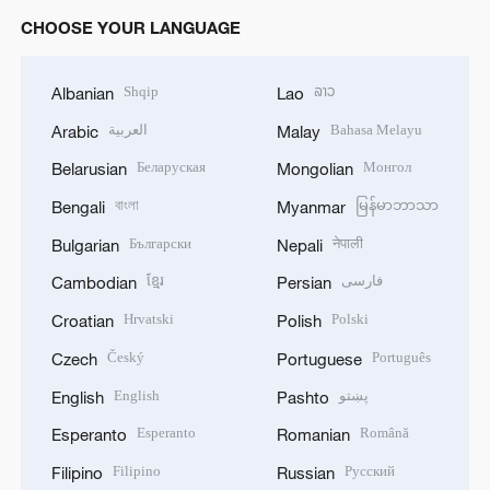
CHOOSE YOUR LANGUAGE
Shqip
ລາວ
Albanian
Lao
العربية
Bahasa Melayu
Arabic
Malay
Беларуская
Монгол
Belarusian
Mongolian
বাংলা
မြန်မာဘာသာ
Bengali
Myanmar
Български
नेपाली
Bulgarian
Nepali
ខ្មែរ
فارسی
Cambodian
Persian
Hrvatski
Polski
Croatian
Polish
Český
Português
Czech
Portuguese
English
پښتو
English
Pashto
Esperanto
Română
Esperanto
Romanian
Filipino
Русский
Filipino
Russian