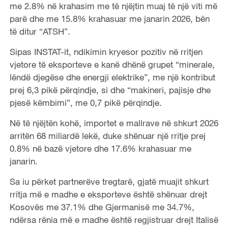
me 2.8% në krahasim me të njëjtin muaj të një viti më
parë dhe me 15.8% krahasuar me janarin 2026, bën
të ditur “ATSH”.
Sipas INSTAT-it, ndikimin kryesor pozitiv në rritjen
vjetore të eksporteve e kanë dhënë grupet “minerale,
lëndë djegëse dhe energji elektrike”, me një kontribut
prej 6,3 pikë përqindje, si dhe “makineri, pajisje dhe
pjesë këmbimi”, me 0,7 pikë përqindje.
Në të njëjtën kohë, importet e mallrave në shkurt 2026
arritën 68 miliardë lekë, duke shënuar një rritje prej
0.8% në bazë vjetore dhe 17.6% krahasuar me
janarin.
Sa iu përket partnerëve tregtarë, gjatë muajit shkurt
rritja më e madhe e eksporteve është shënuar drejt
Kosovës me 37.1% dhe Gjermanisë me 34.7%,
ndërsa rënia më e madhe është regjistruar drejt Italisë