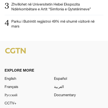
3
Zhvillohet në Universitetin Hebei Ekspozita
Ndërkombëtare e Artit “Simfonia e Qytetërimeve”
4
Parku i Butrintit regjistroi 49% më shumë vizitorë në
mars
EXPLORE MORE
English
Español
Français
العربية
Русский
Documentary
CCTV+