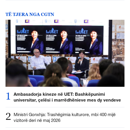
TË TJERA NGA CGTN
1
Ambasadorja kineze në UET: Bashkëpunimi
universitar, çelësi i marrëdhënieve mes dy vendeve
2
Ministri Gonxhja: Trashëgimia kulturore, mbi 400 mijë
vizitorë deri në maj 2026