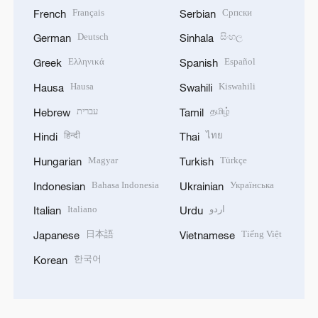
Français
Српски
French
Serbian
Deutsch
සිංහල
German
Sinhala
Ελληνικά
Español
Greek
Spanish
Hausa
Kiswahili
Hausa
Swahili
עברית
தமிழ்
Hebrew
Tamil
हिन्दी
ไทย
Hindi
Thai
Magyar
Türkçe
Hungarian
Turkish
Bahasa Indonesia
Українська
Indonesian
Ukrainian
Italiano
اردو
Italian
Urdu
日本語
Tiếng Việt
Japanese
Vietnamese
한국어
Korean