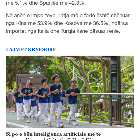
me 5.1% dhe Spanjës me 42.3%.
Në anën e importeve, rritja më e fortë është shënuar
nga Kina me 53.9% dhe Kosova me 36.5%, ndërsa
importet nga Italia dhe Turqia kanë pësuar rënie.
LAJMET KRYESORE
Si po e bën inteligjenca artificiale më të