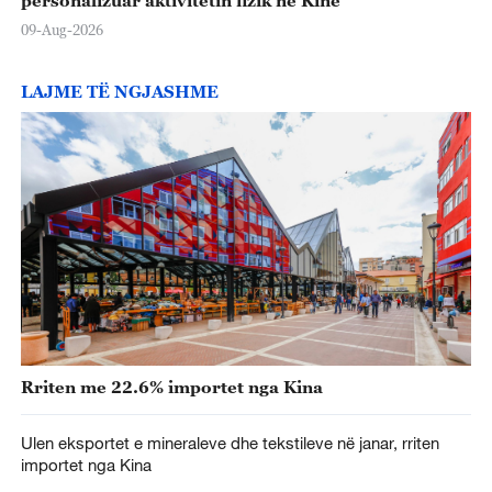
personalizuar aktivitetin fizik në Kinë
09-Aug-2026
LAJME TË NGJASHME
Rriten me 22.6% importet nga Kina
Ulen eksportet e mineraleve dhe tekstileve në janar, rriten
importet nga Kina