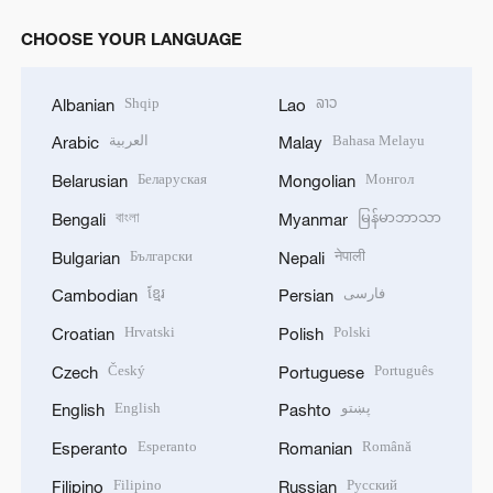
CHOOSE YOUR LANGUAGE
Shqip
ລາວ
Albanian
Lao
العربية
Bahasa Melayu
Arabic
Malay
Беларуская
Монгол
Belarusian
Mongolian
বাংলা
မြန်မာဘာသာ
Bengali
Myanmar
Български
नेपाली
Bulgarian
Nepali
ខ្មែរ
فارسی
Cambodian
Persian
Hrvatski
Polski
Croatian
Polish
Český
Português
Czech
Portuguese
English
پښتو
English
Pashto
Esperanto
Română
Esperanto
Romanian
Filipino
Русский
Filipino
Russian