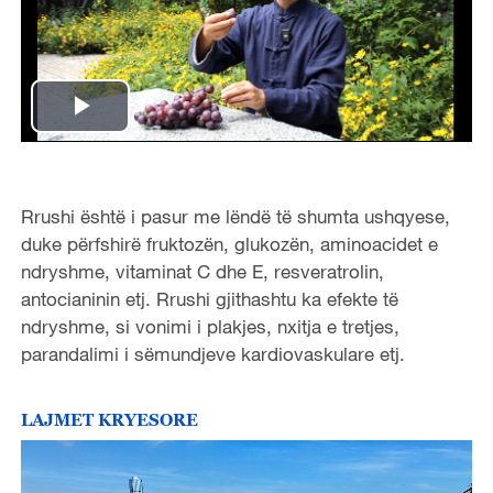
P
l
Rrushi është i pasur me lëndë të shumta ushqyese,
a
duke përfshirë fruktozën, glukozën, aminoacidet e
ndryshme, vitaminat C dhe E, resveratrolin,
y
antocianinin etj. Rrushi gjithashtu ka efekte të
V
ndryshme, si vonimi i plakjes, nxitja e tretjes,
parandalimi i sëmundjeve kardiovaskulare etj.
i
LAJMET KRYESORE
d
e