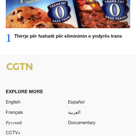
1
Thirrje për fushatë për eliminimin e yndyrës trans
EXPLORE MORE
English
Español
Français
العربية
Русский
Documentary
CCTV+