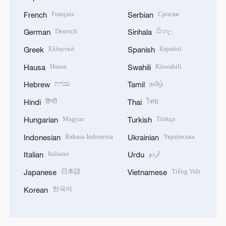
Français
Српски
French
Serbian
Deutsch
සිංහල
German
Sinhala
Ελληνικά
Español
Greek
Spanish
Hausa
Kiswahili
Hausa
Swahili
עברית
தமிழ்
Hebrew
Tamil
हिन्दी
ไทย
Hindi
Thai
Magyar
Türkçe
Hungarian
Turkish
Bahasa Indonesia
Українська
Indonesian
Ukrainian
Italiano
اردو
Italian
Urdu
日本語
Tiếng Việt
Japanese
Vietnamese
한국어
Korean