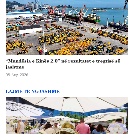
o
“Mundësia e Kinës 2.0” në rezultatet e tregtisë së
jashtme
08-Aug-2026
LAJME TË NGJASHME