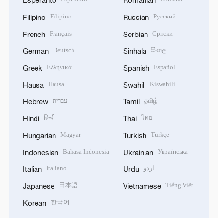
Esperanto
Romanian
Filipino
Русский
Filipino
Russian
Français
Српски
French
Serbian
Deutsch
සිංහල
German
Sinhala
Ελληνικά
Español
Greek
Spanish
Hausa
Kiswahili
Hausa
Swahili
עברית
தமிழ்
Hebrew
Tamil
हिन्दी
ไทย
Hindi
Thai
Magyar
Türkçe
Hungarian
Turkish
Bahasa Indonesia
Українська
Indonesian
Ukrainian
Italiano
اردو
Italian
Urdu
日本語
Tiếng Việt
Japanese
Vietnamese
한국어
Korean