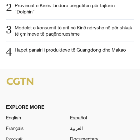
2
Provincat e Kinës Lindore përgatiten për tajfunin
“Dolphin”
3
Modelet e konsumit të arit në Kinë ndryshojnë për shkak
të çmimeve të paqëndrueshme
4
Hapet panairi i produkteve të Guangdong dhe Makao
EXPLORE MORE
English
Español
Français
العربية
Русский
Documentary