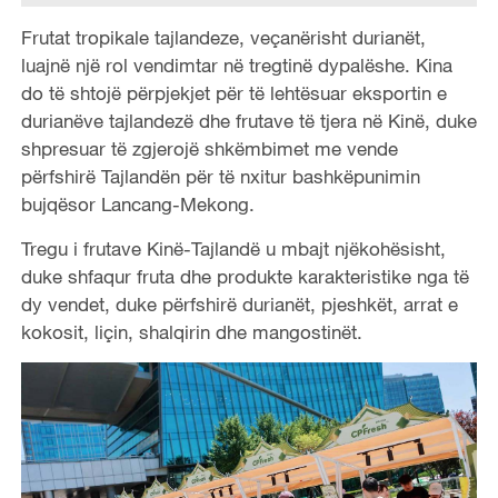
Frutat tropikale tajlandeze, veçanërisht durianët,
luajnë një rol vendimtar në tregtinë dypalëshe. Kina
do të shtojë përpjekjet për të lehtësuar eksportin e
durianëve tajlandezë dhe frutave të tjera në Kinë, duke
shpresuar të zgjerojë shkëmbimet me vende
përfshirë Tajlandën për të nxitur bashkëpunimin
bujqësor Lancang-Mekong.
Tregu i frutave Kinë-Tajlandë u mbajt njëkohësisht,
duke shfaqur fruta dhe produkte karakteristike nga të
dy vendet, duke përfshirë durianët, pjeshkët, arrat e
kokosit, liçin, shalqirin dhe mangostinët.