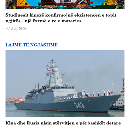
Studiuesit kinezë konfirmojnë ekzistencën e topit
ngjitës - një formë e re e materies
07-Aug-2026
LAJME TË NGJASHME
Kina dhe Rusia nisin stërvitjen e përbashkët detare