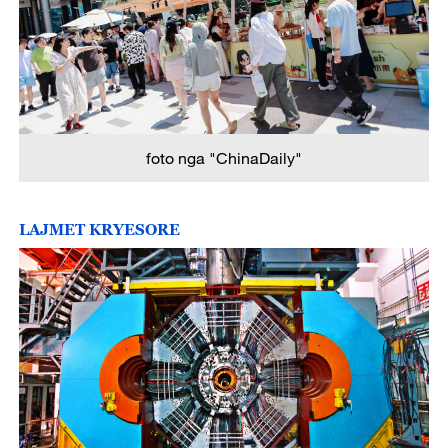
foto nga "ChinaDaily"
LAJMET KRYESORE