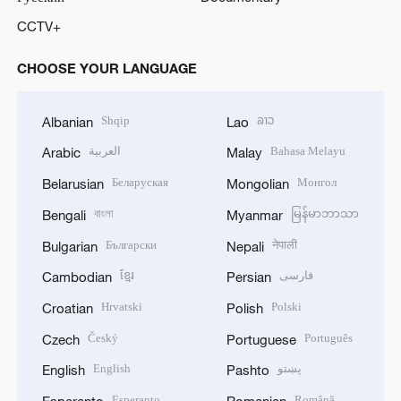
CCTV+
CHOOSE YOUR LANGUAGE
Shqip
ລາວ
Albanian
Lao
العربية
Bahasa Melayu
Arabic
Malay
Беларуская
Монгол
Belarusian
Mongolian
বাংলা
မြန်မာဘာသာ
Bengali
Myanmar
Български
नेपाली
Bulgarian
Nepali
ខ្មែរ
فارسی
Cambodian
Persian
Hrvatski
Polski
Croatian
Polish
Český
Português
Czech
Portuguese
English
پښتو
English
Pashto
Esperanto
Română