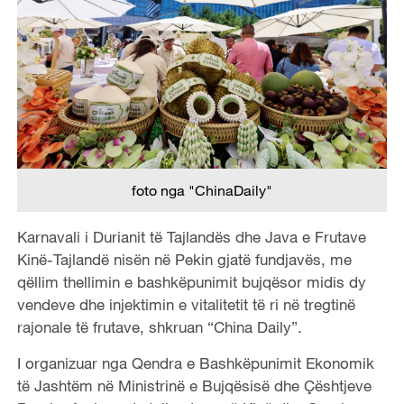
foto nga "ChinaDaily"
Karnavali i Durianit të Tajlandës dhe Java e Frutave
Kinë-Tajlandë nisën në Pekin gjatë fundjavës, me
qëllim thellimin e bashkëpunimit bujqësor midis dy
vendeve dhe injektimin e vitalitetit të ri në tregtinë
rajonale të frutave, shkruan “China Daily”.
I organizuar nga Qendra e Bashkëpunimit Ekonomik
të Jashtëm në Ministrinë e Bujqësisë dhe Çështjeve