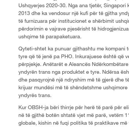
Ushqyerjes 2020-30. Nga ana tjetër, Singapori k
2013 dhe ka vendosur një kufi për të gjitha ynd
të furnizuara për institucionet e shërbimit ush
përdorimin e vajrave pjesërisht të hidrogjenizu
ushqime të parapaketuara.
Qyteti-shtet ka punuar gjithashtu me kompani 
tyre që të jenë pa PHO. Inkurajuese është që v
përpjekje. Anëtarët e Aleancës Ndërkombëtare t
yndyrën trans nga produktet e tyre. Ndërsa ës
dhe pasqyrojnë një ndryshim më të gjerë dhe 
krijuar mundësi më të shëndetshme ushqimore d
yndyrës trans.
Kur OBSH-ja bëri thirrje për herë të parë për el
në të gjithë botën shtatë vjet më parë, vetëm 
globale, kishin në fuqi politika të praktikave më