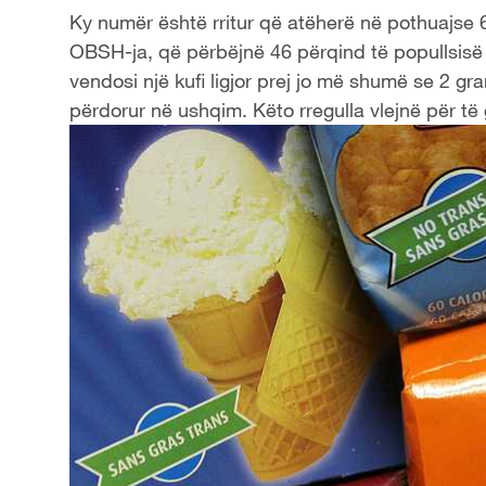
Ky numër është rritur që atëherë në pothuajse 6
OBSH-ja, që përbëjnë 46 përqind të popullsisë 
vendosi një kufi ligjor prej jo më shumë se 2 g
përdorur në ushqim. Këto rregulla vlejnë për t