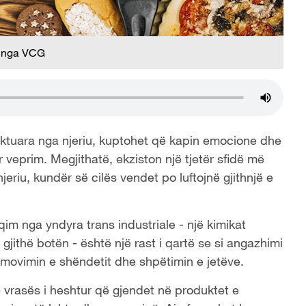
 nga VCG
kaktuara nga njeriu, kuptohet që kapin emocione dhe
r veprim. Megjithatë, ekziston një tjetër sfidë më
iu, kundër së cilës vendet po luftojnë gjithnjë e
im nga yndyra trans industriale - një kimikat
gjithë botën - është një rast i qartë se si angazhimi
movimin e shëndetit dhe shpëtimin e jetëve.
ë vrasës i heshtur që gjendet në produktet e