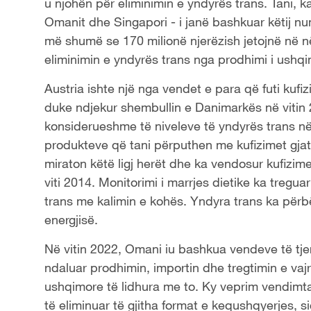
u njohën për eliminimin e yndyrës trans. Tani, kat
Omanit dhe Singapori - i janë bashkuar këtij num
më shumë se 170 milionë njerëzish jetojnë në n
eliminimin e yndyrës trans nga prodhimi i ushqi
Austria ishte një nga vendet e para që futi kuf
duke ndjekur shembullin e Danimarkës në vitin 2
konsiderueshme të niveleve të yndyrës trans në
produkteve që tani përputhen me kufizimet gjatë
miraton këtë ligj herët dhe ka vendosur kufizi
viti 2014. Monitorimi i marrjes dietike ka treg
trans me kalimin e kohës. Yndyra trans ka përb
energjisë.
Në vitin 2022, Omani iu bashkua vendeve të tjera
ndaluar prodhimin, importin dhe tregtimin e vaj
ushqimore të lidhura me to. Ky veprim vendimta
të eliminuar të gjitha format e kequshqyerjes, 