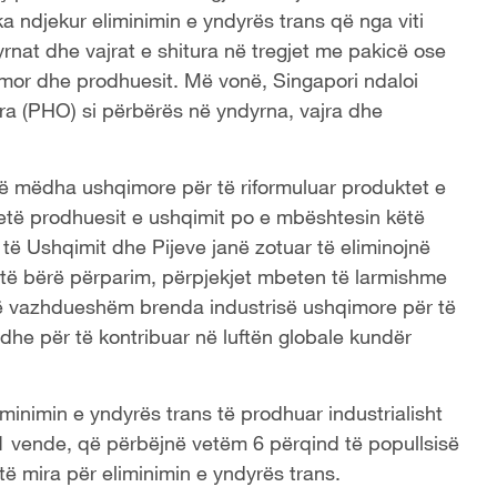
a ndjekur eliminimin e yndyrës trans që nga viti
yrnat dhe vajrat e shitura në tregjet me pakicë ose
qimor dhe prodhuesit. Më vonë, Singapori ndaloi
ara (PHO) si përbërës në yndyrna, vajra dhe
të mëdha ushqimore për të riformuluar produktet e
etë prodhuesit e ushqimit po e mbështesin këtë
ë Ushqimit dhe Pijeve janë zotuar të eliminojnë
htë bërë përparim, përpjekjet mbeten të larmishme
të vazhdueshëm brenda industrisë ushqimore për të
he për të kontribuar në luftën globale kundër
iminimin e yndyrës trans të prodhuar industrialisht
11 vende, që përbëjnë vetëm 6 përqind të popullsisë
 të mira për eliminimin e yndyrës trans.