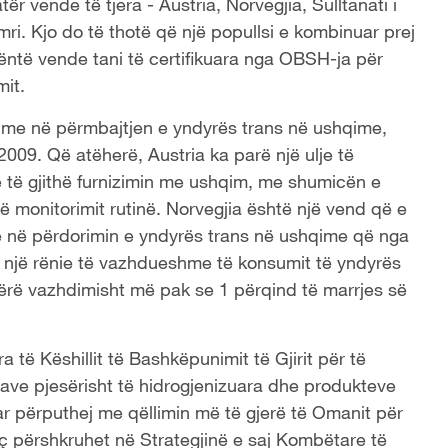
ër vende të tjera - Austria, Norvegjia, Sulltanati i
ri. Kjo do të thotë që një popullsi e kombinuar prej
ëntë vende tani të certifikuara nga OBSH-ja për
mit.
izime në përmbajtjen e yndyrës trans në ushqime,
009. Që atëherë, Austria ka parë një ulje të
 të gjithë furnizimin me ushqim, me shumicën e
 monitorimit rutinë. Norvegjia është një vend që e
me në përdorimin e yndyrës trans në ushqime që nga
uar një rënie të vazhdueshme të konsumit të yndyrës
ërë vazhdimisht më pak se 1 përqind të marrjes së
 të Këshillit të Bashkëpunimit të Gjirit për të
rave pjesërisht të hidrogjenizuara dhe produkteve
r përputhej me qëllimin më të gjerë të Omanit për
siç përshkruhet në Strategjinë e saj Kombëtare të