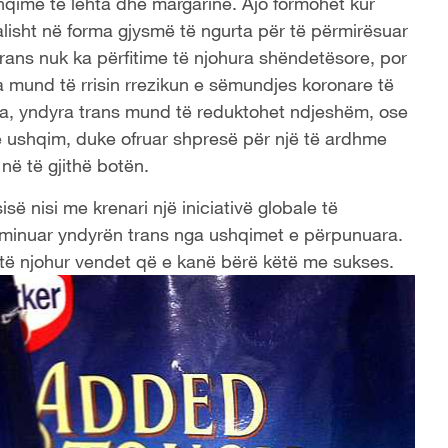
qime të lehta dhe margarinë. Ajo formohet kur
lisht në forma gjysmë të ngurta për të përmirësuar
 trans nuk ka përfitime të njohura shëndetësore, por
 mund të rrisin rrezikun e sëmundjes koronare të
a, yndyra trans mund të reduktohet ndjeshëm, ose
me ushqim, duke ofruar shpresë për një të ardhme
në të gjithë botën.
ë nisi me krenari një iniciativë globale të
liminuar yndyrën trans nga ushqimet e përpunuara.
 të njohur vendet që e kanë bërë këtë me sukses.