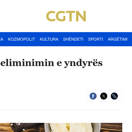
IA
KOZMOPOLIT
KULTURA
SHËNDETI
SPORTI
ARGËTIMI
 eliminimin e yndyrës