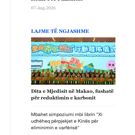
07-Aug-2026
LAJME TË NGJASHME
Dita e Mjedisit në Makao, fushatë
për reduktimin e karbonit
Mbahet simpoziumi mbi librin "Xi
udhëheq përpjekjet e Kinës për
eliminimin e varfërisë"