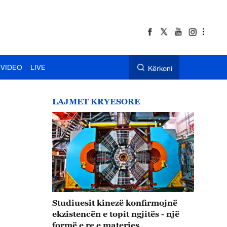
VIDEO
LIVE
Kërkoni
LAJMET KRYESORE
Studiuesit kinezë konfirmojnë
ekzistencën e topit ngjitës - një
formë e re e materies