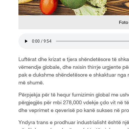
Foto
Luftërat dhe krizat e tjera shëndetësore të sh
vëmendje globale, dhe nxisin thirrje urgjente pë
pak e dukshme shëndetësore e shkaktuar nga njer
më shumë.
Përpjekja për të hequr furnizimin global me ushq
përgjegjës për mbi 278,000 vdekje çdo vit në të 
dhe veprimet e qeverisë po kanë sukses në pro
Yndyra trans e prodhuar industrialisht është nj