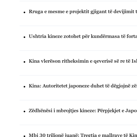
Rruga e mesme e projektit gjigant të devijimit t
Ushtria kineze zotohet për kundërmasa të fort
Kina vlerëson ritheksimin e qeverisë së re të 
Kina: Autoritetet japoneze duhet të dëgjojnë z
Zëdhënësi i mbrojtjes kineze: Përpjekjet e Japo
Mbi 30 trilionë juanë: Tregtia e mallrave të Kin