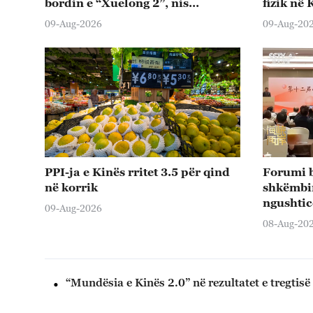
bordin e “Xuelong 2”, nis
fizik në 
studimin e parë në stacionet e
09-Aug-2026
09-Aug-20
akullit
PPI-ja e Kinës rritet 3.5 për qind
Forumi b
në korrik
shkëmbim
ngushtic
09-Aug-2026
përpara
08-Aug-20
dhe përt
“Mundësia e Kinës 2.0” në rezultatet e tregtisë