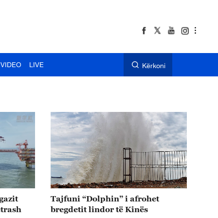
VIDEO
LIVE
Kërkoni
gazit
Tajfuni “Dolphin” i afrohet
etrash
bregdetit lindor të Kinës