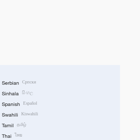
Serbian
Српски
Sinhala
සිංහල
Spanish
Español
Swahili
Kiswahili
Tamil
தமிழ்
Thai
ไทย