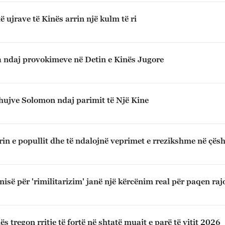
ë ujrave të Kinës arrin një kulm të ri
a ndaj provokimeve në Detin e Kinës Jugore
Ishujve Solomon ndaj parimit të Një Kine
ërin e popullit dhe të ndalojnë veprimet e rrezikshme në çës
nisë për 'rimilitarizim' janë një kërcënim real për paqen raj
ës tregon rritje të fortë në shtatë muajt e parë të vitit 2026