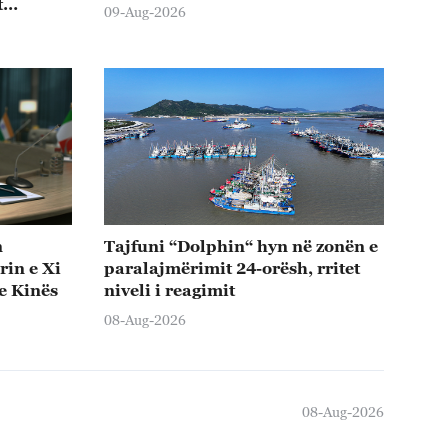
t
09-Aug-2026
n
Tajfuni “Dolphin“ hyn në zonën e
rin e Xi
paralajmërimit 24-orësh, rritet
e Kinës
niveli i reagimit
08-Aug-2026
08-Aug-2026