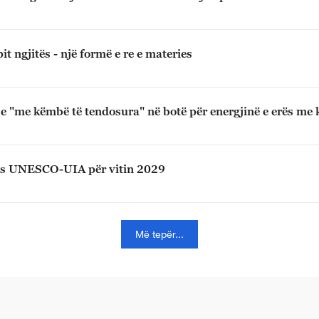
t ngjitës - një formë e re e materies
e "me këmbë të tendosura" në botë për energjinë e erës m
urës UNESCO-UIA për vitin 2029
Më tepër...