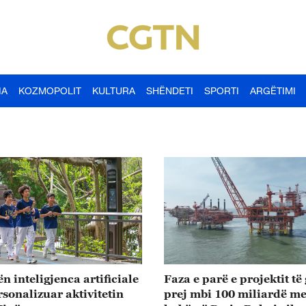
IA
KOZMOPOLIT
KULTURA
SHËNDETI
SPORTI
ARGËTIMI
ën inteligjenca artificiale
Faza e parë e projektit të 
rsonalizuar aktivitetin
prej mbi 100 miliardë m