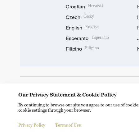
Croatian
Hrvatski
Czech
Český
English
English
Esperanto
Esperanto
Filipino
Filipino
DOWNLOAD OUR APP
Our Privacy Statement & Cookie Policy
By continuing to browse our site you agree to our use of cooki
cookie settings through your browser.
Privacy Policy
Terms of Use
Copyright © 2024 CGTN.
京ICP备20000184号
京公网安