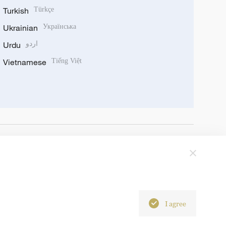
Turkish
Türkçe
Ukrainian
Українська
Urdu
اردو
Vietnamese
Tiếng Việt
I agree
6