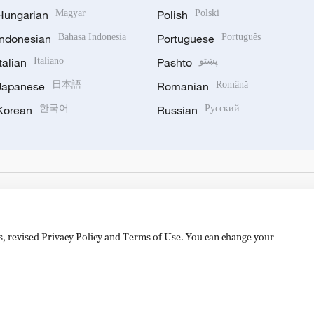
Hungarian
Magyar
Polish
Polski
Indonesian
Bahasa Indonesia
Portuguese
Português
Italian
Italiano
Pashto
پښتو
Japanese
日本語
Romanian
Română
Korean
한국어
Russian
Русский
es, revised Privacy Policy and Terms of Use. You can change your
备 11010502050052号
Disinformation report hotline: 010-8506146