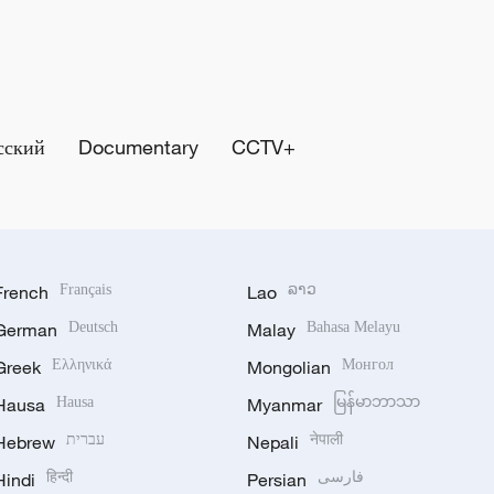
сский
Documentary
CCTV+
French
Français
Lao
ລາວ
German
Deutsch
Malay
Bahasa Melayu
Greek
Ελληνικά
Mongolian
Монгол
Hausa
Hausa
Myanmar
မြန်မာဘာသာ
Hebrew
עברית
Nepali
नेपाली
Hindi
हिन्दी
Persian
فارسی