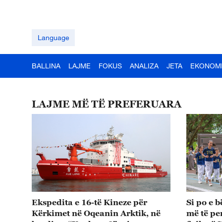
Language
BALLINA
LAJME
FOKUS
ANALIZA
JETA
EKONOM
LAJME MË TË PREFERUARA
Ekspedita e 16-të Kineze për
Si po e b
Kërkimet në Oqeanin Arktik, në
më të pe