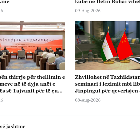
Kinë
kubë në Detin Bohai vihe
plotësisht në funksionim
26
09-Aug-2026
ën thirrje për thellimin e
Zhvillohet në Taxhikista
eve në të dyja anët e
seminari i leximit mbi lib
ës së Tajvanit për të çuar
Jinpingut për qeverisjen 
 ribashkimin kombëtar
26
08-Aug-2026
ëritjen e kombit
 së jashtme