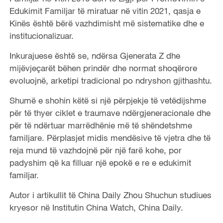
Edukimit Familjar të miratuar në vitin 2021, qasja e
Kinës është bërë vazhdimisht më sistematike dhe e
institucionalizuar.
Inkurajuese është se, ndërsa Gjenerata Z dhe
mijëvjeçarët bëhen prindër dhe normat shoqërore
evoluojnë, arketipi tradicional po ndryshon gjithashtu.
Shumë e shohin këtë si një përpjekje të vetëdijshme
për të thyer ciklet e traumave ndërgjeneracionale dhe
për të ndërtuar marrëdhënie më të shëndetshme
familjare. Përplasjet midis mendësive të vjetra dhe të
reja mund të vazhdojnë për një farë kohe, por
padyshim që ka filluar një epokë e re e edukimit
familjar.
Autor i artikullit të China Daily Zhou Shuchun studiues
kryesor në Institutin China Watch, China Daily.