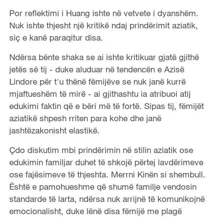
Por reflektimi i Huang ishte në vetvete i dyanshëm.
Nuk ishte thjesht një kritikë ndaj prindërimit aziatik,
siç e kanë paraqitur disa.
Ndërsa bënte shaka se ai ishte kritikuar gjatë gjithë
jetës së tij - duke aluduar në tendencën e Azisë
Lindore për t'u thënë fëmijëve se nuk janë kurrë
mjaftueshëm të mirë - ai gjithashtu ia atribuoi atij
edukimi faktin që e bëri më të fortë. Sipas tij, fëmijët
aziatikë shpesh rriten para kohe dhe janë
jashtëzakonisht elastikë.
Çdo diskutim mbi prindërimin në stilin aziatik ose
edukimin familjar duhet të shkojë përtej lavdërimeve
ose fajësimeve të thjeshta. Merrni Kinën si shembull.
Është e pamohueshme që shumë familje vendosin
standarde të larta, ndërsa nuk arrijnë të komunikojnë
emocionalisht, duke lënë disa fëmijë me plagë