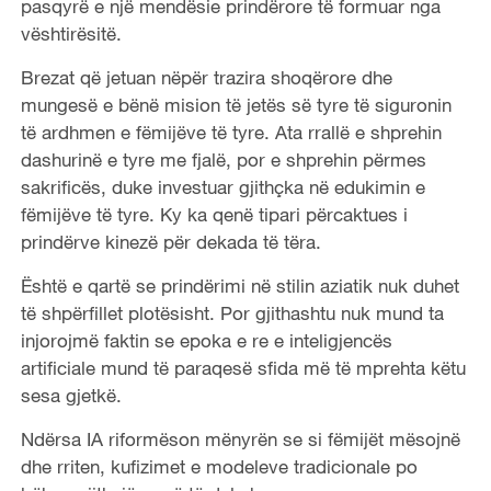
pasqyrë e një mendësie prindërore të formuar nga
vështirësitë.
Brezat që jetuan nëpër trazira shoqërore dhe
mungesë e bënë mision të jetës së tyre të siguronin
të ardhmen e fëmijëve të tyre. Ata rrallë e shprehin
dashurinë e tyre me fjalë, por e shprehin përmes
sakrificës, duke investuar gjithçka në edukimin e
fëmijëve të tyre. Ky ka qenë tipari përcaktues i
prindërve kinezë për dekada të tëra.
Është e qartë se prindërimi në stilin aziatik nuk duhet
të shpërfillet plotësisht. Por gjithashtu nuk mund ta
injorojmë faktin se epoka e re e inteligjencës
artificiale mund të paraqesë sfida më të mprehta këtu
sesa gjetkë.
Ndërsa IA riformëson mënyrën se si fëmijët mësojnë
dhe rriten, kufizimet e modeleve tradicionale po