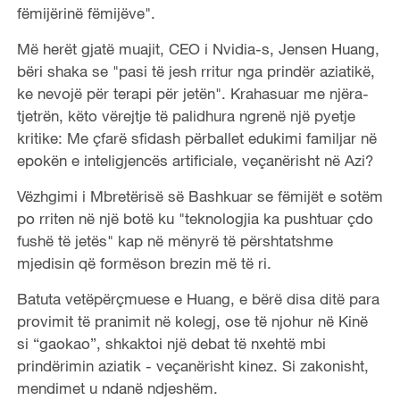
fëmijërinë fëmijëve".
Më herët gjatë muajit, CEO i Nvidia-s, Jensen Huang,
bëri shaka se "pasi të jesh rritur nga prindër aziatikë,
ke nevojë për terapi për jetën". Krahasuar me njëra-
tjetrën, këto vërejtje të palidhura ngrenë një pyetje
kritike: Me çfarë sfidash përballet edukimi familjar në
epokën e inteligjencës artificiale, veçanërisht në Azi?
Vëzhgimi i Mbretërisë së Bashkuar se fëmijët e sotëm
po rriten në një botë ku "teknologjia ka pushtuar çdo
fushë të jetës" kap në mënyrë të përshtatshme
mjedisin që formëson brezin më të ri.
Batuta vetëpërçmuese e Huang, e bërë disa ditë para
provimit të pranimit në kolegj, ose të njohur në Kinë
si “gaokao”, shkaktoi një debat të nxehtë mbi
prindërimin aziatik - veçanërisht kinez. Si zakonisht,
mendimet u ndanë ndjeshëm.