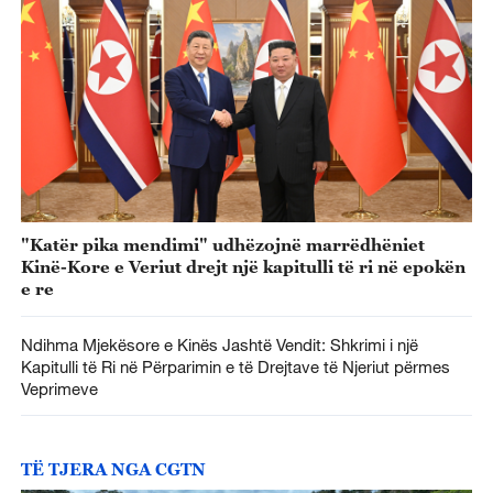
"Katër pika mendimi" udhëzojnë marrëdhëniet
Kinë-Kore e Veriut drejt një kapitulli të ri në epokën
e re
Ndihma Mjekësore e Kinës Jashtë Vendit: Shkrimi i një
Kapitulli të Ri në Përparimin e të Drejtave të Njeriut përmes
Veprimeve
TË TJERA NGA CGTN