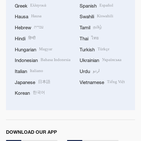
Ελληνικά
Español
Greek
Spanish
Hausa
Kiswahili
Hausa
Swahili
עברית
தமிழ்
Hebrew
Tamil
हिन्दी
ไทย
Hindi
Thai
Magyar
Türkçe
Hungarian
Turkish
Bahasa Indonesia
Українська
Indonesian
Ukrainian
Italiano
اردو
Italian
Urdu
日本語
Tiếng Việt
Japanese
Vietnamese
한국어
Korean
DOWNLOAD OUR APP