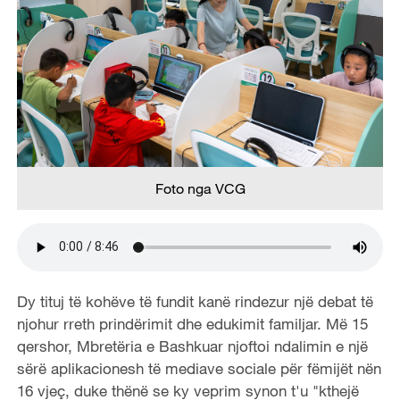
Foto nga VCG
Dy tituj të kohëve të fundit kanë rindezur një debat të
njohur rreth prindërimit dhe edukimit familjar. Më 15
qershor, Mbretëria e Bashkuar njoftoi ndalimin e një
sërë aplikacionesh të mediave sociale për fëmijët nën
16 vjeç, duke thënë se ky veprim synon t'u "kthejë