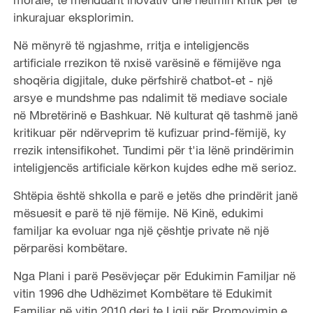
inkurajuar eksplorimin.
Në mënyrë të ngjashme, rritja e inteligjencës
artificiale rrezikon të nxisë varësinë e fëmijëve nga
shoqëria digjitale, duke përfshirë chatbot-et - një
arsye e mundshme pas ndalimit të mediave sociale
në Mbretërinë e Bashkuar. Në kulturat që tashmë janë
kritikuar për ndërveprim të kufizuar prind-fëmijë, ky
rrezik intensifikohet. Tundimi për t'ia lënë prindërimin
inteligjencës artificiale kërkon kujdes edhe më serioz.
Shtëpia është shkolla e parë e jetës dhe prindërit janë
mësuesit e parë të një fëmije. Në Kinë, edukimi
familjar ka evoluar nga një çështje private në një
përparësi kombëtare.
Nga Plani i parë Pesëvjeçar për Edukimin Familjar në
vitin 1996 dhe Udhëzimet Kombëtare të Edukimit
Familjar në vitin 2010 deri te Ligji për Promovimin e