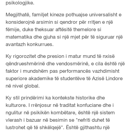
psikologjike.
Megjithatë, familjet kineze pothuajse universalisht e
konsiderojnë arsimin si qendror për rritjen e një
fëmije, duke theksuar aftësitë themelore si
matematika dhe gjuha si një mjet për të siguruar një
avantazh konkurrues.
Ky rigorozitet dhe presion i matur mund të nxisë
qëndrueshmërinë dhe vendosmërinë, e cila është një
faktor i mundshëm pas performancës vazhdimisht
superiore akademike të studentëve të Azisë Lindore
në nivel global.
Ky stil prindërimi ka kontekste historike dhe
kulturore. I rrënjosur në traditat konfuciane dhe i
ngulitur në psikikën kombëtare, është një sistem
vlerash i bazuar në besimin se "nefriti duhet të
lustrohet që të shkëlqejë". Është gjithashtu një