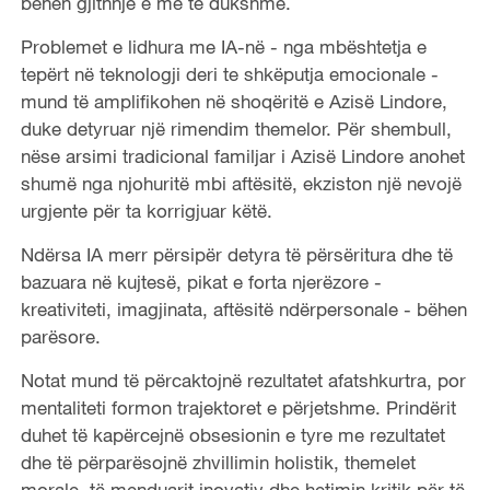
bëhen gjithnjë e më të dukshme.
Problemet e lidhura me IA-në - nga mbështetja e
tepërt në teknologji deri te shkëputja emocionale -
mund të amplifikohen në shoqëritë e Azisë Lindore,
duke detyruar një rimendim themelor. Për shembull,
nëse arsimi tradicional familjar i Azisë Lindore anohet
shumë nga njohuritë mbi aftësitë, ekziston një nevojë
urgjente për ta korrigjuar këtë.
Ndërsa IA merr përsipër detyra të përsëritura dhe të
bazuara në kujtesë, pikat e forta njerëzore -
kreativiteti, imagjinata, aftësitë ndërpersonale - bëhen
parësore.
Notat mund të përcaktojnë rezultatet afatshkurtra, por
mentaliteti formon trajektoret e përjetshme. Prindërit
duhet të kapërcejnë obsesionin e tyre me rezultatet
dhe të përparësojnë zhvillimin holistik, themelet
morale, të menduarit inovativ dhe hetimin kritik për të