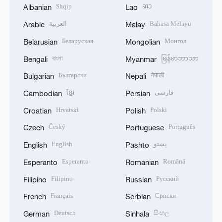
Shqip
ລາວ
Albanian
Lao
العربية
Bahasa Melayu
Arabic
Malay
Беларуская
Монгол
Belarusian
Mongolian
বাংলা
မြန်မာဘာသာ
Bengali
Myanmar
Български
नेपाली
Bulgarian
Nepali
ខ្មែរ
فارسی
Cambodian
Persian
Hrvatski
Polski
Croatian
Polish
Český
Português
Czech
Portuguese
English
پښتو
English
Pashto
Esperanto
Română
Esperanto
Romanian
Filipino
Русский
Filipino
Russian
Français
Српски
French
Serbian
Deutsch
සිංහල
German
Sinhala