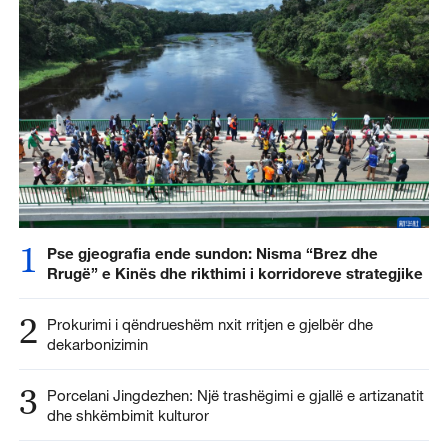
1
Pse gjeografia ende sundon: Nisma “Brez dhe
Rrugë” e Kinës dhe rikthimi i korridoreve strategjike
2
Prokurimi i qëndrueshëm nxit rritjen e gjelbër dhe
dekarbonizimin
3
Porcelani Jingdezhen: Një trashëgimi e gjallë e artizanatit
dhe shkëmbimit kulturor