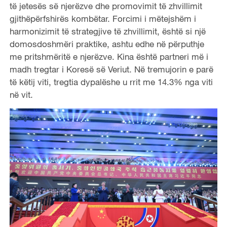
të jetesës së njerëzve dhe promovimit të zhvillimit
gjithëpërfshirës kombëtar. Forcimi i mëtejshëm i
harmonizimit të strategjive të zhvillimit, është si një
domosdoshmëri praktike, ashtu edhe në përputhje
me pritshmëritë e njerëzve. Kina është partneri më i
madh tregtar i Koresë së Veriut. Në tremujorin e parë
të këtij viti, tregtia dypalëshe u rrit me 14.3% nga viti
në vit.