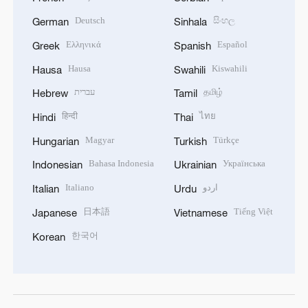
Deutsch
සිංහල
German
Sinhala
Ελληνικά
Español
Greek
Spanish
Hausa
Kiswahili
Hausa
Swahili
עברית
தமிழ்
Hebrew
Tamil
हिन्दी
ไทย
Hindi
Thai
Magyar
Türkçe
Hungarian
Turkish
Bahasa Indonesia
Українська
Indonesian
Ukrainian
Italiano
اردو
Italian
Urdu
日本語
Tiếng Việt
Japanese
Vietnamese
한국어
Korean