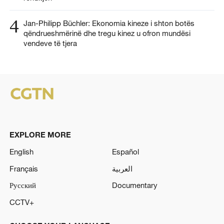
4
Jan-Philipp Büchler: Ekonomia kineze i shton botës
qëndrueshmërinë dhe tregu kinez u ofron mundësi
vendeve të tjera
EXPLORE MORE
English
Español
Français
العربية
Русский
Documentary
CCTV+