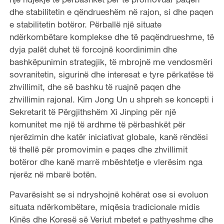
dhe stabilitetin e qëndrueshëm në rajon, si dhe paqen
e stabilitetin botëror. Përballë një situate
ndërkombëtare komplekse dhe të paqëndrueshme, të
dyja palët duhet të forcojnë koordinimin dhe
bashkëpunimin strategjik, të mbrojnë me vendosmëri
sovranitetin, sigurinë dhe interesat e tyre përkatëse të
zhvillimit, dhe së bashku të ruajnë paqen dhe
zhvillimin rajonal. Kim Jong Un u shpreh se koncepti i
Sekretarit të Përgjithshëm Xi Jinping për një
komunitet me një të ardhme të përbashkët për
njerëzimin dhe katër iniciativat globale, kanë rëndësi
të thellë për promovimin e paqes dhe zhvillimit
botëror dhe kanë marrë mbështetje e vlerësim nga
njerëz në mbarë botën.
Pavarësisht se si ndryshojnë kohërat ose si evoluon
situata ndërkombëtare, miqësia tradicionale midis
Kinës dhe Koresë së Veriut mbetet e pathyeshme dhe