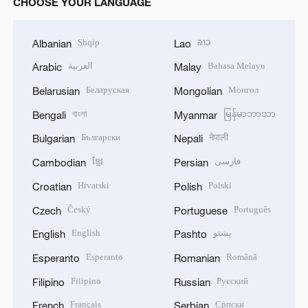
CHOOSE YOUR LANGUAGE
Shqip
ລາວ
Albanian
Lao
العربية
Bahasa Melayu
Arabic
Malay
Беларуская
Монгол
Belarusian
Mongolian
বাংলা
မြန်မာဘာသာ
Bengali
Myanmar
Български
नेपाली
Bulgarian
Nepali
ខ្មែរ
فارسی
Cambodian
Persian
Hrvatski
Polski
Croatian
Polish
Český
Português
Czech
Portuguese
English
پښتو
English
Pashto
Esperanto
Română
Esperanto
Romanian
Filipino
Русский
Filipino
Russian
Français
Српски
French
Serbian