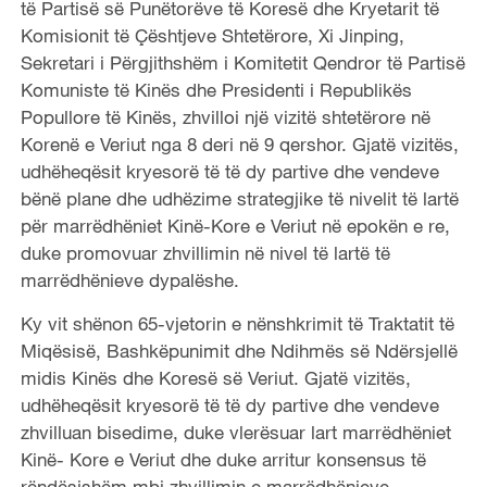
të Partisë së Punëtorëve të Koresë dhe Kryetarit të
Komisionit të Çështjeve Shtetërore, Xi Jinping,
Sekretari i Përgjithshëm i Komitetit Qendror të Partisë
Komuniste të Kinës dhe Presidenti i Republikës
Popullore të Kinës, zhvilloi një vizitë shtetërore në
Korenë e Veriut nga 8 deri në 9 qershor. Gjatë vizitës,
udhëheqësit kryesorë të të dy partive dhe vendeve
bënë plane dhe udhëzime strategjike të nivelit të lartë
për marrëdhëniet Kinë-Kore e Veriut në epokën e re,
duke promovuar zhvillimin në nivel të lartë të
marrëdhënieve dypalëshe.
Ky vit shënon 65-vjetorin e nënshkrimit të Traktatit të
Miqësisë, Bashkëpunimit dhe Ndihmës së Ndërsjellë
midis Kinës dhe Koresë së Veriut. Gjatë vizitës,
udhëheqësit kryesorë të të dy partive dhe vendeve
zhvilluan bisedime, duke vlerësuar lart marrëdhëniet
Kinë- Kore e Veriut dhe duke arritur konsensus të
rëndësishëm mbi zhvillimin e marrëdhënieve