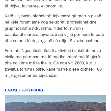
të rinjve, kulturore, ekonomike.
Këtë vit, bashkatdhetarët tajvanezë që marrin pjesë
në këtë forum janë nga sektorët, profesionet dhe
grupmoshat e ndryshme. Ndër to, numri i
bashkatdhetarëve tajvanezë që vijnë për herë të parë
dhe numri i të rinjve, janë në rritje të vazhdueshme.
Forumi i Ngushticës është aktiviteti i shkëmbimeve
civile me përmasa më të mëdha, sferë më të gjerë
dhe ndikime më të thella. Që nga viti 2009, kur u
zhvillua forumi i parë, kanë marrë pjesë gjithsej 100
mijë pjesëmarrës tajvanezë.
LAJMET KRYESORE