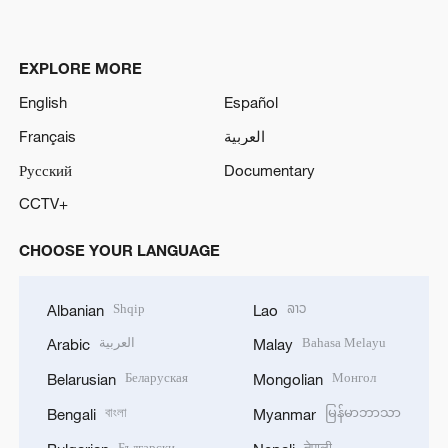
EXPLORE MORE
English
Español
Français
العربية
Русский
Documentary
CCTV+
CHOOSE YOUR LANGUAGE
Shqip
ລາວ
Albanian
Lao
العربية
Bahasa Melayu
Arabic
Malay
Беларуская
Монгол
Belarusian
Mongolian
বাংলা
မြန်မာဘာသာ
Bengali
Myanmar
Български
नेपाली