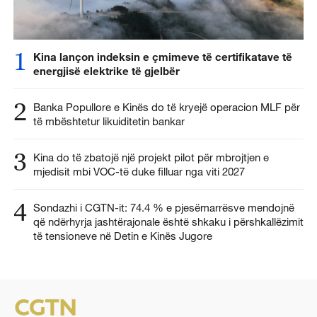
1
Kina lançon indeksin e çmimeve të certifikatave të
energjisë elektrike të gjelbër
2
Banka Popullore e Kinës do të kryejë operacion MLF për
të mbështetur likuiditetin bankar
3
Kina do të zbatojë një projekt pilot për mbrojtjen e
mjedisit mbi VOC-të duke filluar nga viti 2027
4
Sondazhi i CGTN-it: 74.4 % e pjesëmarrësve mendojnë
që ndërhyrja jashtërajonale është shkaku i përshkallëzimit
të tensioneve në Detin e Kinës Jugore