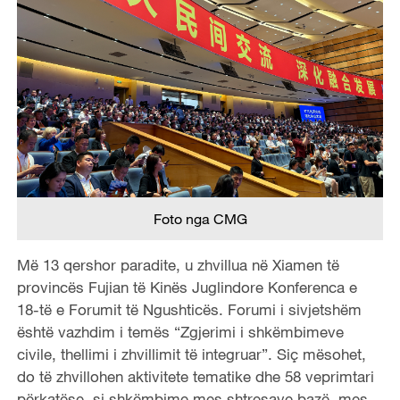
Foto nga CMG
Më 13 qershor paradite, u zhvillua në Xiamen të
provincës Fujian të Kinës Juglindore Konferenca e
18-të e Forumit të Ngushticës. Forumi i sivjetshëm
është vazhdim i temës “Zgjerimi i shkëmbimeve
civile, thellimi i zhvillimit të integruar”. Siç mësohet,
do të zhvillohen aktivitete tematike dhe 58 veprimtari
përkatëse, si shkëmbime mes shtresave bazë, mes