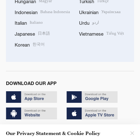
Magyar
Türkçe
Hungarian
Turkish
Bahasa Indonesia
Українська
Indonesian
Ukrainian
Italiano
اردو
Italian
Urdu
日本語
Tiếng Việt
Japanese
Vietnamese
한국어
Korean
DOWNLOAD OUR APP
Copyright © 2024 CGTN.
Our Privacy Statement & Cookie Policy
京ICP备20000184号