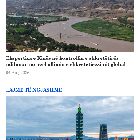
Ekspertiza e Kinës në kontrollin e shkretëtirës
ndihmon në përballimin e shkretëtirëzimit global
04-Aug-2026
LAJME TË NGJASHME