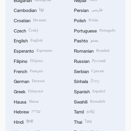
Bulgarian
Nepali
ខ្មែរ
فارسی
Cambodian
Persian
Hrvatski
Polski
Croatian
Polish
Český
Português
Czech
Portuguese
English
پښتو
English
Pashto
Esperanto
Română
Esperanto
Romanian
Filipino
Русский
Filipino
Russian
Français
Српски
French
Serbian
Deutsch
සිංහල
German
Sinhala
Ελληνικά
Español
Greek
Spanish
Hausa
Kiswahili
Hausa
Swahili
עברית
தமிழ்
Hebrew
Tamil
हिन्दी
ไทย
Hindi
Thai