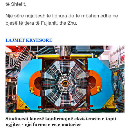
të Shtetit.
Një sërë ngjarjesh të lidhura do të mbahen edhe në
pjesë të tjera të Fujianit, tha Zhu.
LAJMET KRYESORE
Studiuesit kinezë konfirmojnë ekzistencën e topit
ngjitës - një formë e re e materies