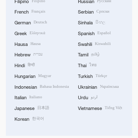
Filipino
Русский
Filipino
Russian
Français
Српски
French
Serbian
Deutsch
සිංහල
German
Sinhala
Ελληνικά
Español
Greek
Spanish
Hausa
Kiswahili
Hausa
Swahili
עברית
தமிழ்
Hebrew
Tamil
हिन्दी
ไทย
Hindi
Thai
Magyar
Türkçe
Hungarian
Turkish
Bahasa Indonesia
Українська
Indonesian
Ukrainian
Italiano
اردو
Italian
Urdu
日本語
Tiếng Việt
Japanese
Vietnamese
한국어
Korean