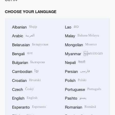
CHOOSE YOUR LANGUAGE
Shqip
ລາວ
Albanian
Lao
العربية
Bahasa Melayu
Arabic
Malay
Беларуская
Монгол
Belarusian
Mongolian
বাংলা
မြန်မာဘာသာ
Bengali
Myanmar
Български
नेपाली
Bulgarian
Nepali
ខ្មែរ
فارسی
Cambodian
Persian
Hrvatski
Polski
Croatian
Polish
Český
Português
Czech
Portuguese
English
پښتو
English
Pashto
Esperanto
Română
Esperanto
Romanian