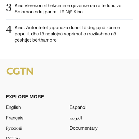
3
Kina vlerëson ritheksimin e qeverisë së re të Ishujve
Solomon ndaj parimit të Një Kine
4
Kina: Autoritetet japoneze duhet të dëgjojnë zërin e
popullit dhe të ndalojnë veprimet e rrezikshme në
çështjet bërthamore
EXPLORE MORE
English
Español
Français
العربية
Русский
Documentary
CCTV+