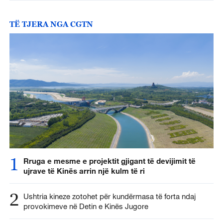
TË TJERA NGA CGTN
1
Rruga e mesme e projektit gjigant të devijimit të
ujrave të Kinës arrin një kulm të ri
2
Ushtria kineze zotohet për kundërmasa të forta ndaj
provokimeve në Detin e Kinës Jugore