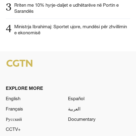
3
Rriten me 10% hyrje-daljet e udhëtarëve në Portin e
Sarandës
4
Ministrja Ibrahimaj: Sportet ujore, mundësi për zhvillimin
e ekonomisë
EXPLORE MORE
English
Español
Français
العربية
Русский
Documentary
CCTV+