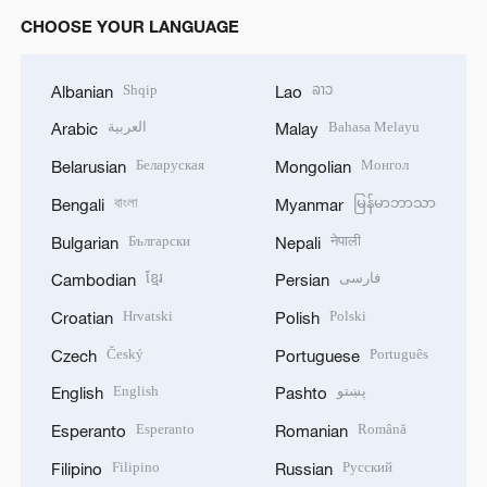
CHOOSE YOUR LANGUAGE
Shqip
ລາວ
Albanian
Lao
العربية
Bahasa Melayu
Arabic
Malay
Беларуская
Монгол
Belarusian
Mongolian
বাংলা
မြန်မာဘာသာ
Bengali
Myanmar
Български
नेपाली
Bulgarian
Nepali
ខ្មែរ
فارسی
Cambodian
Persian
Hrvatski
Polski
Croatian
Polish
Český
Português
Czech
Portuguese
English
پښتو
English
Pashto
Esperanto
Română
Esperanto
Romanian
Filipino
Русский
Filipino
Russian