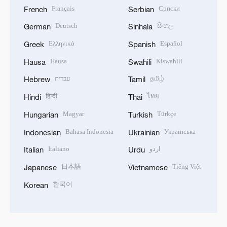
Français
Српски
French
Serbian
Deutsch
සිංහල
German
Sinhala
Ελληνικά
Español
Greek
Spanish
Hausa
Kiswahili
Hausa
Swahili
עברית
தமிழ்
Hebrew
Tamil
हिन्दी
ไทย
Hindi
Thai
Magyar
Türkçe
Hungarian
Turkish
Bahasa Indonesia
Українська
Indonesian
Ukrainian
Italiano
اردو
Italian
Urdu
日本語
Tiếng Việt
Japanese
Vietnamese
한국어
Korean