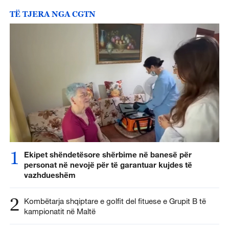
TË TJERA NGA CGTN
1
Ekipet shëndetësore shërbime në banesë për
personat në nevojë për të garantuar kujdes të
vazhdueshëm
2
Kombëtarja shqiptare e golfit del fituese e Grupit B të
kampionatit në Maltë