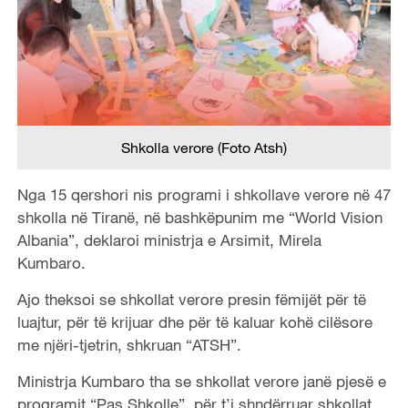
Shkolla verore (Foto Atsh)
Nga 15 qershori nis programi i shkollave verore në 47
shkolla në Tiranë, në bashkëpunim me “World Vision
Albania”, deklaroi ministrja e Arsimit, Mirela
Kumbaro.
Ajo theksoi se shkollat verore presin fëmijët për të
luajtur, për të krijuar dhe për të kaluar kohë cilësore
me njëri-tjetrin, shkruan “ATSH”.
Ministrja Kumbaro tha se shkollat verore janë pjesë e
programit “Pas Shkolle”, për t’i shndërruar shkollat