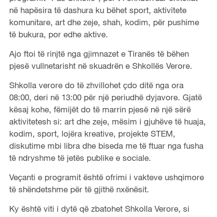
në hapësira të dashura ku bëhet sport, aktivitete
komunitare, art dhe zeje, shah, kodim, për pushime
të bukura, por edhe aktive.
Ajo ftoi të rinjtë nga gjimnazet e Tiranës të bëhen
pjesë vullnetarisht në skuadrën e Shkollës Verore.
Shkolla verore do të zhvillohet çdo ditë nga ora
08:00, deri në 13:00 për një periudhë dyjavore. Gjatë
kësaj kohe, fëmijët do të marrin pjesë në një sërë
aktivitetesh si: art dhe zeje, mësim i gjuhëve të huaja,
kodim, sport, lojëra kreative, projekte STEM,
diskutime mbi libra dhe biseda me të ftuar nga fusha
të ndryshme të jetës publike e sociale.
Veçanti e programit është ofrimi i vakteve ushqimore
të shëndetshme për të gjithë nxënësit.
Ky është viti i dytë që zbatohet Shkolla Verore, si