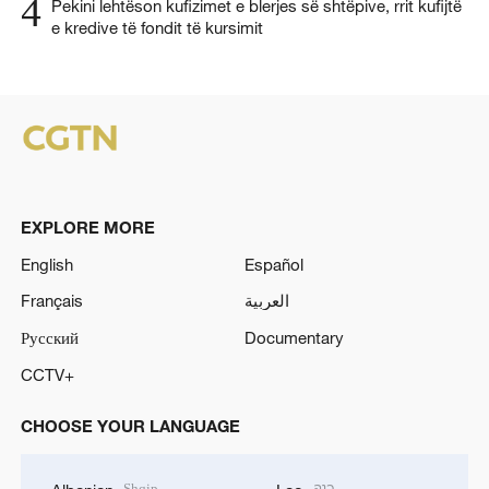
4
Pekini lehtëson kufizimet e blerjes së shtëpive, rrit kufijtë
e kredive të fondit të kursimit
EXPLORE MORE
English
Español
Français
العربية
Русский
Documentary
CCTV+
CHOOSE YOUR LANGUAGE
Shqip
ລາວ