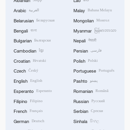
Albanian
Lao
العربية
Bahasa Melayu
Arabic
Malay
Беларуская
Монгол
Belarusian
Mongolian
বাংলা
မြန်မာဘာသာ
Bengali
Myanmar
Български
नेपाली
Bulgarian
Nepali
ខ្មែរ
فارسی
Cambodian
Persian
Hrvatski
Polski
Croatian
Polish
Český
Português
Czech
Portuguese
English
پښتو
English
Pashto
Esperanto
Română
Esperanto
Romanian
Filipino
Русский
Filipino
Russian
Français
Српски
French
Serbian
Deutsch
සිංහල
German
Sinhala