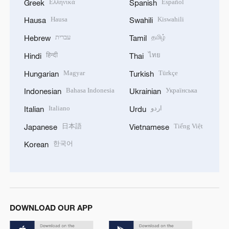
Ελληνικά
Español
Greek
Spanish
Hausa
Kiswahili
Hausa
Swahili
עברית
தமிழ்
Hebrew
Tamil
हिन्दी
ไทย
Hindi
Thai
Magyar
Türkçe
Hungarian
Turkish
Bahasa Indonesia
Українська
Indonesian
Ukrainian
Italiano
اردو
Italian
Urdu
日本語
Tiếng Việt
Japanese
Vietnamese
한국어
Korean
DOWNLOAD OUR APP