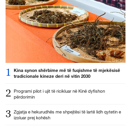
1
Kina synon shërbime më të fuqishme të mjekësisë
tradicionale kineze deri në vitin 2030
2
Programi pilot i ujit të ricikluar në Kinë dyfishon
përdorimin
3
Zgjatja e hekurudhës me shpejtësi të lartë lidh qytetin e
izoluar prej kohësh