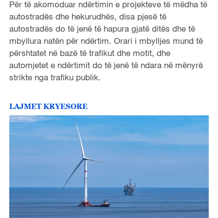
Për të akomoduar ndërtimin e projekteve të mëdha të
autostradës dhe hekurudhës, disa pjesë të
autostradës do të jenë të hapura gjatë ditës dhe të
mbyllura natën për ndërtim. Orari i mbylljes mund të
përshtatet në bazë të trafikut dhe motit, dhe
automjetet e ndërtimit do të jenë të ndara në mënyrë
strikte nga trafiku publik.
LAJMET KRYESORE