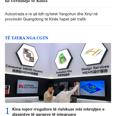
në verilindje të Kinës
Autostrada e re që lidh qytetet Yangchun dhe Xinyi në
provincën Guangdong të Kinës hapet për trafik
TË TJERA NGA CGTN
1
Kina nxjerr rregullore të rishikuar mbi mbrojtjen e
dizajnëve të qarqeve të integruara