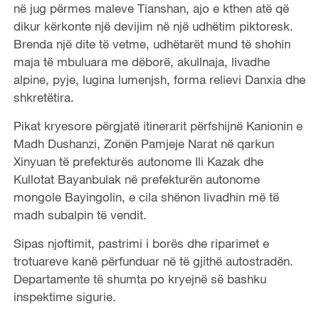
në jug përmes maleve Tianshan, ajo e kthen atë që
dikur kërkonte një devijim në një udhëtim piktoresk.
Brenda një dite të vetme, udhëtarët mund të shohin
maja të mbuluara me dëborë, akullnaja, livadhe
alpine, pyje, lugina lumenjsh, forma relievi Danxia dhe
shkretëtira.
Pikat kryesore përgjatë itinerarit përfshijnë Kanionin e
Madh Dushanzi, Zonën Pamjeje Narat në qarkun
Xinyuan të prefekturës autonome Ili Kazak dhe
Kullotat Bayanbulak në prefekturën autonome
mongole Bayingolin, e cila shënon livadhin më të
madh subalpin të vendit.
Sipas njoftimit, pastrimi i borës dhe riparimet e
trotuareve kanë përfunduar në të gjithë autostradën.
Departamente të shumta po kryejnë së bashku
inspektime sigurie.