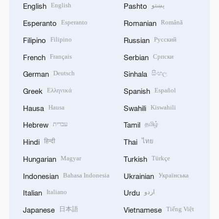
English
پښتو
English
Pashto
Esperanto
Română
Esperanto
Romanian
Filipino
Русский
Filipino
Russian
Français
Српски
French
Serbian
Deutsch
සිංහල
German
Sinhala
Ελληνικά
Español
Greek
Spanish
Hausa
Kiswahili
Hausa
Swahili
עברית
தமிழ்
Hebrew
Tamil
हिन्दी
ไทย
Hindi
Thai
Magyar
Türkçe
Hungarian
Turkish
Bahasa Indonesia
Українська
Indonesian
Ukrainian
Italiano
اردو
Italian
Urdu
日本語
Tiếng Việt
Japanese
Vietnamese