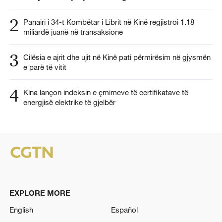
2
Panairi i 34-t Kombëtar i Librit në Kinë regjistroi 1.18
miliardë juanë në transaksione
3
Cilësia e ajrit dhe ujit në Kinë pati përmirësim në gjysmën
e parë të vitit
4
Kina lançon indeksin e çmimeve të certifikatave të
energjisë elektrike të gjelbër
EXPLORE MORE
English
Español