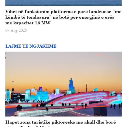
Vihet në funksionim platforma e parë lundruese "me
këmbë të tendosura" në botë për energjinë e erës
me kapacitet 16 MW
07-Aug-2026
LAJME TË NGJASHME
Hapet zona turistike piktoreske me akull dhe borë