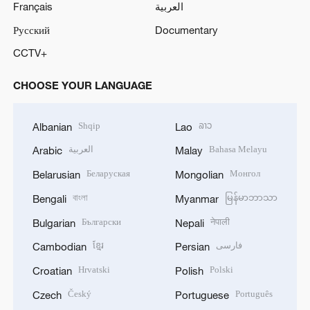
Français
العربية
Русский
Documentary
CCTV+
CHOOSE YOUR LANGUAGE
Shqip
ລາວ
Albanian
Lao
العربية
Bahasa Melayu
Arabic
Malay
Беларуская
Монгол
Belarusian
Mongolian
বাংলা
မြန်မာဘာသာ
Bengali
Myanmar
Български
नेपाली
Bulgarian
Nepali
ខ្មែរ
فارسی
Cambodian
Persian
Hrvatski
Polski
Croatian
Polish
Český
Português
Czech
Portuguese