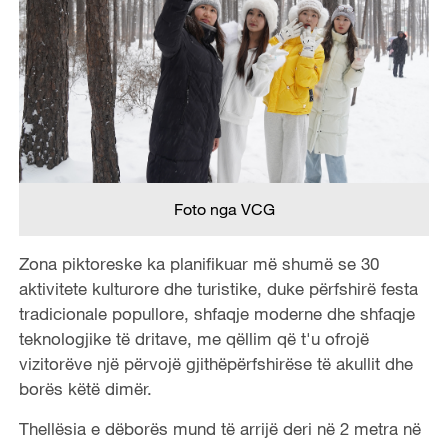
Foto nga VCG
Zona piktoreske ka planifikuar më shumë se 30
aktivitete kulturore dhe turistike, duke përfshirë festa
tradicionale popullore, shfaqje moderne dhe shfaqje
teknologjike të dritave, me qëllim që t'u ofrojë
vizitorëve një përvojë gjithëpërfshirëse të akullit dhe
borës këtë dimër.
Thellësia e dëborës mund të arrijë deri në 2 metra në