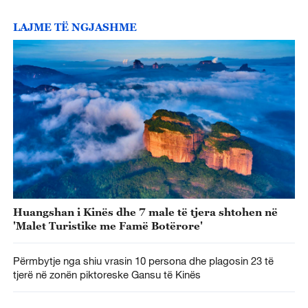
LAJME TË NGJASHME
Huangshan i Kinës dhe 7 male të tjera shtohen në
'Malet Turistike me Famë Botërore'
Përmbytje nga shiu vrasin 10 persona dhe plagosin 23 të
tjerë në zonën piktoreske Gansu të Kinës