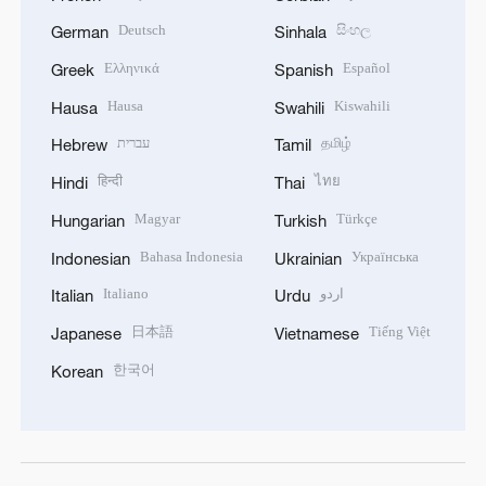
Deutsch
සිංහල
German
Sinhala
Ελληνικά
Español
Greek
Spanish
Hausa
Kiswahili
Hausa
Swahili
עברית
தமிழ்
Hebrew
Tamil
हिन्दी
ไทย
Hindi
Thai
Magyar
Türkçe
Hungarian
Turkish
Bahasa Indonesia
Українська
Indonesian
Ukrainian
Italiano
اردو
Italian
Urdu
日本語
Tiếng Việt
Japanese
Vietnamese
한국어
Korean