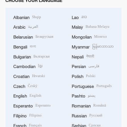
CHOOSE YOUR LANGUAGE
Shqip
ລາວ
Albanian
Lao
العربية
Bahasa Melayu
Arabic
Malay
Беларуская
Монгол
Belarusian
Mongolian
বাংলা
မြန်မာဘာသာ
Bengali
Myanmar
Български
नेपाली
Bulgarian
Nepali
ខ្មែរ
فارسی
Cambodian
Persian
Hrvatski
Polski
Croatian
Polish
Český
Português
Czech
Portuguese
English
پښتو
English
Pashto
Esperanto
Română
Esperanto
Romanian
Filipino
Русский
Filipino
Russian
Français
Српски
French
Serbian