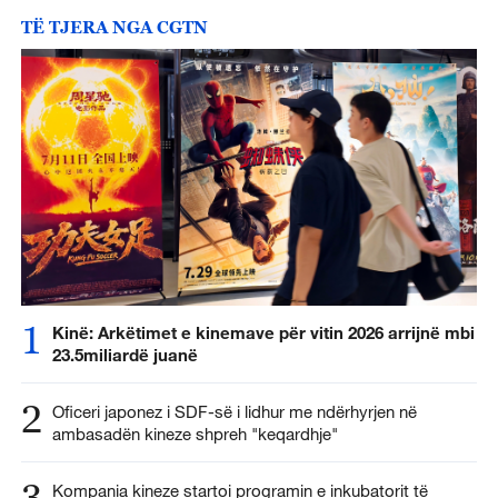
TË TJERA NGA CGTN
1
Kinë: Arkëtimet e kinemave për vitin 2026 arrijnë mbi
23.5miliardë juanë
2
Oficeri japonez i SDF-së i lidhur me ndërhyrjen në
ambasadën kineze shpreh "keqardhje"
3
Kompania kineze startoi programin e inkubatorit të