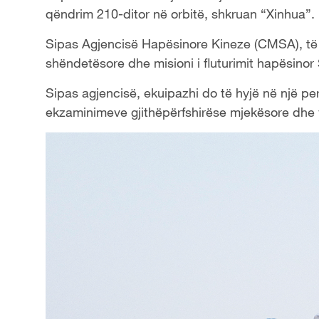
qëndrim 210-ditor në orbitë, shkruan “Xinhua”.
Sipas Agjencisë Hapësinore Kineze (CMSA), të g
shëndetësore dhe misioni i fluturimit hapësinor
Sipas agjencisë, ekuipazhi do të hyjë në një pe
ekzaminimeve gjithëpërfshirëse mjekësore dhe