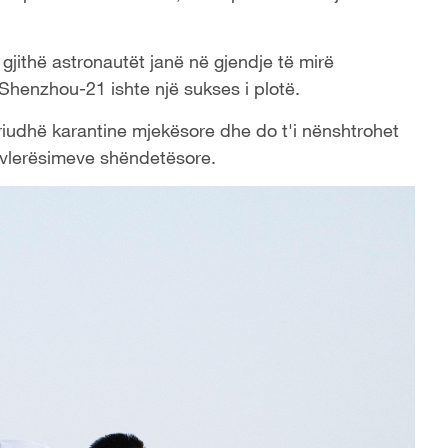
jithë astronautët janë në gjendje të mirë
 Shenzhou-21 ishte një sukses i plotë.
riudhë karantine mjekësore dhe do t'i nënshtrohet
 vlerësimeve shëndetësore.