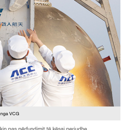
 nga VCG
ekin pas përfundimit të kësaj periudhe.