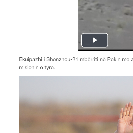
P
l
Ekuipazhi i Shenzhou-21 mbërriti në Pekin me 
misionin e tyre.
a
y
V
i
d