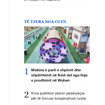
TË TJERA NGA CGTN
1
Makina e parë e shpimit dhe
shpërthimit në Kinë del nga linja
e prodhimit në Wuhan
2
Kina publikon planin pesëvjeçar
për të forcuar kooperativat rurale