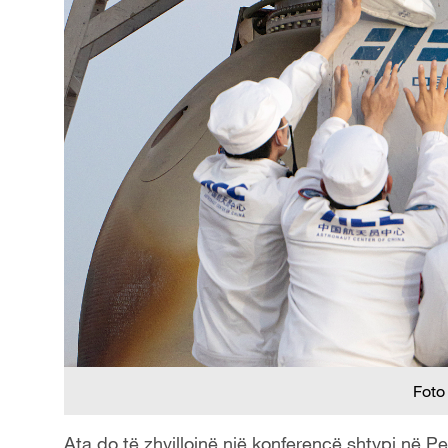
Foto
Ata do të zhvillojnë një konferencë shtypi në P