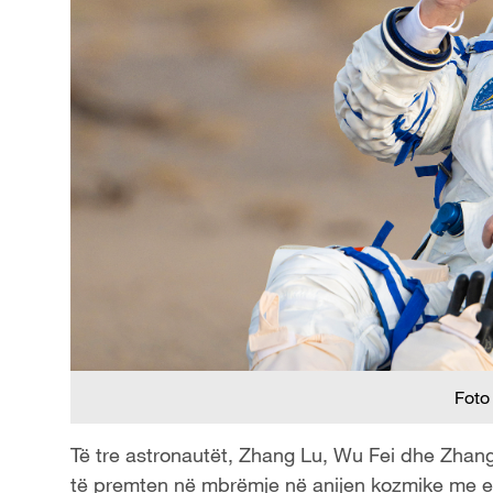
e
o
Foto
Të tre astronautët, Zhang Lu, Wu Fei dhe Zha
të premten në mbrëmje në anijen kozmike me e