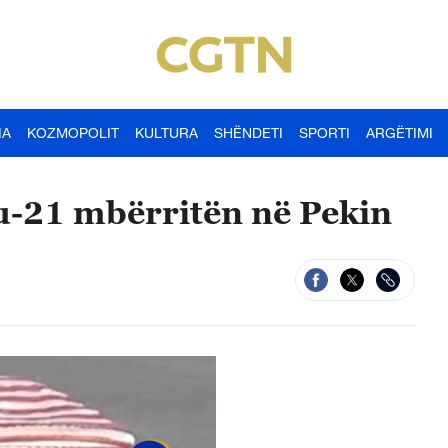
IA
KOZMOPOLIT
KULTURA
SHËNDETI
SPORTI
ARGËTIMI
u-21 mbërritën në Pekin