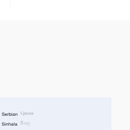
Serbian
Српски
Sinhala
සිංහල