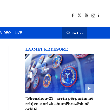
VIDEO
LIVE
Kërkoni
LAJMET KRYESORE
"Shenzhou-23" arrin përparim në
rritjen e orizit shumëbrezësh në
orbitë