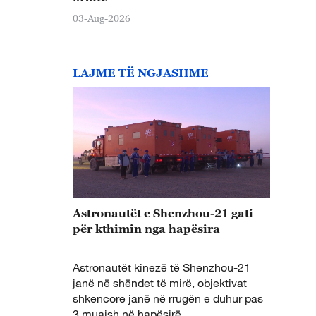
03-Aug-2026
LAJME TË NGJASHME
Astronautët e Shenzhou-21 gati
për kthimin nga hapësira
Astronautët kinezë të Shenzhou-21
janë në shëndet të mirë, objektivat
shkencore janë në rrugën e duhur pas
3 muajsh në hapësirë