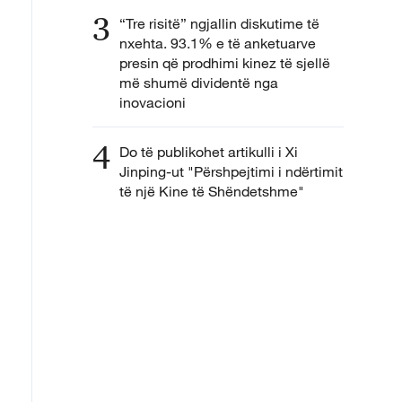
3
“Tre risitë” ngjallin diskutime të
nxehta. 93.1% e të anketuarve
presin që prodhimi kinez të sjellë
më shumë dividentë nga
inovacioni
4
Do të publikohet artikulli i Xi
Jinping-ut "Përshpejtimi i ndërtimit
të një Kine të Shëndetshme"