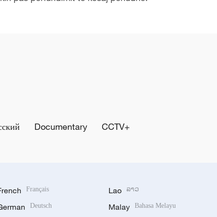
сский
Documentary
CCTV+
French
Français
Lao
ລາວ
German
Deutsch
Malay
Bahasa Melayu