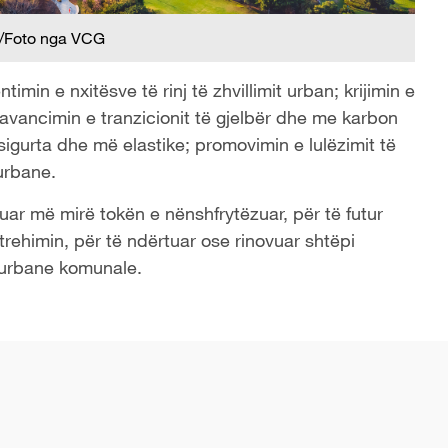
/Foto nga VCG
imin e nxitësve të rinj të zhvillimit urban; krijimin e
 avancimin e tranzicionit të gjelbër dhe me karbon
sigurta dhe më elastike; promovimin e lulëzimit të
 urbane.
uar më mirë tokën e nënshfrytëzuar, për të futur
trehimin, për të ndërtuar ose rinovuar shtëpi
n urbane komunale.