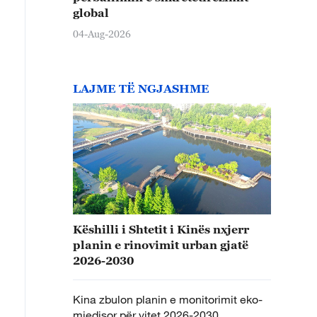
global
04-Aug-2026
LAJME TË NGJASHME
Këshilli i Shtetit i Kinës nxjerr
planin e rinovimit urban gjatë
2026-2030
Kina zbulon planin e monitorimit eko-
mjedisor për vitet 2026-2030