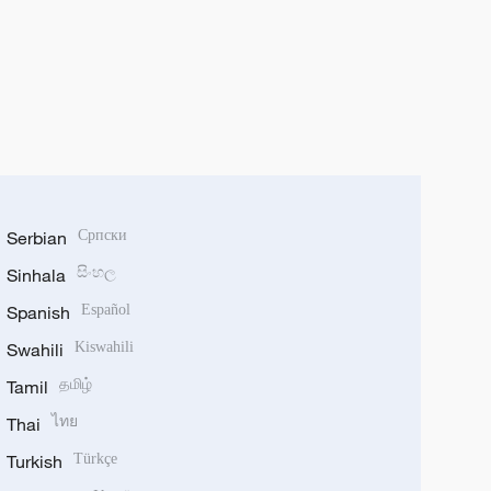
Serbian
Српски
Sinhala
සිංහල
Spanish
Español
Swahili
Kiswahili
Tamil
தமிழ்
Thai
ไทย
Turkish
Türkçe