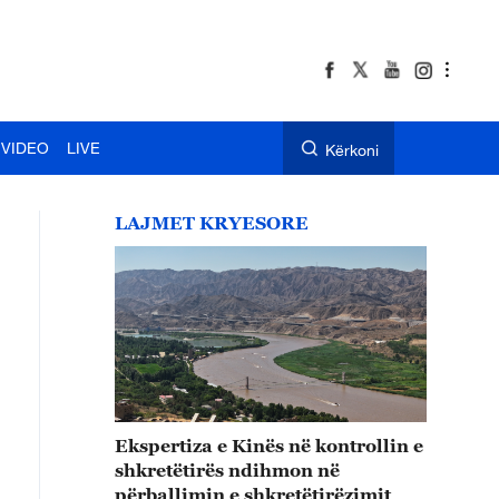
VIDEO
LIVE
Kërkoni
LAJMET KRYESORE
Ekspertiza e Kinës në kontrollin e
shkretëtirës ndihmon në
përballimin e shkretëtirëzimit