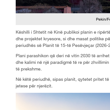
Pekin/F
Këshilli i Shtetit në Kinë publikoi planin e ripër
dhe projektet kryesore, si dhe masat politike për
periudhës së Planit të 15-të Pesëvjeçar (2026-
Plani parashikon që deri në vitin 2030 të arrihe
dhe kalimi në një paradigmë të re për zhvillimin 
të prekshme.
Në këtë periudhë, sipas planit, qytetet pritet të
jetese për njerëzit.