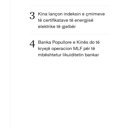
3
Kina lançon indeksin e çmimeve
të certifikatave të energjisë
elektrike të gjelbër
4
Banka Popullore e Kinës do të
kryejë operacion MLF për të
mbështetur likuiditetin bankar