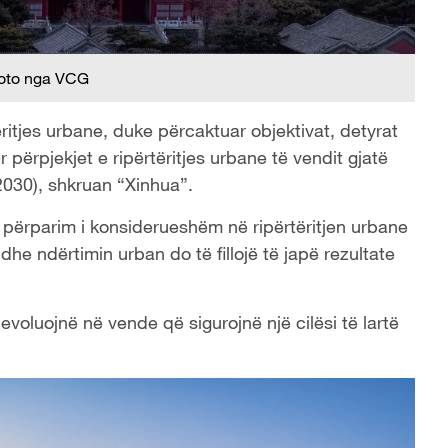
oto nga VCG
tëritjes urbane, duke përcaktuar objektivat, detyrat
 përpjekjet e ripërtëritjes urbane të vendit gjatë
2030), shkruan “Xinhua”.
t përparim i konsiderueshëm në ripërtëritjen urbane
dhe ndërtimin urban do të fillojë të japë rezultate
 evoluojnë në vende që sigurojnë një cilësi të lartë