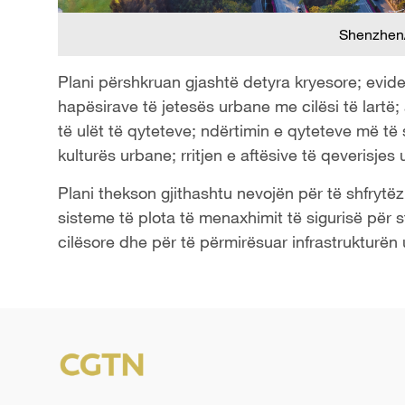
Shenzhen
Plani përshkruan gjashtë detyra kryesore; evident
hapësirave të jetesës urbane me cilësi të lartë;
të ulët të qyteteve; ndërtimin e qyteteve më të 
kulturës urbane; rritjen e aftësive të qeverisjes
Plani thekson gjithashtu nevojën për të shfrytëz
sisteme të plota të menaxhimit të sigurisë për s
cilësore dhe për të përmirësuar infrastrukturë