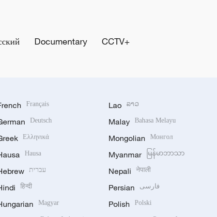
сский
Documentary
CCTV+
French
Français
Lao
ລາວ
German
Deutsch
Malay
Bahasa Melayu
Greek
Ελληνικά
Mongolian
Монгол
Hausa
Hausa
Myanmar
မြန်မာဘာသာ
Hebrew
עברית
Nepali
नेपाली
Hindi
हिन्दी
Persian
فارسی
Hungarian
Magyar
Polish
Polski