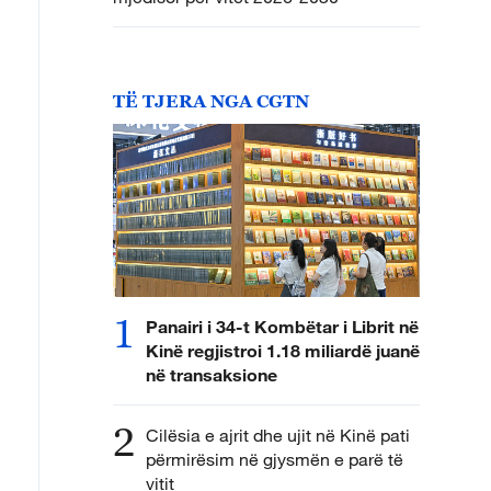
TË TJERA NGA CGTN
1
Panairi i 34-t Kombëtar i Librit në
Kinë regjistroi 1.18 miliardë juanë
në transaksione
2
Cilësia e ajrit dhe ujit në Kinë pati
përmirësim në gjysmën e parë të
vitit